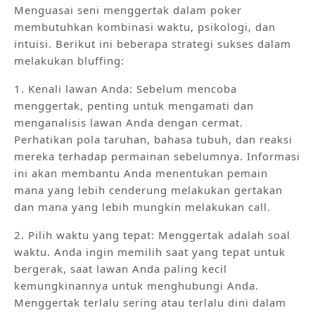
Menguasai seni menggertak dalam poker
membutuhkan kombinasi waktu, psikologi, dan
intuisi. Berikut ini beberapa strategi sukses dalam
melakukan bluffing:
1. Kenali lawan Anda: Sebelum mencoba
menggertak, penting untuk mengamati dan
menganalisis lawan Anda dengan cermat.
Perhatikan pola taruhan, bahasa tubuh, dan reaksi
mereka terhadap permainan sebelumnya. Informasi
ini akan membantu Anda menentukan pemain
mana yang lebih cenderung melakukan gertakan
dan mana yang lebih mungkin melakukan call.
2. Pilih waktu yang tepat: Menggertak adalah soal
waktu. Anda ingin memilih saat yang tepat untuk
bergerak, saat lawan Anda paling kecil
kemungkinannya untuk menghubungi Anda.
Menggertak terlalu sering atau terlalu dini dalam