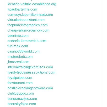
location-voiture-casablanca.org
kpaulbartelme.com
comedyclubofhiltonhead.com
virtualartsassistant.com
theprimeinfographics.com
cheapvaliumordernow.com
beenime.com
sodecia-kemmerich.com
fun-mak.com
casino888world.com
misterdbnb.com
jkmezcal.com
intervaltrainingexercises.com
tyestylebusinesssolutions.com
royalpoipet.com
thestaurant.com
bestlinktrackingsoftware.com
clublubupoo.com
bonusmazijeu.com
bonuskyfojea.com