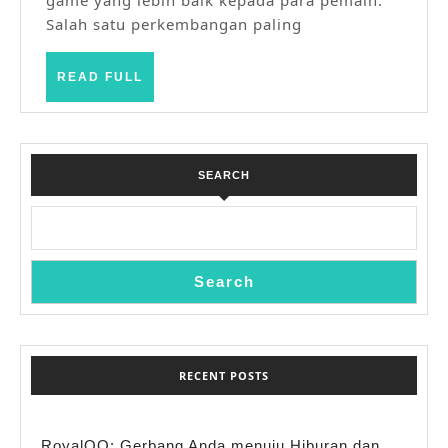
game yang lebih baik kepada para pemain.
Salah satu perkembangan paling
READ
READ FULL
FULL
SEARCH
Search
RECENT POSTS
RoyalQQ: Gerbang Anda menuju Hiburan dan