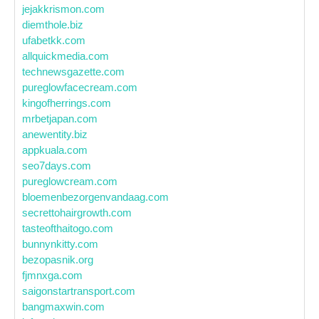
jejakkrismon.com
diemthole.biz
ufabetkk.com
allquickmedia.com
technewsgazette.com
pureglowfacecream.com
kingofherrings.com
mrbetjapan.com
anewentity.biz
appkuala.com
seo7days.com
pureglowcream.com
bloemenbezorgenvandaag.com
secrettohairgrowth.com
tasteofthaitogo.com
bunnynkitty.com
bezopasnik.org
fjmnxga.com
saigonstartransport.com
bangmaxwin.com