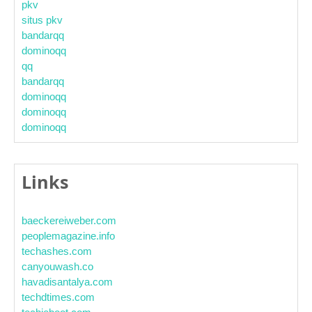
pkv
situs pkv
bandarqq
dominoqq
qq
bandarqq
dominoqq
dominoqq
dominoqq
Links
baeckereiweber.com
peoplemagazine.info
techashes.com
canyouwash.co
havadisantalya.com
techdtimes.com