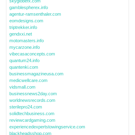
skyglobefx.com
gamblespherex.info
agentur-ramsenthaler.com
eomdesigns.com
triptrekker.info
gendxxi.net
motomasters.info
mycarzone.info
vibecasaconcepts.com
quantum24.info
quantenki.com
businessmagazineusa.com
medicwellcare.com
vidsmall.com
businessnews2day.com
worldnewsrecords.com
sterilepro24.com
solidtechbusiness.com
reviewcardgaming.com
experiencedexpertstowingservice.com
blackheadsshop.com