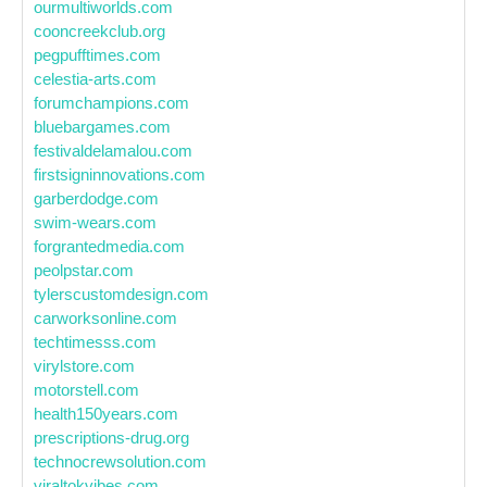
ourmultiworlds.com
cooncreekclub.org
pegpufftimes.com
celestia-arts.com
forumchampions.com
bluebargames.com
festivaldelamalou.com
firstsigninnovations.com
garberdodge.com
swim-wears.com
forgrantedmedia.com
peolpstar.com
tylerscustomdesign.com
carworksonline.com
techtimesss.com
virylstore.com
motorstell.com
health150years.com
prescriptions-drug.org
technocrewsolution.com
viraltokvibes.com