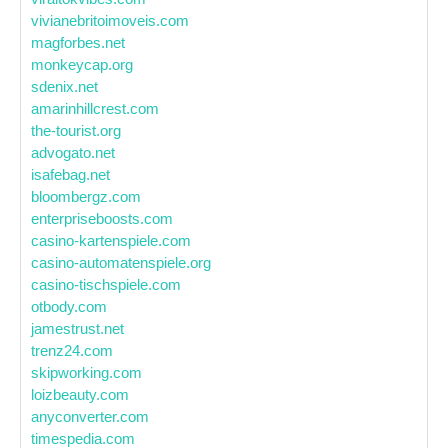
vivianebritoimoveis.com
magforbes.net
monkeycap.org
sdenix.net
amarinhillcrest.com
the-tourist.org
advogato.net
isafebag.net
bloombergz.com
enterpriseboosts.com
casino-kartenspiele.com
casino-automatenspiele.org
casino-tischspiele.com
otbody.com
jamestrust.net
trenz24.com
skipworking.com
loizbeauty.com
anyconverter.com
timespedia.com