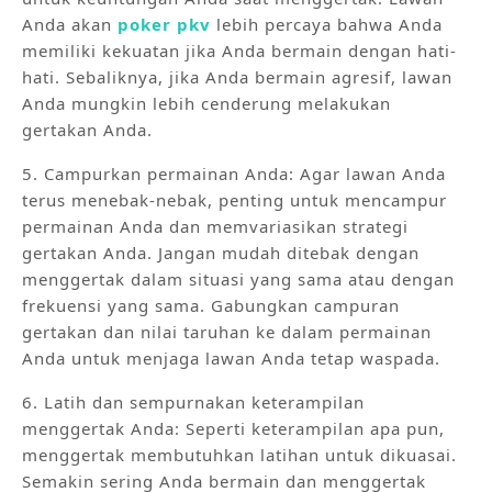
Anda akan
poker pkv
lebih percaya bahwa Anda
memiliki kekuatan jika Anda bermain dengan hati-
hati. Sebaliknya, jika Anda bermain agresif, lawan
Anda mungkin lebih cenderung melakukan
gertakan Anda.
5. Campurkan permainan Anda: Agar lawan Anda
terus menebak-nebak, penting untuk mencampur
permainan Anda dan memvariasikan strategi
gertakan Anda. Jangan mudah ditebak dengan
menggertak dalam situasi yang sama atau dengan
frekuensi yang sama. Gabungkan campuran
gertakan dan nilai taruhan ke dalam permainan
Anda untuk menjaga lawan Anda tetap waspada.
6. Latih dan sempurnakan keterampilan
menggertak Anda: Seperti keterampilan apa pun,
menggertak membutuhkan latihan untuk dikuasai.
Semakin sering Anda bermain dan menggertak