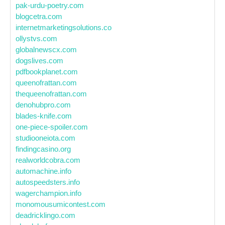
pak-urdu-poetry.com
blogcetra.com
internetmarketingsolutions.co
ollystvs.com
globalnewscx.com
dogslives.com
pdfbookplanet.com
queenofrattan.com
thequeenofrattan.com
denohubpro.com
blades-knife.com
one-piece-spoiler.com
studiooneiota.com
findingcasino.org
realworldcobra.com
automachine.info
autospeedsters.info
wagerchampion.info
monomousumicontest.com
deadricklingo.com