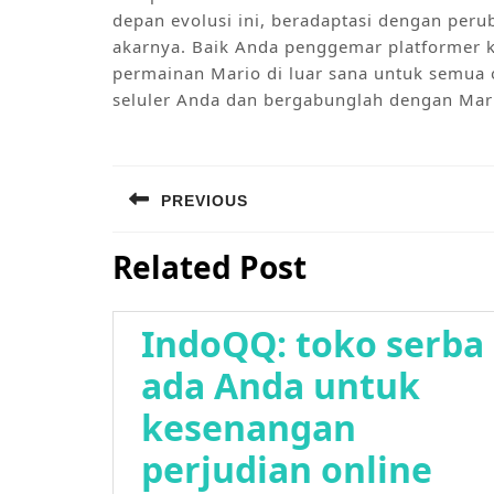
depan evolusi ini, beradaptasi dengan peru
akarnya. Baik Anda penggemar platformer kl
permainan Mario di luar sana untuk semua o
seluler Anda dan bergabunglah dengan Mar
Post
PREVIOUS
navigation
Previous
Related Post
post:
IndoQQ: toko serba
ada Anda untuk
kesenangan
Ind
perjudian online