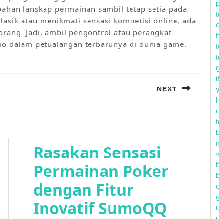
bahan lanskap permainan sambil tetap setia pada
asik atau menikmati sensasi kompetisi online, ada
rang. Jadi, ambil pengontrol atau perangkat
io dalam petualangan terbarunya di dunia game.
i
NEXT
Next
post:
Rasakan Sensasi
Permainan Poker
b
b
dengan Fitur
oQQ:
Rasak
Inovatif SumoQQ
u
u