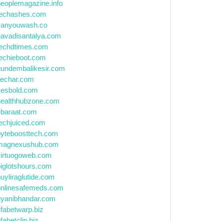
peoplemagazine.info
techashes.com
canyouwash.co
havadisantalya.com
techdtimes.com
techieboot.com
gundembalikesir.com
techar.com
yesbold.com
healthhubzone.com
ebaraat.com
techjuiced.com
byteboosttech.com
magnexushub.com
virtuogoweb.com
iglotshours.com
uyliraglutide.com
onlinesafemeds.com
gyanibhandar.com
an
fabetwarp.biz
fabetclip.biz