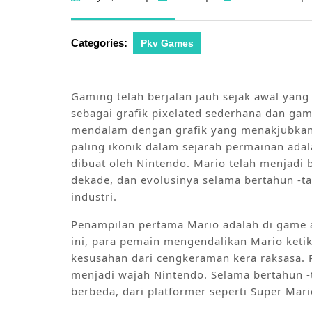
5,
2025
Categories:
Pkv Games
Gaming telah berjalan jauh sejak awal yang
sebagai grafik pixelated sederhana dan gam
mendalam dengan grafik yang menakjubkan 
paling ikonik dalam sejarah permainan adala
dibuat oleh Nintendo. Mario telah menjadi
dekade, dan evolusinya selama bertahun -t
industri.
Penampilan pertama Mario adalah di game
ini, para pemain mengendalikan Mario ket
kesusahan dari cengkeraman kera raksasa. 
menjadi wajah Nintendo. Selama bertahun 
berbeda, dari platformer seperti Super Mar