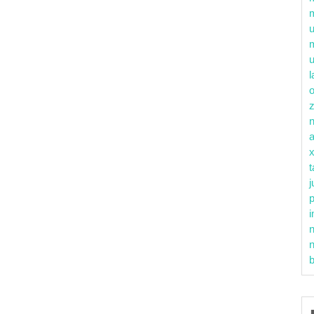
l
t
j
n
b