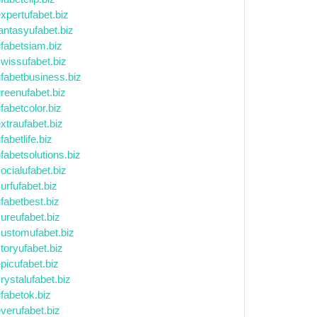
i
xpertufabet.biz
inan
antasyufabet.biz
fabetsiam.biz
wissufabet.biz
fabetbusiness.biz
n
reenufabet.biz
fabetcolor.biz
xtraufabet.biz
if
fabetlife.biz
fabetsolutions.biz
QQ
ocialufabet.biz
urfufabet.biz
fabetbest.biz
ureufabet.biz
ustomufabet.biz
toryufabet.biz
picufabet.biz
rystalufabet.biz
fabetok.biz
verufabet.biz