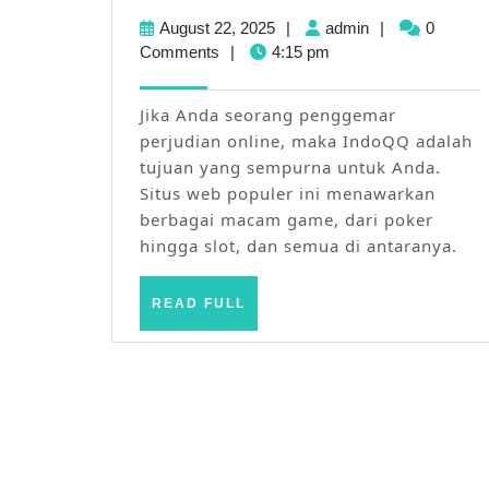
tok
August
admin
August 22, 2025
|
admin
|
0
ser
22,
Comments
|
4:15 pm
2025
ad
Jika Anda seorang penggemar
An
perjudian online, maka IndoQQ adalah
tujuan yang sempurna untuk Anda.
un
Situs web populer ini menawarkan
ke
berbagai macam game, dari poker
hingga slot, dan semua di antaranya.
per
onl
READ
READ FULL
FULL