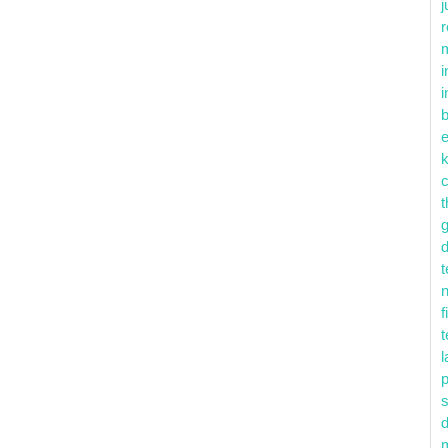
r
i
t
n
f
p
d