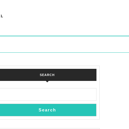
EL
SEARCH
Search