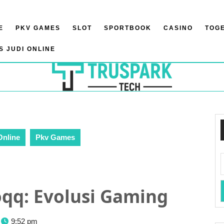
E
PKV GAMES
SLOT
SPORTBOOK
CASINO
TOG
S JUDI ONLINE
Online
Pkv Games
oqq: Evolusi Gaming
9:52 pm