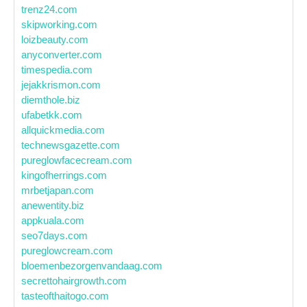
trenz24.com
skipworking.com
loizbeauty.com
anyconverter.com
timespedia.com
jejakkrismon.com
diemthole.biz
ufabetkk.com
allquickmedia.com
technewsgazette.com
pureglowfacecream.com
kingofherrings.com
mrbetjapan.com
anewentity.biz
appkuala.com
seo7days.com
pureglowcream.com
bloemenbezorgenvandaag.com
secrettohairgrowth.com
tasteofthaitogo.com