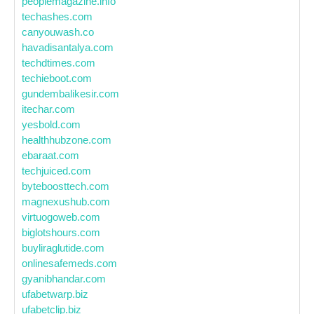
peoplemagazine.info
techashes.com
canyouwash.co
havadisantalya.com
techdtimes.com
techieboot.com
gundembalikesir.com
itechar.com
yesbold.com
healthhubzone.com
ebaraat.com
techjuiced.com
byteboosttech.com
magnexushub.com
virtuogoweb.com
biglotshours.com
buyliraglutide.com
onlinesafemeds.com
gyanibhandar.com
ufabetwarp.biz
ufabetclip.biz