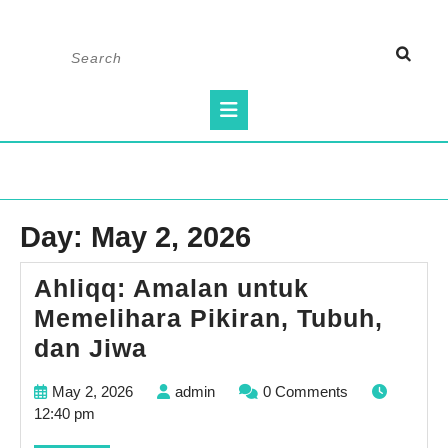
Skip
Search
to
for:
content
Open
Button
Day:
May 2, 2026
Ahliqq: Amalan untuk
Memelihara Pikiran, Tubuh,
Ahliqq:
dan Jiwa
Amalan
May
admin
May 2, 2026
admin
0 Comments
untuk
2,
12:40 pm
Memelihara
2026