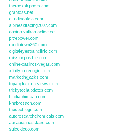
therockskippers.com
granfoss.net
allindiacafela.com
alpineskiracing2007.com
casino-vulkan-online.net
pitrepower.com
mediatown360.com
digitaleyestrainclinic.com
missionposible.com
online-casinos-vegas.com
xfinityrouterlogin.com
marketingjacks.com
topappliancereviews.com
trickytechupdates.com
hindiabhimaan.com
khabresach.com
thecbdblogs.com
autoresearchchemicals.com
apnabusinesskaro.com
suleckiego.com