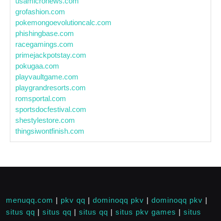
usamicronews.com
grofashion.com
pokemongoevolutioncalc.com
phishingbase.com
racegamings.com
primejackpotstay.com
pokugaa.com
playvaultgame.com
playgrandresorts.com
romsportal.com
sportsdocfestival.com
shestylestore.com
thingsiwontfinish.com
menuqq.com
|
pkv qq
|
dominoqq pkv
|
dominoqq pkv
|
situs qq
|
situs qq
|
situs qq
|
situs pkv games
|
situs