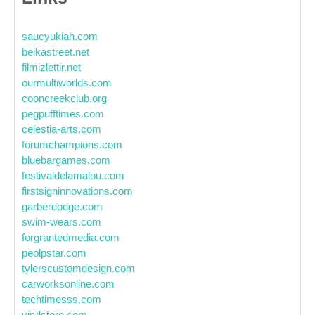
saucyukiah.com
beikastreet.net
filmizlettir.net
ourmultiworlds.com
cooncreekclub.org
pegpufftimes.com
celestia-arts.com
forumchampions.com
bluebargames.com
festivaldelamalou.com
firstsigninnovations.com
garberdodge.com
swim-wears.com
forgrantedmedia.com
peolpstar.com
tylerscustomdesign.com
carworksonline.com
techtimesss.com
virylstore.com