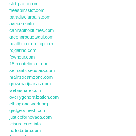
slot-pachi.com
freespinsslot.com
paradisefurballs.com
aveuere.info
cannabinoidtimes.com
greenproductsgui.com
healthconcerning.com
rojgarind.com
fewhour.com
18minutetimer.com
semanticseostars.com
mainstreamzone.com
growmarijuanas.com
webnshare.com
overlygeneralization.com
ethiopianetwork.org
gadgetsmesh.com
justicefornevada.com
leisuretours.info
hellotbsbro.com