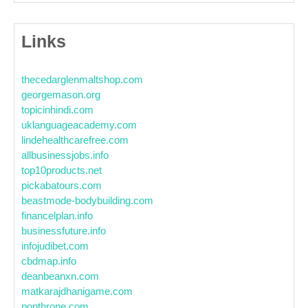
Links
thecedarglenmaltshop.com
georgemason.org
topicinhindi.com
uklanguageacademy.com
lindehealthcarefree.com
allbusinessjobs.info
top10products.net
pickabatours.com
beastmode-bodybuilding.com
financelplan.info
businessfuture.info
infojudibet.com
cbdmap.info
deanbeanxn.com
matkarajdhanigame.com
popthrone.com