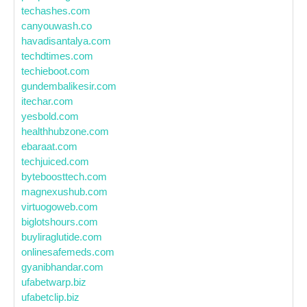
techashes.com
canyouwash.co
havadisantalya.com
techdtimes.com
techieboot.com
gundembalikesir.com
itechar.com
yesbold.com
healthhubzone.com
ebaraat.com
techjuiced.com
byteboosttech.com
magnexushub.com
virtuogoweb.com
biglotshours.com
buyliraglutide.com
onlinesafemeds.com
gyanibhandar.com
ufabetwarp.biz
ufabetclip.biz