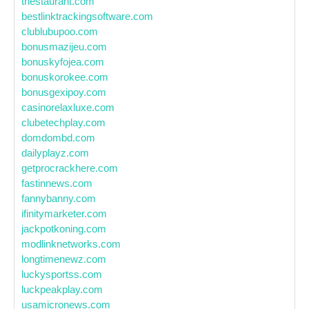
thestaurant.com
bestlinktrackingsoftware.com
clublubupoo.com
bonusmazijeu.com
bonuskyfojea.com
bonuskorokee.com
bonusgexipoy.com
casinorelaxluxe.com
clubetechplay.com
domdombd.com
dailyplayz.com
getprocrackhere.com
fastinnews.com
fannybanny.com
ifinitymarketer.com
jackpotkoning.com
modlinknetworks.com
longtimenewz.com
luckysportss.com
luckpeakplay.com
usamicronews.com