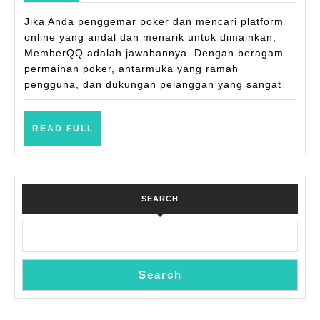
Tujuan
Jika Anda penggemar poker dan mencari platform
Tujuan
online yang andal dan menarik untuk dimainkan,
MemberQQ adalah jawabannya. Dengan beragam
Anda
permainan poker, antarmuka yang ramah
untuk
pengguna, dan dukungan pelanggan yang sangat
Poker
READ
READ FULL
FULL
SEARCH
Search