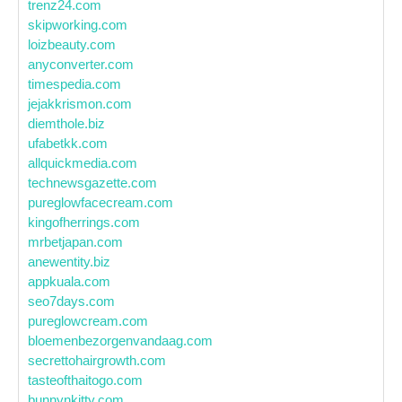
trenz24.com
skipworking.com
loizbeauty.com
anyconverter.com
timespedia.com
jejakkrismon.com
diemthole.biz
ufabetkk.com
allquickmedia.com
technewsgazette.com
pureglowfacecream.com
kingofherrings.com
mrbetjapan.com
anewentity.biz
appkuala.com
seo7days.com
pureglowcream.com
bloemenbezorgenvandaag.com
secrettohairgrowth.com
tasteofthaitogo.com
bunnynkitty.com