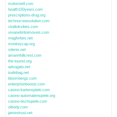
motorstell.com
health150years.com
prescriptions-drug.org
technocrewsolution.com
viraltokvibes.com
vivianebritoimoveis.com
magforbes.net
monkeycap.org
sdenix.net
amarinhillcrest.com
the-tourist.org
advogato.net
isafebag.net
bloombergz.com
enterpriseboosts.com
casino-kartenspiele.com
casino-automatenspiele.org
casino-tischspiele.com
otbody.com
jamestrust.net