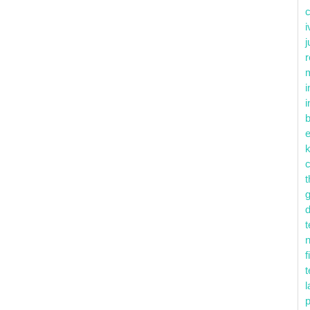
c
r
i
t
n
f
p