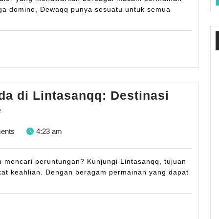
Lanjutan:
ngga domino, Dewaqq punya sesuatu untuk semua
Menjelajahi
Dewaqq
dengan
Percaya
Diri
a di Lintasanqq: Destinasi
Temukan
e
Peruntungan
ents
4:23 am
Anda
di
n mencari peruntungan? Kunjungi Lintasanqq, tujuan
Lintasanqq:
kat keahlian. Dengan beragam permainan yang dapat
Destinasi
Tujuan
Para