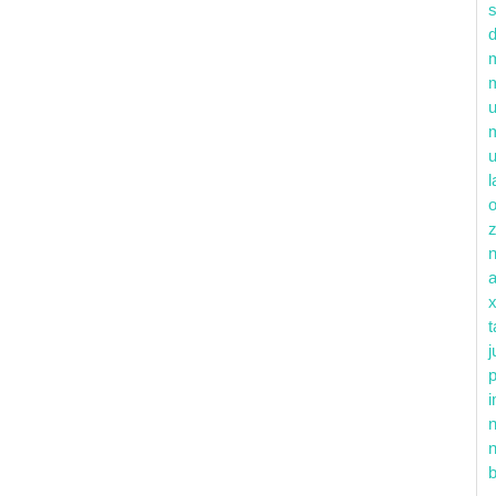
d
l
t
j
n
b