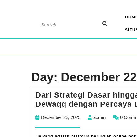
Skip
HOM
to
Search
content
for:
SITU
Day:
December 22
Dari Strategi Dasar hingg
Dewaqq dengan Percaya D
December
admin
December 22, 2025
admin
0 Comm
22,
2025
Dewaqq adalah platform perjudian online p