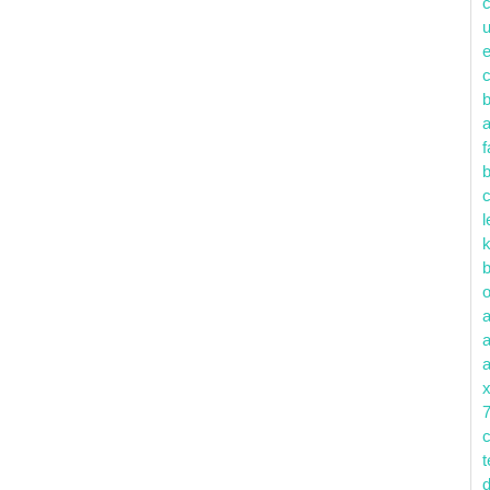
c
u
e
c
b
a
k
a
a