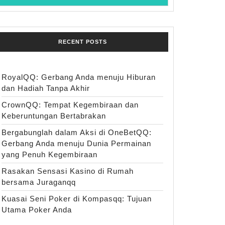
RECENT POSTS
RoyalQQ: Gerbang Anda menuju Hiburan
dan Hadiah Tanpa Akhir
CrownQQ: Tempat Kegembiraan dan
Keberuntungan Bertabrakan
Bergabunglah dalam Aksi di OneBetQQ:
Gerbang Anda menuju Dunia Permainan
yang Penuh Kegembiraan
Rasakan Sensasi Kasino di Rumah
bersama Juraganqq
Kuasai Seni Poker di Kompasqq: Tujuan
Utama Poker Anda