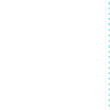
u
u
e
f
u
s
u
g
u
e
u
u
s
s
u
s
c
s
e