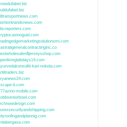
rowdufabet.biz
uildufabet.biz
lltransportnews.com
fashiontrandsnews.com
bbcreporters.com
cryptocasinoguid.com
leadingedgemarketingsolutionsmi.com
astratigeneralcontractinginc.co
bestwholesalenfljerseysshop.com
openlivinglabdays14.com
yurvedakonsultti-kari-nokela.com
ntitraders.biz
aryanews24.com
xscape-it.com
777azino-mobile.com
cobbseniorbowl.com
technowdesign.com
durexsecurityandshipping.com
ityroofingandplannig.com
ivdabergasa.com