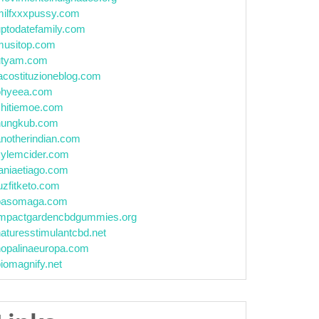
milfxxxpussy.com
uptodatefamily.com
musitop.com
utyam.com
acostituzioneblog.com
ohyeea.com
zhitiemoe.com
nungkub.com
anotherindian.com
xylemcider.com
aniaetiago.com
uzfitketo.com
pasomaga.com
impactgardencbdgummies.org
aturesstimulantcbd.net
nopalinaeuropa.com
iomagnify.net