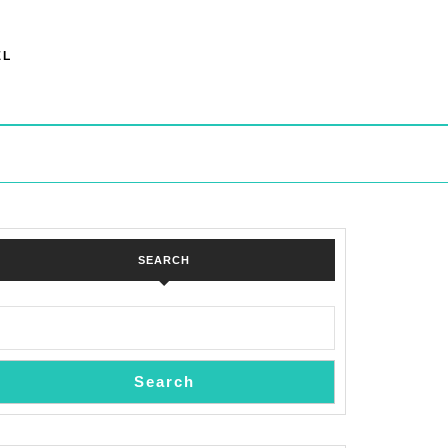
EL
SEARCH
Search