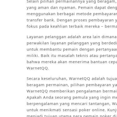
Selain pilihan permainannya yang beraga
yang aman dan nyaman. Pemain dapat den
menggunakan berbagai metode pembayaran, 
transfer bank. Dengan proses pembayaran 
fokus pada keahlian terbaik mereka – berma
Layanan pelanggan adalah area lain dimana
perwakilan layanan pelanggan yang berdedi
untuk membantu pemain dengan pertanyaa
miliki. Baik itu masalah teknis atau perta
bahwa mereka akan menerima bantuan cepat
WarnetQQ.
Secara keseluruhan, WarnetQQ adalah tujua
beragam permainan, pilihan pembayaran ya
WarnetQQ memberikan pengalaman bermain t
Apakah Anda seorang pemula yang ingin mem
berpengalaman yang mencari tantangan, W
untuk menikmati sensasi poker online. Kunj
menjadi tujuan utama para pemain poker di