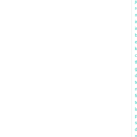
r
i
t
n
f
p
d