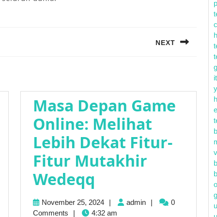
NEXT
Next
post:
i
Masa Depan Game
Online: Melihat
Lebih Dekat Fitur-
Fitur Mutakhir
b
Masa
Wedeqq
b
Depan
November
admin
November 25, 2024
|
admin
|
0
u
Game
25,
Comments
|
4:32 am
u