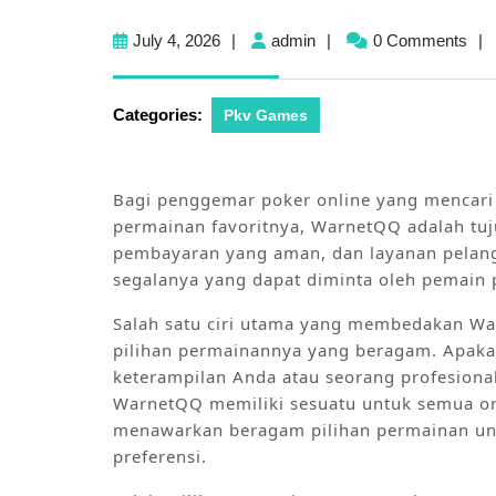
July
admin
July 4, 2026
|
admin
|
0 Comments
|
4,
2026
Categories:
Pkv Games
Bagi penggemar poker online yang mencar
permainan favoritnya, WarnetQQ adalah tu
pembayaran yang aman, dan layanan pelan
segalanya yang dapat diminta oleh pemain 
Salah satu ciri utama yang membedakan War
pilihan permainannya yang beragam. Apak
keterampilan Anda atau seorang profesion
WarnetQQ memiliki sesuatu untuk semua o
menawarkan beragam pilihan permainan un
preferensi.