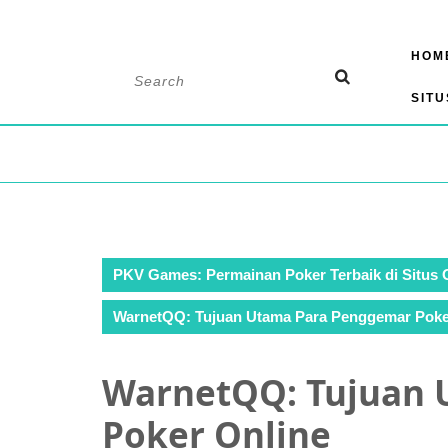
Skip
HOM
to
Search
content
for:
SITU
PKV Games: Permainan Poker Terbaik di Situs 
WarnetQQ: Tujuan Utama Para Penggemar Poke
WarnetQQ: Tujuan 
Poker Online