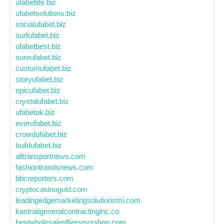
ufabetlife.biz
ufabetsolutions.biz
socialufabet.biz
surfufabet.biz
ufabetbest.biz
sureufabet.biz
customufabet.biz
storyufabet.biz
epicufabet.biz
crystalufabet.biz
ufabetok.biz
everufabet.biz
crowdufabet.biz
buildufabet.biz
alltransportnews.com
fashiontrandsnews.com
bbcreporters.com
cryptocasinoguid.com
leadingedgemarketingsolutionsmi.com
kastratigeneralcontractinginc.co
bestwholesalenfljerseysshop.com