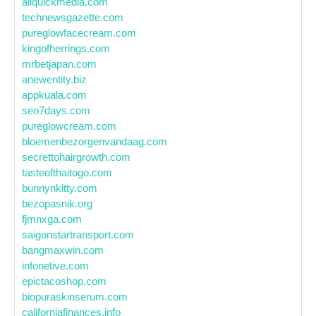
allquickmedia.com
technewsgazette.com
pureglowfacecream.com
kingofherrings.com
mrbetjapan.com
anewentity.biz
appkuala.com
seo7days.com
pureglowcream.com
bloemenbezorgenvandaag.com
secrettohairgrowth.com
tasteofthaitogo.com
bunnynkitty.com
bezopasnik.org
fjmnxga.com
saigonstartransport.com
bangmaxwin.com
infonetive.com
epictacoshop.com
biopuraskinserum.com
californiafinances.info