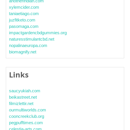
anotherindian.com
xylemcider.com
taniaetiago.com
juzfitketo.com
pasomaga.com
impactgardencbdgummies.org
naturesstimulantcbd.net
nopalinaeuropa.com
biomagnify.net
Links
saucyukiah.com
beikastreet.net
filmizlettir.net
ourmultiworlds.com
cooncreekclub.org
pegpufftimes.com
celestia-arts.com