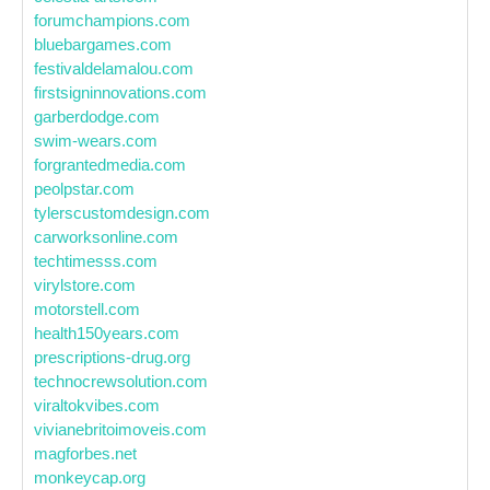
forumchampions.com
bluebargames.com
festivaldelamalou.com
firstsigninnovations.com
garberdodge.com
swim-wears.com
forgrantedmedia.com
peolpstar.com
tylerscustomdesign.com
carworksonline.com
techtimesss.com
virylstore.com
motorstell.com
health150years.com
prescriptions-drug.org
technocrewsolution.com
viraltokvibes.com
vivianebritoimoveis.com
magforbes.net
monkeycap.org