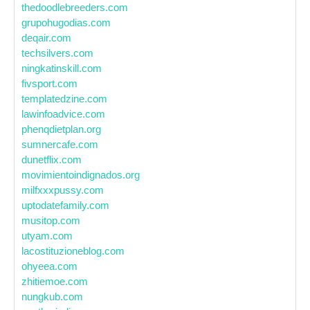
thedoodlebreeders.com
grupohugodias.com
deqair.com
techsilvers.com
ningkatinskill.com
fivsport.com
templatedzine.com
lawinfoadvice.com
phenqdietplan.org
sumnercafe.com
dunetflix.com
movimientoindignados.org
milfxxxpussy.com
uptodatefamily.com
musitop.com
utyam.com
lacostituzioneblog.com
ohyeea.com
zhitiemoe.com
nungkub.com