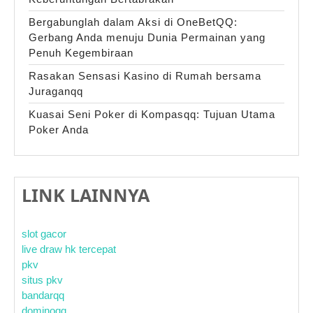
Bergabunglah dalam Aksi di OneBetQQ:
Gerbang Anda menuju Dunia Permainan yang
Penuh Kegembiraan
Rasakan Sensasi Kasino di Rumah bersama
Juraganqq
Kuasai Seni Poker di Kompasqq: Tujuan Utama
Poker Anda
LINK LAINNYA
slot gacor
live draw hk tercepat
pkv
situs pkv
bandarqq
dominoqq