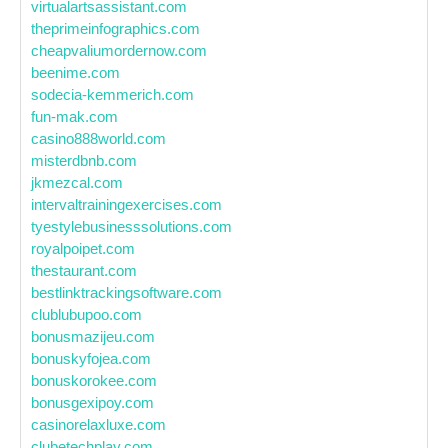
virtualartsassistant.com
theprimeinfographics.com
cheapvaliumordernow.com
beenime.com
sodecia-kemmerich.com
fun-mak.com
casino888world.com
misterdbnb.com
jkmezcal.com
intervaltrainingexercises.com
tyestylebusinesssolutions.com
royalpoipet.com
thestaurant.com
bestlinktrackingsoftware.com
clublubupoo.com
bonusmazijeu.com
bonuskyfojea.com
bonuskorokee.com
bonusgexipoy.com
casinorelaxluxe.com
clubetechplay.com