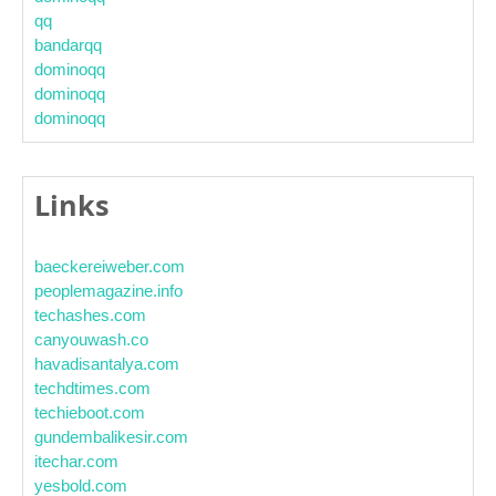
qq
bandarqq
dominoqq
dominoqq
dominoqq
Links
baeckereiweber.com
peoplemagazine.info
techashes.com
canyouwash.co
havadisantalya.com
techdtimes.com
techieboot.com
gundembalikesir.com
itechar.com
yesbold.com