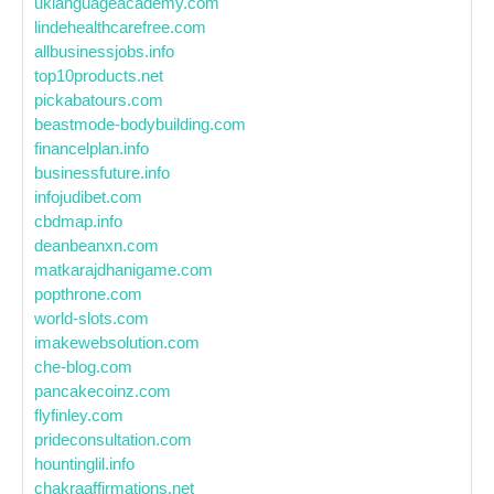
uklanguageacademy.com
lindehealthcarefree.com
allbusinessjobs.info
top10products.net
pickabatours.com
beastmode-bodybuilding.com
financelplan.info
businessfuture.info
infojudibet.com
cbdmap.info
deanbeanxn.com
matkarajdhanigame.com
popthrone.com
world-slots.com
imakewebsolution.com
che-blog.com
pancakecoinz.com
flyfinley.com
prideconsultation.com
hountinglil.info
chakraaffirmations.net