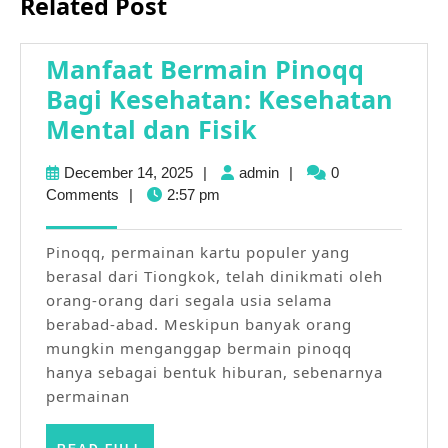
Related Post
post:
post:
Manfaat Bermain Pinoqq
Bagi Kesehatan: Kesehatan
Manfaat
Mental dan Fisik
Bermain
December
admin
December 14, 2025
|
admin
|
0
Pinoqq
14,
Comments
|
2:57 pm
Bagi
2025
Kesehatan:
Pinoqq, permainan kartu populer yang
Kesehatan
berasal dari Tiongkok, telah dinikmati oleh
orang-orang dari segala usia selama
Mental
berabad-abad. Meskipun banyak orang
dan
mungkin menganggap bermain pinoqq
Fisik
hanya sebagai bentuk hiburan, sebenarnya
permainan