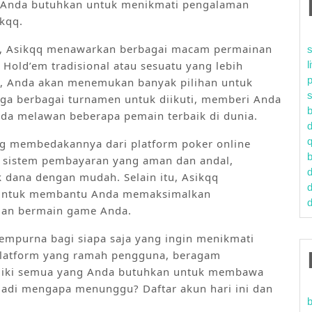
 Anda butuhkan untuk menikmati pengalaman
ikqq.
a, Asikqq menawarkan berbagai macam permainan
s
 Hold’em tradisional atau sesuatu yang lebih
l
ud, Anda akan menemukan banyak pilihan untuk
s
ga berbagai turnamen untuk diikuti, memberi Anda
da melawan beberapa pemain terbaik di dunia.
ng membedakannya dari platform poker online
n sistem pembayaran yang aman dan andal,
dana dengan mudah. Selain itu, Asikqq
 untuk membantu Anda memaksimalkan
an bermain game Anda.
sempurna bagi siapa saja yang ingin menikmati
platform yang ramah pengguna, beragam
iliki semua yang Anda butuhkan untuk membawa
 Jadi mengapa menunggu? Daftar akun hari ini dan