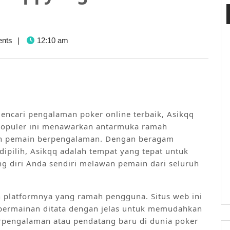
nts
|
12:10 am
ncari pengalaman poker online terbaik, Asikqq
 populer ini menawarkan antarmuka ramah
n pemain berpengalaman. Dengan beragam
dipilih, Asikqq adalah tempat yang tepat untuk
 diri Anda sendiri melawan pemain dari seluruh
ah platformnya yang ramah pengguna. Situs web ini
 permainan ditata dengan jelas untuk memudahkan
rpengalaman atau pendatang baru di dunia poker