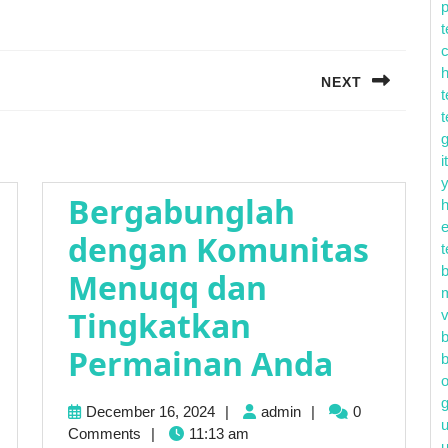
NEXT
Next
post:
i
Bergabunglah
dengan Komunitas
Menuqq dan
Tingkatkan
b
an
Bergab
Permainan Anda
b
man
denga
December
admin
December 16, 2024
|
admin
|
0
u
an
Komuni
16,
Comments
|
11:13 am
u