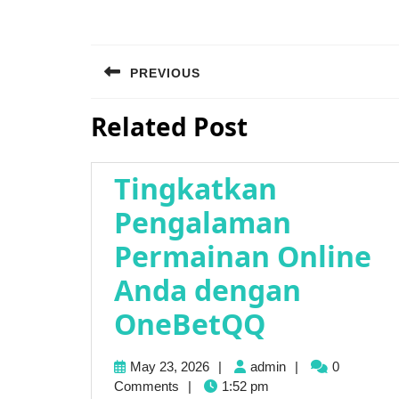
Post
PREVIOUS
navigation
Previous
Related Post
post:
Tingkatkan
Pengalaman
Permainan Online
Anda dengan
Tingkatk
OneBetQQ
Pengala
May
admin
May 23, 2026
|
admin
|
0
Permain
23,
Comments
|
1:52 pm