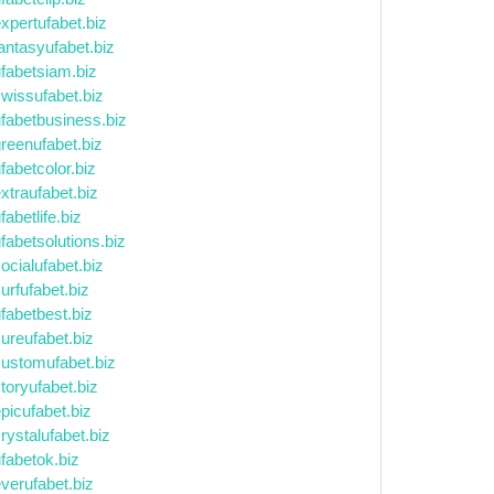
q
xpertufabet.biz
antasyufabet.biz
fabetsiam.biz
wissufabet.biz
tkan
fabetbusiness.biz
inan
reenufabet.biz
fabetcolor.biz
xtraufabet.biz
fabetlife.biz
fabetsolutions.biz
ocialufabet.biz
urfufabet.biz
fabetbest.biz
ureufabet.biz
ustomufabet.biz
toryufabet.biz
picufabet.biz
rystalufabet.biz
fabetok.biz
verufabet.biz