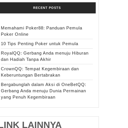
RECENT POSTS
Memahami Poker88: Panduan Pemula
Poker Online
10 Tips Penting Poker untuk Pemula
RoyalQQ: Gerbang Anda menuju Hiburan
dan Hadiah Tanpa Akhir
CrownQQ: Tempat Kegembiraan dan
Keberuntungan Bertabrakan
Bergabunglah dalam Aksi di OneBetQQ:
Gerbang Anda menuju Dunia Permainan
yang Penuh Kegembiraan
LINK LAINNYA