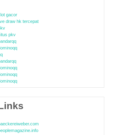
lot gacor
ive draw hk tercepat
pkv
itus pkv
bandarqq
dominoqq
qq
bandarqq
dominoqq
dominoqq
dominoqq
Links
baeckereiweber.com
peoplemagazine.info