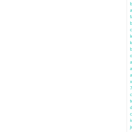
b
a
k
a
a
c