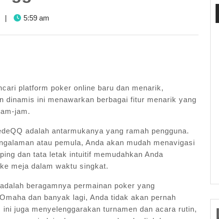
|
5:59 am
ari platform poker online baru dan menarik,
n dinamis ini menawarkan berbagai fitur menarik yang
jam-jam.
WedeQQ adalah antarmukanya yang ramah pengguna.
engalaman atau pemula, Anda akan mudah menavigasi
ping dan tata letak intuitif memudahkan Anda
ke meja dalam waktu singkat.
adalah beragamnya permainan poker yang
 Omaha dan banyak lagi, Anda tidak akan pernah
s ini juga menyelenggarakan turnamen dan acara rutin,