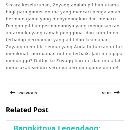
Secara keseluruhan, Zoyaqq adalah pilihan utama
bagi para gamer online yang mencari pengalaman
bermain game yang menyenangkan dan menarik.
Dengan pilihan permainannya yang mengesankan,
antarmuka yang ramah pengguna, dan komitmen
terhadap permainan yang adil dan keamanan,
Zoyaqq memiliki semua yang Anda butuhkan untuk
menikmati permainan online terbaik. Jadi mengapa
menunggu? Daftar ke Zoyaqq hari ini dan mulailah
merasakan sendiri serunya bermain game online!
Post
navigation
PREVIOUS
NEXT
Previous
Next
Related Post
post:
post:
Bangkitnya Legendaqq: