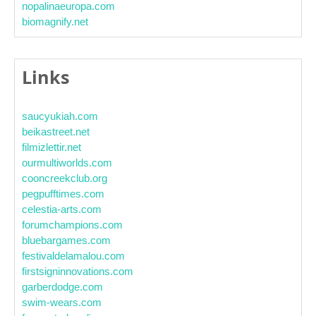
nopalinaeuropa.com
biomagnify.net
Links
saucyukiah.com
beikastreet.net
filmizlettir.net
ourmultiworlds.com
cooncreekclub.org
pegpufftimes.com
celestia-arts.com
forumchampions.com
bluebargames.com
festivaldelamalou.com
firstsigninnovations.com
garberdodge.com
swim-wears.com