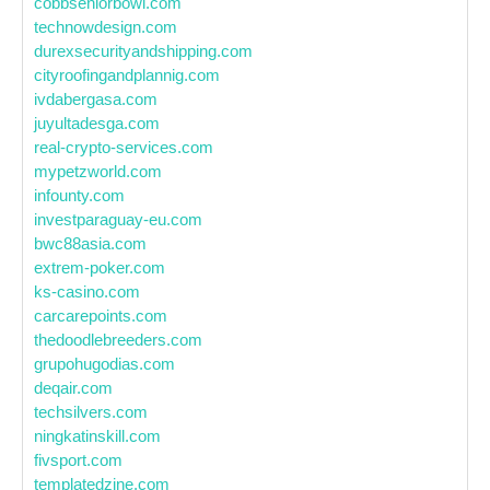
cobbseniorbowl.com
technowdesign.com
durexsecurityandshipping.com
cityroofingandplannig.com
ivdabergasa.com
juyultadesga.com
real-crypto-services.com
mypetzworld.com
infounty.com
investparaguay-eu.com
bwc88asia.com
extrem-poker.com
ks-casino.com
carcarepoints.com
thedoodlebreeders.com
grupohugodias.com
deqair.com
techsilvers.com
ningkatinskill.com
fivsport.com
templatedzine.com