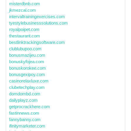
misterdbnb.com
jkmezcal.com
intervaltrainingexercises.com
tyestylebusinesssolutions.com
royalpoipet.com
thestaurant.com
bestlinktrackingsoftware.com
clublubupoo.com
bonusmazijeu.com
bonuskyfojea.com
bonuskorokee.com
bonusgexipoy.com
casinorelaxluxe.com
clubetechplay.com
domdombd.com
dailyplayz.com
getprocrackhere.com
fastinnews.com
fannybanny.com
ifinitymarketer.com