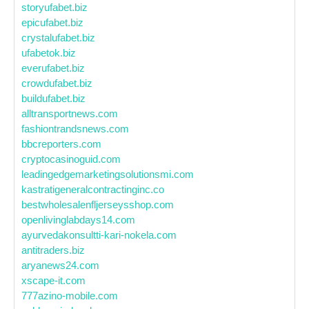
storyufabet.biz
epicufabet.biz
crystalufabet.biz
ufabetok.biz
everufabet.biz
crowdufabet.biz
buildufabet.biz
alltransportnews.com
fashiontrandsnews.com
bbcreporters.com
cryptocasinoguid.com
leadingedgemarketingsolutionsmi.com
kastratigeneralcontractinginc.co
bestwholesalenfljerseysshop.com
openlivinglabdays14.com
ayurvedakonsultti-kari-nokela.com
antitraders.biz
aryanews24.com
xscape-it.com
777azino-mobile.com