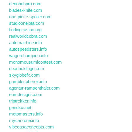
denohubpro.com
blades-knife.com
one-piece-spoiler.com
studiooneiota.com
findingcasino.org
realworldcobra.com
automachine.info
autospeedsters.info
wagerchampion.info
monomousumicontest.com
deadricklingo.com
skyglobefx.com
gamblespherex.info
agentur-ramsenthaler.com
eomdesigns.com
triptrekker.info
gendxxi.net
motomasters.info
mycarzone.info
vibecasaconcepts.com