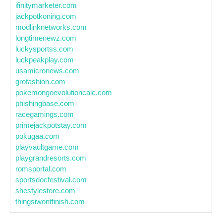
ifinitymarketer.com
jackpotkoning.com
modlinknetworks.com
longtimenewz.com
luckysportss.com
luckpeakplay.com
usamicronews.com
grofashion.com
pokemongoevolutioncalc.com
phishingbase.com
racegamings.com
primejackpotstay.com
pokugaa.com
playvaultgame.com
playgrandresorts.com
romsportal.com
sportsdocfestival.com
shestylestore.com
thingsiwontfinish.com