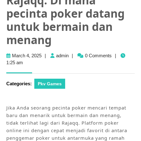
Rajaqq: Di mana
pecinta poker datang
untuk bermain dan
menang
March
admin
March 4, 2025
|
admin
|
0 Comments
|
4,
1:25 am
2025
Categories:
Pkv Games
Jika Anda seorang pecinta poker mencari tempat
baru dan menarik untuk bermain dan menang,
tidak terlihat lagi dari Rajaqq. Platform poker
online ini dengan cepat menjadi favorit di antara
penggemar poker untuk antarmuka yang ramah