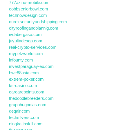
777azino-mobile.com
cobbseniorbowl.com
technowdesign.com
durexsecurityandshipping.com
cityroofingandplannig.com
ivdabergasa.com
juyultadesga.com
real-crypto-services.com
mypetzworld.com
infounty.com
investparaguay-eu.com
bwc88asia.com
extrem-poker.com
ks-casino.com
carcarepoints.com
thedoodlebreeders.com
grupohugodias.com
deqair.com
techsilvers.com
ningkatinskill.com