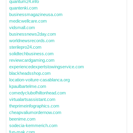
quantum24.info
quantenki.com
businessmagazineusa.com
medicwellcare.com
vidsmall.com
businessnews2day.com
worldnewsrecords.com
sterilepro24.com
solidtechbusiness.com
reviewcardgaming.com
experiencedexpertstowingservice.com
blackheadsshop.com
location-voiture-casablanca.org
kpaulbartelme.com
comedyclubofhiltonhead.com
virtualartsassistant.com
theprimeinfographics.com
cheapvaliumordernow.com
beenime.com
sodecia-kemmerich.com
fun-mak.com