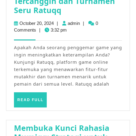
Tercanggih dan Turnamen
Tingkatkan
Seru Ratuqq
Pengalaman
October
admin
October 20, 2024
|
admin
|
0
Bermain
20,
Comments
|
3:32 pm
Anda
2024
dengan
Apakah Anda seorang penggemar game yang
Fitur
ingin meningkatkan keterampilan Anda?
Kunjungi Ratuqq, platform game online
Tercanggih
terkemuka yang menawarkan fitur-fitur
dan
mutakhir dan turnamen menarik untuk
Turnamen
pemain dari semua level. Ratuqq adalah
Seru
Ratuqq
READ
READ FULL
FULL
Membuka Kunci Rahasia