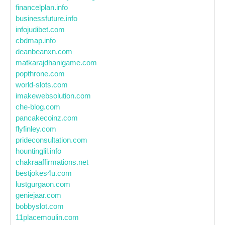
financelplan.info
businessfuture.info
infojudibet.com
cbdmap.info
deanbeanxn.com
matkarajdhanigame.com
popthrone.com
world-slots.com
imakewebsolution.com
che-blog.com
pancakecoinz.com
flyfinley.com
prideconsultation.com
hountinglil.info
chakraaffirmations.net
bestjokes4u.com
lustgurgaon.com
geniejaar.com
bobbyslot.com
11placemoulin.com