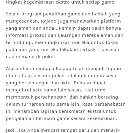
tingkat kegembiraan ekstra untuk setiap game.
Selain program pemilihan game dan hadiah yang
mengesankan, Rajaqq juga menawarkan platform
yang aman dan andal. Pemain dapat yakin bahwa
informasi pribadi dan keuangan mereka aman dan
terlindungi, memungkinkan mereka untuk fokus
pada apa yang mereka lakukan terbaik – bermain
dan menang di poker.
Alasan lain mengapa Rajaqq telah menjadi tujuan
utama bagi pecinta poker adalah komunitasnya
yang bersemangat dan aktif. Pemain dapat
mengobrol satu sama lain secara real-time,
membentuk persahabatan, dan bahkan bersaing
dalam turnamen satu sama lain. Rasa persahabatan
ini menambah lapisan kenikmatan ekstra untuk
pengalaman bermain game secara keseluruhan.
Jadi, jika Anda mencari tempat baru dan menarik