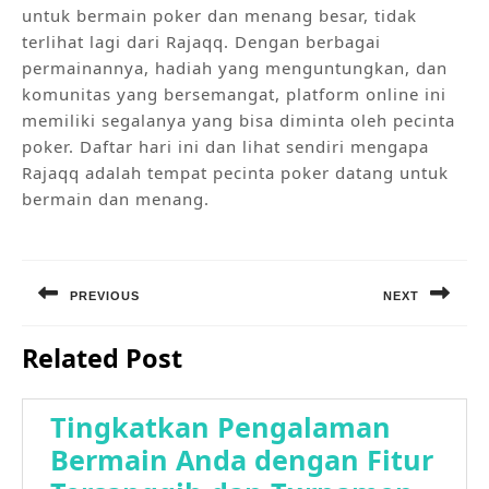
untuk bermain poker dan menang besar, tidak
terlihat lagi dari Rajaqq. Dengan berbagai
permainannya, hadiah yang menguntungkan, dan
komunitas yang bersemangat, platform online ini
memiliki segalanya yang bisa diminta oleh pecinta
poker. Daftar hari ini dan lihat sendiri mengapa
Rajaqq adalah tempat pecinta poker datang untuk
bermain dan menang.
Post
navigation
PREVIOUS
NEXT
Previous
Next
Related Post
post:
post:
Tingkatkan Pengalaman
Bermain Anda dengan Fitur