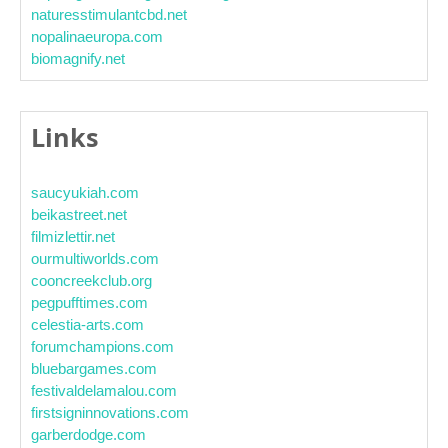
naturesstimulantcbd.net
nopalinaeuropa.com
biomagnify.net
Links
saucyukiah.com
beikastreet.net
filmizlettir.net
ourmultiworlds.com
cooncreekclub.org
pegpufftimes.com
celestia-arts.com
forumchampions.com
bluebargames.com
festivaldelamalou.com
firstsigninnovations.com
garberdodge.com