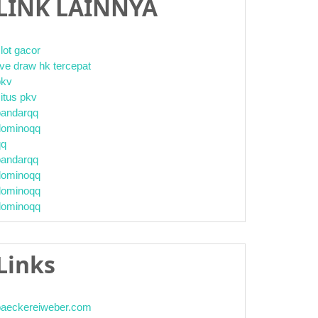
LINK LAINNYA
lot gacor
ive draw hk tercepat
pkv
itus pkv
bandarqq
dominoqq
qq
bandarqq
dominoqq
dominoqq
dominoqq
Links
baeckereiweber.com