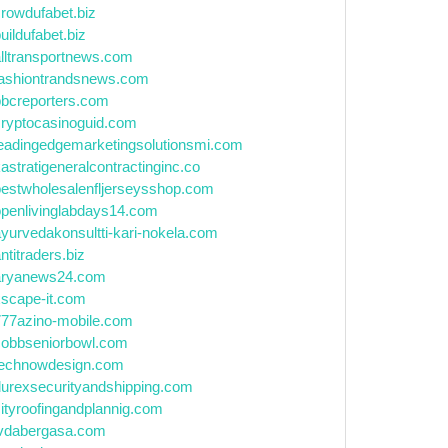
rowdufabet.biz
uildufabet.biz
lltransportnews.com
fashiontrandsnews.com
bbcreporters.com
cryptocasinoguid.com
leadingedgemarketingsolutionsmi.com
astratigeneralcontractinginc.co
bestwholesalenfljerseysshop.com
openlivinglabdays14.com
yurvedakonsultti-kari-nokela.com
ntitraders.biz
aryanews24.com
xscape-it.com
777azino-mobile.com
cobbseniorbowl.com
technowdesign.com
durexsecurityandshipping.com
ityroofingandplannig.com
ivdabergasa.com