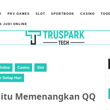
E
PKV GAMES
SLOT
SPORTBOOK
CASINO
TOG
S JUDI ONLINE
Online
Casino
,
Slot
 Setiap Hari
i Jitu Memenangkan QQ