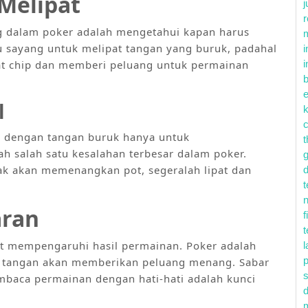
 Melipat
r
ng dalam poker adalah mengetahui kapan harus
u sayang untuk melipat tangan yang buruk, padahal
i
at chip dan memberi peluang untuk permainan
l
h dengan tangan buruk hanya untuk
h salah satu kesalahan terbesar dalam poker.
ak akan memenangkan pot, segeralah lipat dan
t
n
aran
f
t mempengaruhi hasil permainan. Poker adalah
p
ap tangan akan memberikan peluang menang. Sabar
baca permainan dengan hati-hati adalah kunci
d