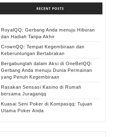
RECENT POSTS
RoyalQQ: Gerbang Anda menuju Hiburan
dan Hadiah Tanpa Akhir
CrownQQ: Tempat Kegembiraan dan
Keberuntungan Bertabrakan
Bergabunglah dalam Aksi di OneBetQQ:
Gerbang Anda menuju Dunia Permainan
yang Penuh Kegembiraan
Rasakan Sensasi Kasino di Rumah
bersama Juraganqq
Kuasai Seni Poker di Kompasqq: Tujuan
Utama Poker Anda