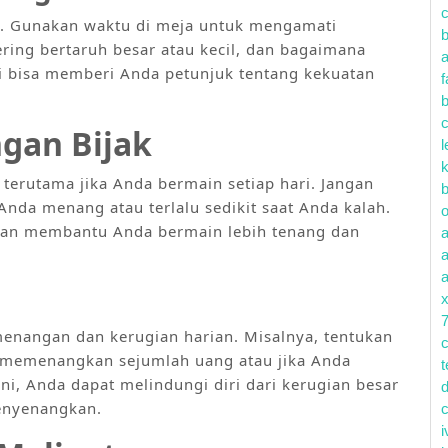
c
i. Gunakan waktu di meja untuk mengamati
b
ing bertaruh besar atau kecil, dan bagaimana
a
ini bisa memberi Anda petunjuk tentang kekuatan
gan Bijak
k
terutama jika Anda bermain setiap hari. Jangan
Anda menang atau terlalu sedikit saat Anda kalah.
kan membantu Anda bermain lebih tenang dan
a
a
enangan dan kerugian harian. Misalnya, tentukan
 memenangkan sejumlah uang atau jika Anda
ni, Anda dapat melindungi diri dari kerugian besar
enyenangkan.
c