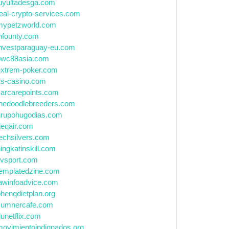
juyultadesga.com
eal-crypto-services.com
mypetzworld.com
nfounty.com
investparaguay-eu.com
bwc88asia.com
extrem-poker.com
ks-casino.com
carcarepoints.com
thedoodlebreeders.com
grupohugodias.com
deqair.com
echsilvers.com
ingkatinskill.com
ivsport.com
templatedzine.com
lawinfoadvice.com
henqdietplan.org
sumnercafe.com
unetflix.com
movimientoindignados.org