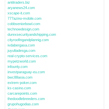
antitraders.biz
aryanews24.com
xscape-it.com
777azino-mobile.com
cobbseniorbowl.com
technowdesign.com
durexsecurityandshipping.com
cityroofingandplannig.com
ivdabergasa.com
juyultadesga.com
real-crypto-services.com
mypetzworld.com
infounty.com
investparaguay-eu.com
bwc88asia.com
extrem-poker.com
ks-casino.com
carcarepoints.com
thedoodlebreeders.com
grupohugodias.com