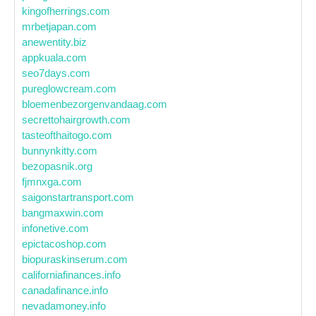
kingofherrings.com
mrbetjapan.com
anewentity.biz
appkuala.com
seo7days.com
pureglowcream.com
bloemenbezorgenvandaag.com
secrettohairgrowth.com
tasteofthaitogo.com
bunnynkitty.com
bezopasnik.org
fjmnxga.com
saigonstartransport.com
bangmaxwin.com
infonetive.com
epictacoshop.com
biopuraskinserum.com
californiafinances.info
canadafinance.info
nevadamoney.info