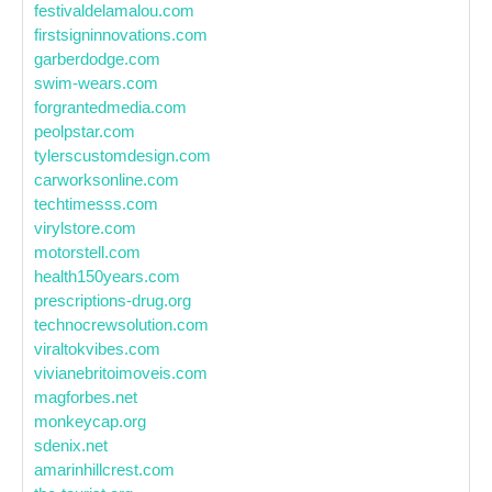
festivaldelamalou.com
firstsigninnovations.com
garberdodge.com
swim-wears.com
forgrantedmedia.com
peolpstar.com
tylerscustomdesign.com
carworksonline.com
techtimesss.com
virylstore.com
motorstell.com
health150years.com
prescriptions-drug.org
technocrewsolution.com
viraltokvibes.com
vivianebritoimoveis.com
magforbes.net
monkeycap.org
sdenix.net
amarinhillcrest.com