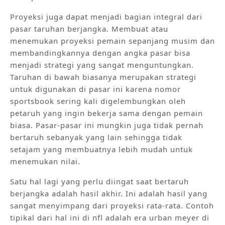
Proyeksi juga dapat menjadi bagian integral dari
pasar taruhan berjangka. Membuat atau
menemukan proyeksi pemain sepanjang musim dan
membandingkannya dengan angka pasar bisa
menjadi strategi yang sangat menguntungkan.
Taruhan di bawah biasanya merupakan strategi
untuk digunakan di pasar ini karena nomor
sportsbook sering kali digelembungkan oleh
petaruh yang ingin bekerja sama dengan pemain
biasa. Pasar-pasar ini mungkin juga tidak pernah
bertaruh sebanyak yang lain sehingga tidak
setajam yang membuatnya lebih mudah untuk
menemukan nilai.
Satu hal lagi yang perlu diingat saat bertaruh
berjangka adalah hasil akhir. Ini adalah hasil yang
sangat menyimpang dari proyeksi rata-rata. Contoh
tipikal dari hal ini di nfl adalah era urban meyer di