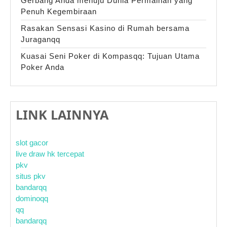
Gerbang Anda menuju Dunia Permainan yang
Penuh Kegembiraan
Rasakan Sensasi Kasino di Rumah bersama
Juraganqq
Kuasai Seni Poker di Kompasqq: Tujuan Utama
Poker Anda
LINK LAINNYA
slot gacor
live draw hk tercepat
pkv
situs pkv
bandarqq
dominoqq
qq
bandarqq