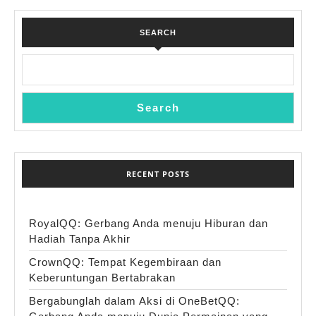
SEARCH
Search
RECENT POSTS
RoyalQQ: Gerbang Anda menuju Hiburan dan
Hadiah Tanpa Akhir
CrownQQ: Tempat Kegembiraan dan
Keberuntungan Bertabrakan
Bergabunglah dalam Aksi di OneBetQQ: