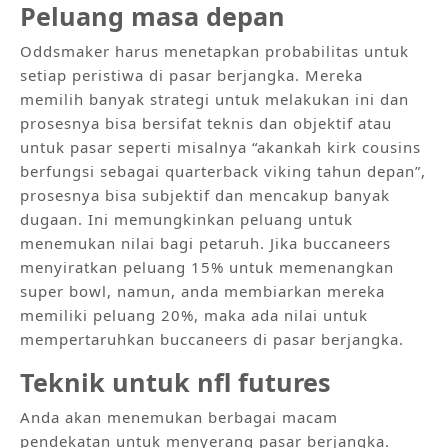
Peluang masa depan
Oddsmaker harus menetapkan probabilitas untuk
setiap peristiwa di pasar berjangka. Mereka
memilih banyak strategi untuk melakukan ini dan
prosesnya bisa bersifat teknis dan objektif atau
untuk pasar seperti misalnya “akankah kirk cousins ​​​​
berfungsi sebagai quarterback viking tahun depan”,
prosesnya bisa subjektif dan mencakup banyak
dugaan. Ini memungkinkan peluang untuk
menemukan nilai bagi petaruh. Jika buccaneers
menyiratkan peluang 15% untuk memenangkan
super bowl, namun, anda membiarkan mereka
memiliki peluang 20%, maka ada nilai untuk
mempertaruhkan buccaneers di pasar berjangka.
Teknik untuk nfl futures
Anda akan menemukan berbagai macam
pendekatan untuk menyerang pasar berjangka.