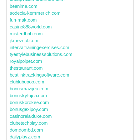
beenime.com
sodecia-kemmerich.com
fun-mak.com
casino888world.com
misterdbnb.com
jkmezcal.com
intervaltrainingexercises.com
tyestylebusinesssolutions.com
royalpoipet.com
thestaurant.com
bestlinktrackingsoftware.com
clublubupoo.com
bonusmazijeu.com
bonuskyfojea.com
bonuskorokee.com
bonusgexipoy.com
casinorelaxluxe.com
clubetechplay.com
domdombd.com
dailyplayz.com