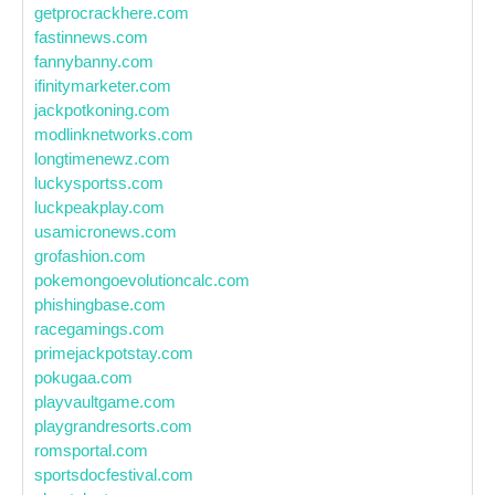
getprocrackhere.com
fastinnews.com
fannybanny.com
ifinitymarketer.com
jackpotkoning.com
modlinknetworks.com
longtimenewz.com
luckysportss.com
luckpeakplay.com
usamicronews.com
grofashion.com
pokemongoevolutioncalc.com
phishingbase.com
racegamings.com
primejackpotstay.com
pokugaa.com
playvaultgame.com
playgrandresorts.com
romsportal.com
sportsdocfestival.com