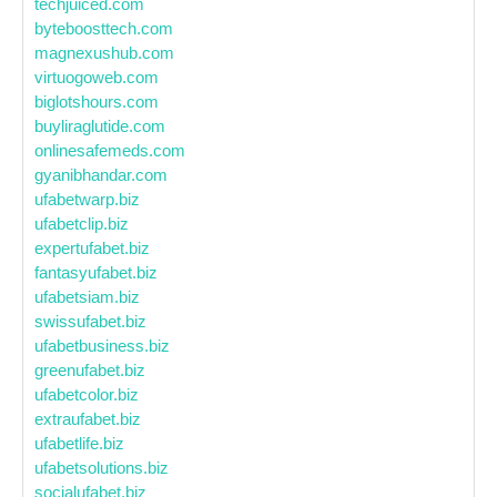
techjuiced.com
byteboosttech.com
magnexushub.com
virtuogoweb.com
biglotshours.com
buyliraglutide.com
onlinesafemeds.com
gyanibhandar.com
ufabetwarp.biz
ufabetclip.biz
expertufabet.biz
fantasyufabet.biz
ufabetsiam.biz
swissufabet.biz
ufabetbusiness.biz
greenufabet.biz
ufabetcolor.biz
extraufabet.biz
ufabetlife.biz
ufabetsolutions.biz
socialufabet.biz