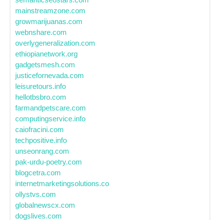
mainstreamzone.com
growmarijuanas.com
webnshare.com
overlygeneralization.com
ethiopianetwork.org
gadgetsmesh.com
justicefornevada.com
leisuretours.info
hellotbsbro.com
farmandpetscare.com
computingservice.info
caiofracini.com
techpositive.info
unseonrang.com
pak-urdu-poetry.com
blogcetra.com
internetmarketingsolutions.co
ollystvs.com
globalnewscx.com
dogslives.com