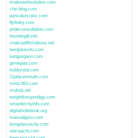
imakewebsolution.com
che-blog.com
pancakecoinz.com
flyfinley.com
prideconsultation.com
hountinglil.info
chakraaffirmations.net
bestjokes4u.com
lustgurgaon.com
geniejaar.com
bobbyslot.com
11placemoulin.com
mintz360.com
mohob.net
weightlossprodigy.com
smarttechyinfo.com
digitalnotebook.org
maxualguru.com
bongdasuncity.com
slot-pachi.com
freespinsslot.com