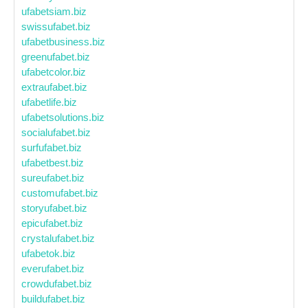
ufabetsiam.biz
swissufabet.biz
ufabetbusiness.biz
greenufabet.biz
ufabetcolor.biz
extraufabet.biz
ufabetlife.biz
ufabetsolutions.biz
socialufabet.biz
surfufabet.biz
ufabetbest.biz
sureufabet.biz
customufabet.biz
storyufabet.biz
epicufabet.biz
crystalufabet.biz
ufabetok.biz
everufabet.biz
crowdufabet.biz
buildufabet.biz