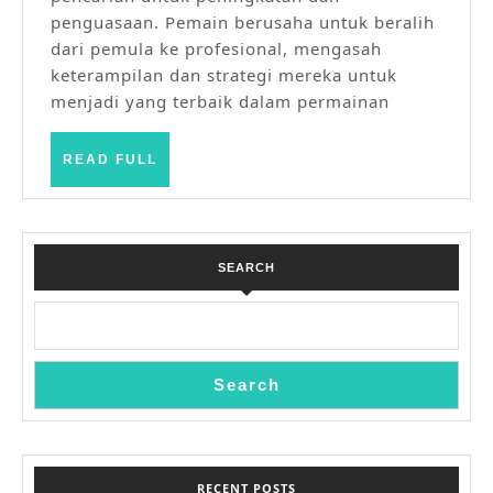
penguasaan. Pemain berusaha untuk beralih
Mengubah
dari pemula ke profesional, mengasah
Permainan
keterampilan dan strategi mereka untuk
untuk
menjadi yang terbaik dalam permainan
Para
Gamer
READ
READ FULL
FULL
SEARCH
Search
RECENT POSTS