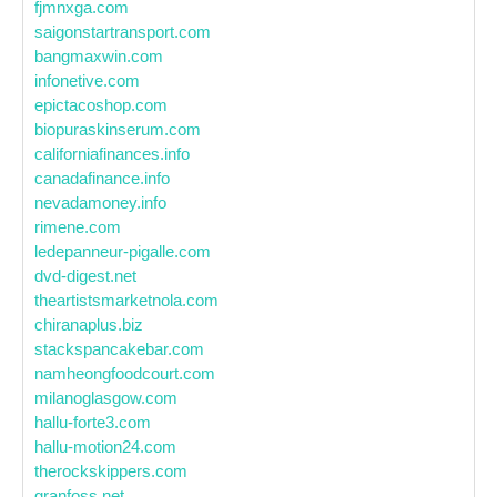
fjmnxga.com
saigonstartransport.com
bangmaxwin.com
infonetive.com
epictacoshop.com
biopuraskinserum.com
californiafinances.info
canadafinance.info
nevadamoney.info
rimene.com
ledepanneur-pigalle.com
dvd-digest.net
theartistsmarketnola.com
chiranaplus.biz
stackspancakebar.com
namheongfoodcourt.com
milanoglasgow.com
hallu-forte3.com
hallu-motion24.com
therockskippers.com
granfoss.net