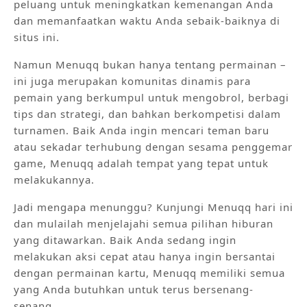
peluang untuk meningkatkan kemenangan Anda
dan memanfaatkan waktu Anda sebaik-baiknya di
situs ini.
Namun Menuqq bukan hanya tentang permainan –
ini juga merupakan komunitas dinamis para
pemain yang berkumpul untuk mengobrol, berbagi
tips dan strategi, dan bahkan berkompetisi dalam
turnamen. Baik Anda ingin mencari teman baru
atau sekadar terhubung dengan sesama penggemar
game, Menuqq adalah tempat yang tepat untuk
melakukannya.
Jadi mengapa menunggu? Kunjungi Menuqq hari ini
dan mulailah menjelajahi semua pilihan hiburan
yang ditawarkan. Baik Anda sedang ingin
melakukan aksi cepat atau hanya ingin bersantai
dengan permainan kartu, Menuqq memiliki semua
yang Anda butuhkan untuk terus bersenang-
senang.