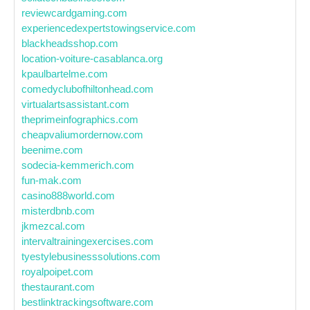
reviewcardgaming.com
experiencedexpertstowingservice.com
blackheadsshop.com
location-voiture-casablanca.org
kpaulbartelme.com
comedyclubofhiltonhead.com
virtualartsassistant.com
theprimeinfographics.com
cheapvaliumordernow.com
beenime.com
sodecia-kemmerich.com
fun-mak.com
casino888world.com
misterdbnb.com
jkmezcal.com
intervaltrainingexercises.com
tyestylebusinesssolutions.com
royalpoipet.com
thestaurant.com
bestlinktrackingsoftware.com