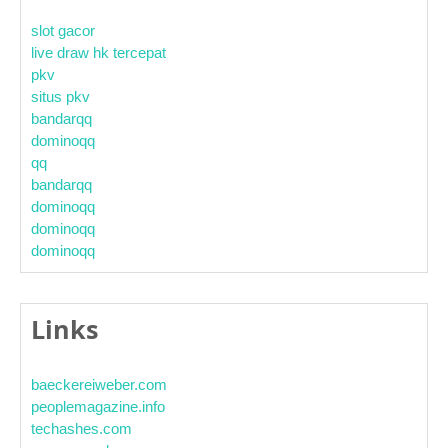
slot gacor
live draw hk tercepat
pkv
situs pkv
bandarqq
dominoqq
qq
bandarqq
dominoqq
dominoqq
dominoqq
Links
baeckereiweber.com
peoplemagazine.info
techashes.com