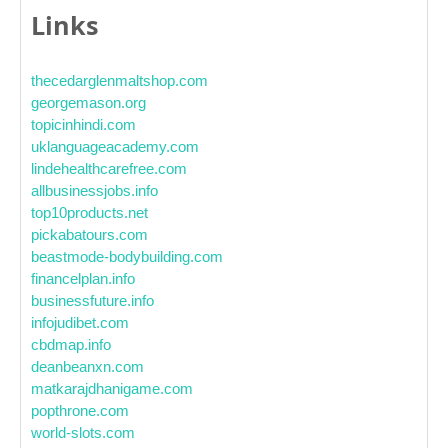
Links
thecedarglenmaltshop.com
georgemason.org
topicinhindi.com
uklanguageacademy.com
lindehealthcarefree.com
allbusinessjobs.info
top10products.net
pickabatours.com
beastmode-bodybuilding.com
financelplan.info
businessfuture.info
infojudibet.com
cbdmap.info
deanbeanxn.com
matkarajdhanigame.com
popthrone.com
world-slots.com