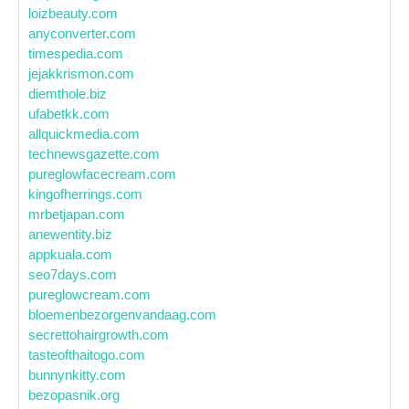
loizbeauty.com
anyconverter.com
timespedia.com
jejakkrismon.com
diemthole.biz
ufabetkk.com
allquickmedia.com
technewsgazette.com
pureglowfacecream.com
kingofherrings.com
mrbetjapan.com
anewentity.biz
appkuala.com
seo7days.com
pureglowcream.com
bloemenbezorgenvandaag.com
secrettohairgrowth.com
tasteofthaitogo.com
bunnynkitty.com
bezopasnik.org