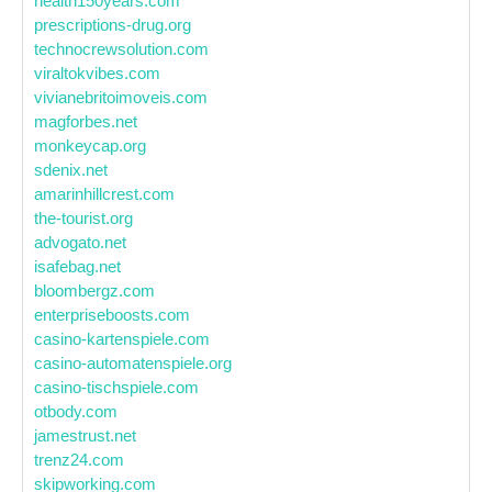
health150years.com
prescriptions-drug.org
technocrewsolution.com
viraltokvibes.com
vivianebritoimoveis.com
magforbes.net
monkeycap.org
sdenix.net
amarinhillcrest.com
the-tourist.org
advogato.net
isafebag.net
bloombergz.com
enterpriseboosts.com
casino-kartenspiele.com
casino-automatenspiele.org
casino-tischspiele.com
otbody.com
jamestrust.net
trenz24.com
skipworking.com