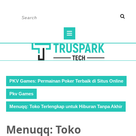
Skip
Search
to
for:
content
Open
Button
PKV Games: Permainan Poker Terbaik di Situs Online
Pkv Games
Menuqq: Toko Terlengkap untuk Hiburan Tanpa Akhir
Menuqq: Toko