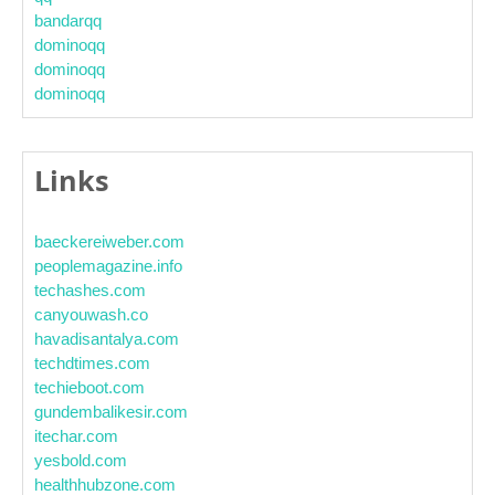
bandarqq
dominoqq
dominoqq
dominoqq
Links
baeckereiweber.com
peoplemagazine.info
techashes.com
canyouwash.co
havadisantalya.com
techdtimes.com
techieboot.com
gundembalikesir.com
itechar.com
yesbold.com
healthhubzone.com