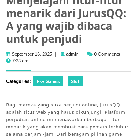
Menjelajahi fitur-fitur
menarik dari JurusQQ:
A yang wajib dibaca
untuk penjudi
September
admin
September 16, 2025
|
admin
|
0 Comments
|
16,
7:23 am
2025
Categories:
Pkv Games
Slot
Bagi mereka yang suka berjudi online, JurusQQ
adalah situs web yang harus dikunjungi. Platform
perjudian online ini menawarkan berbagai fitur
menarik yang akan membuat para pemain terhibur
selama berjam -jam. Dari beragam pilihan game