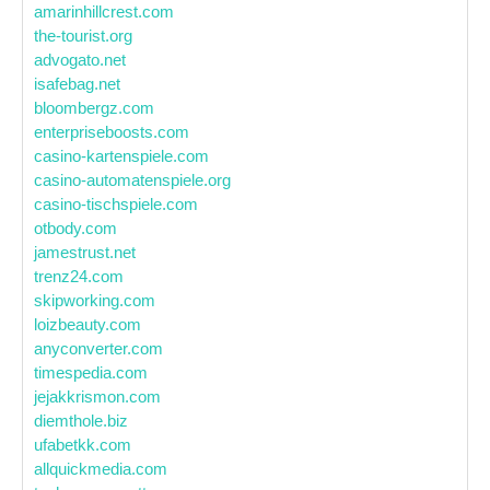
amarinhillcrest.com
the-tourist.org
advogato.net
isafebag.net
bloombergz.com
enterpriseboosts.com
casino-kartenspiele.com
casino-automatenspiele.org
casino-tischspiele.com
otbody.com
jamestrust.net
trenz24.com
skipworking.com
loizbeauty.com
anyconverter.com
timespedia.com
jejakkrismon.com
diemthole.biz
ufabetkk.com
allquickmedia.com