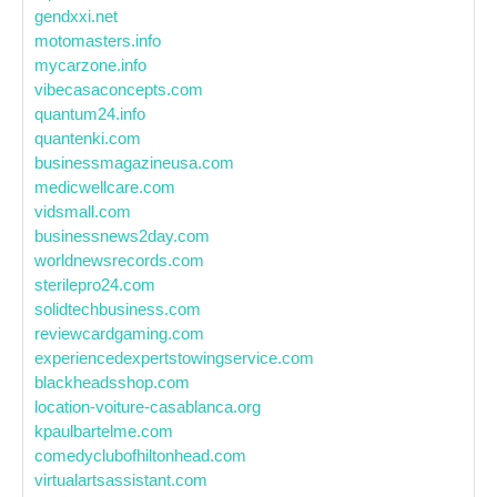
gendxxi.net
motomasters.info
mycarzone.info
vibecasaconcepts.com
quantum24.info
quantenki.com
businessmagazineusa.com
medicwellcare.com
vidsmall.com
businessnews2day.com
worldnewsrecords.com
sterilepro24.com
solidtechbusiness.com
reviewcardgaming.com
experiencedexpertstowingservice.com
blackheadsshop.com
location-voiture-casablanca.org
kpaulbartelme.com
comedyclubofhiltonhead.com
virtualartsassistant.com