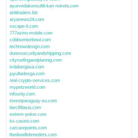
ayurvedakonsultti-kari-nokela.com
antitraders.biz
aryanews24.com
xscape-it.com
777azino-mobile.com
cobbseniorbowl.com
technowdesign.com
durexsecurityandshipping.com
cityroofingandplannig.com
ivdabergasa.com
juyultadesga.com
real-crypto-services.com
mypetzworld.com
infounty.com
investparaguay-eu.com
bwc88asia.com
extrem-poker.com
ks-casino.com
carcarepoints.com
thedoodlebreeders.com