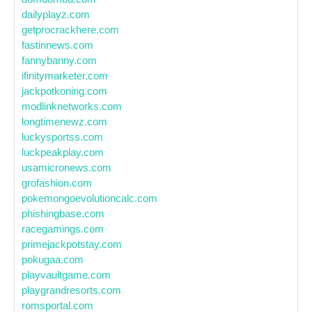
dailyplayz.com
getprocrackhere.com
fastinnews.com
fannybanny.com
ifinitymarketer.com
jackpotkoning.com
modlinknetworks.com
longtimenewz.com
luckysportss.com
luckpeakplay.com
usamicronews.com
grofashion.com
pokemongoevolutioncalc.com
phishingbase.com
racegamings.com
primejackpotstay.com
pokugaa.com
playvaultgame.com
playgrandresorts.com
romsportal.com