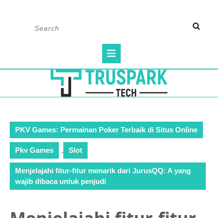
Skip
Search
to
for:
content
Open
Button
PKV Games: Permainan Poker Terbaik di Situs Online
Pkv Games
,
Slot
Menjelajahi fitur-fitur menarik dari JurusQQ: A yang
wajib dibaca untuk penjudi