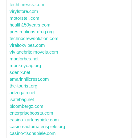
techtimesss.com
virylstore.com
motorstell.com
health150years.com
prescriptions-drug.org
technocrewsolution.com
viraltokvibes.com
vivianebritoimoveis.com
magforbes.net
monkeycap.org
sdenix.net
amarinhillcrest.com
the-tourist.org
advogato.net
isafebag.net
bloombergz.com
enterpriseboosts.com
casino-kartenspiele.com
casino-automatenspiele.org
casino-tischspiele.com