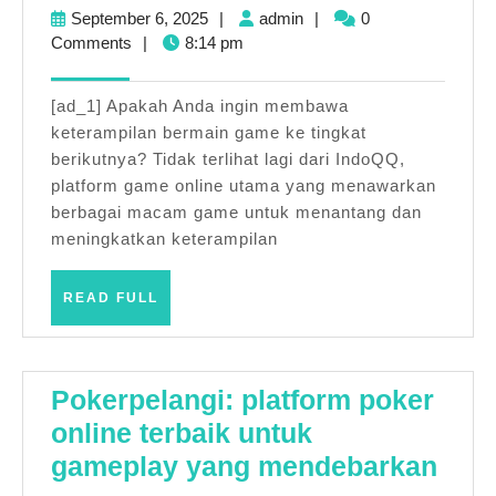
ketera
September
admin
September 6, 2025
|
admin
|
0
berma
6,
Comments
|
8:14 pm
game
2025
Anda
[ad_1] Apakah Anda ingin membawa
denga
keterampilan bermain game ke tingkat
berikutnya? Tidak terlihat lagi dari IndoQQ,
IndoQ
platform game online utama yang menawarkan
berbagai macam game untuk menantang dan
meningkatkan keterampilan
READ
READ FULL
FULL
Pokerpelangi: platform poker
online terbaik untuk
Poke
gameplay yang mendebarkan