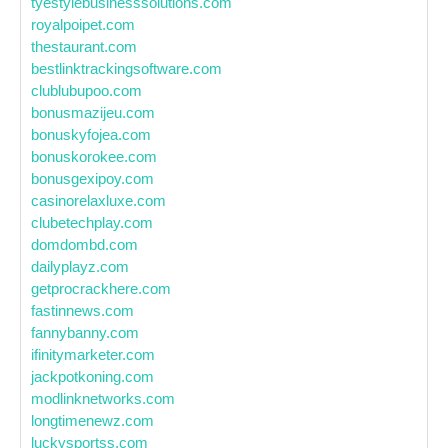
tyestylebusinesssolutions.com
royalpoipet.com
thestaurant.com
bestlinktrackingsoftware.com
clublubupoo.com
bonusmazijeu.com
bonuskyfojea.com
bonuskorokee.com
bonusgexipoy.com
casinorelaxluxe.com
clubetechplay.com
domdombd.com
dailyplayz.com
getprocrackhere.com
fastinnews.com
fannybanny.com
ifinitymarketer.com
jackpotkoning.com
modlinknetworks.com
longtimenewz.com
luckysportss.com