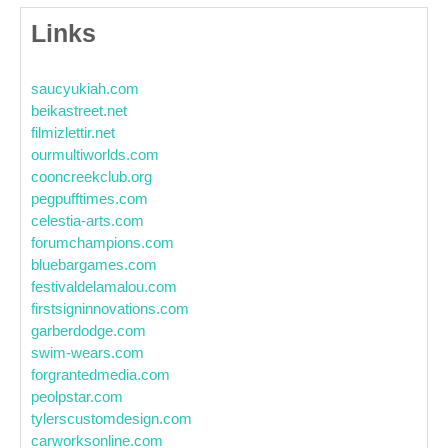
Links
saucyukiah.com
beikastreet.net
filmizlettir.net
ourmultiworlds.com
cooncreekclub.org
pegpufftimes.com
celestia-arts.com
forumchampions.com
bluebargames.com
festivaldelamalou.com
firstsigninnovations.com
garberdodge.com
swim-wears.com
forgrantedmedia.com
peolpstar.com
tylerscustomdesign.com
carworksonline.com