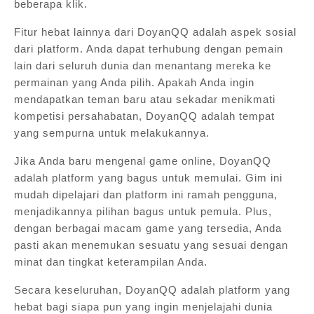
beberapa klik.
Fitur hebat lainnya dari DoyanQQ adalah aspek sosial
dari platform. Anda dapat terhubung dengan pemain
lain dari seluruh dunia dan menantang mereka ke
permainan yang Anda pilih. Apakah Anda ingin
mendapatkan teman baru atau sekadar menikmati
kompetisi persahabatan, DoyanQQ adalah tempat
yang sempurna untuk melakukannya.
Jika Anda baru mengenal game online, DoyanQQ
adalah platform yang bagus untuk memulai. Gim ini
mudah dipelajari dan platform ini ramah pengguna,
menjadikannya pilihan bagus untuk pemula. Plus,
dengan berbagai macam game yang tersedia, Anda
pasti akan menemukan sesuatu yang sesuai dengan
minat dan tingkat keterampilan Anda.
Secara keseluruhan, DoyanQQ adalah platform yang
hebat bagi siapa pun yang ingin menjelajahi dunia