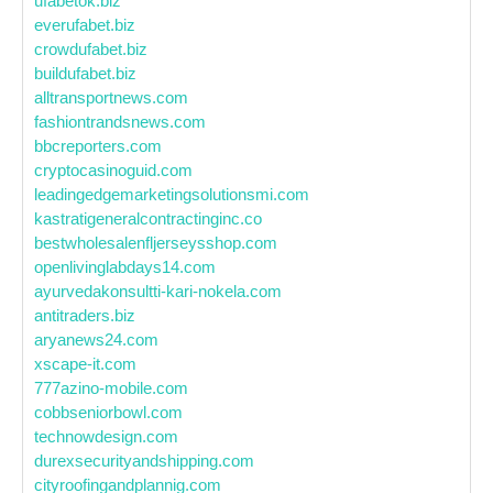
ufabetok.biz
everufabet.biz
crowdufabet.biz
buildufabet.biz
alltransportnews.com
fashiontrandsnews.com
bbcreporters.com
cryptocasinoguid.com
leadingedgemarketingsolutionsmi.com
kastratigeneralcontractinginc.co
bestwholesalenfljerseysshop.com
openlivinglabdays14.com
ayurvedakonsultti-kari-nokela.com
antitraders.biz
aryanews24.com
xscape-it.com
777azino-mobile.com
cobbseniorbowl.com
technowdesign.com
durexsecurityandshipping.com
cityroofingandplannig.com