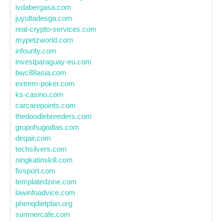
ivdabergasa.com
juyultadesga.com
real-crypto-services.com
mypetzworld.com
infounty.com
investparaguay-eu.com
bwc88asia.com
extrem-poker.com
ks-casino.com
carcarepoints.com
thedoodlebreeders.com
grupohugodias.com
deqair.com
techsilvers.com
ningkatinskill.com
fivsport.com
templatedzine.com
lawinfoadvice.com
phenqdietplan.org
sumnercafe.com