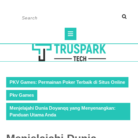
Skip
Search
to
for:
content
Open
Button
PKV Games: Permainan Poker Terbaik di Situs Online
Pkv Games
Menjelajahi Dunia Doyanqq yang Menyenangkan:
Panduan Utama Anda