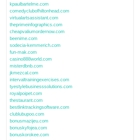
kpaulbartelme.com
comedyclubofhiltonhead.com
virtualartsassistant.com
theprimeinfographics.com
cheapvaliumordernow.com
beenime.com
sodecia-kemmerich.com
fun-mak.com
casino888world.com
misterdbnb.com
jkmezcal.com
intervaltrainingexercises.com
tyestylebusinesssolutions.com
royalpoipet.com
thestaurant.com
bestlinktrackingsoftware.com
clublubupoo.com
bonusmazijeu.com
bonuskyfojea.com
bonuskorokee.com