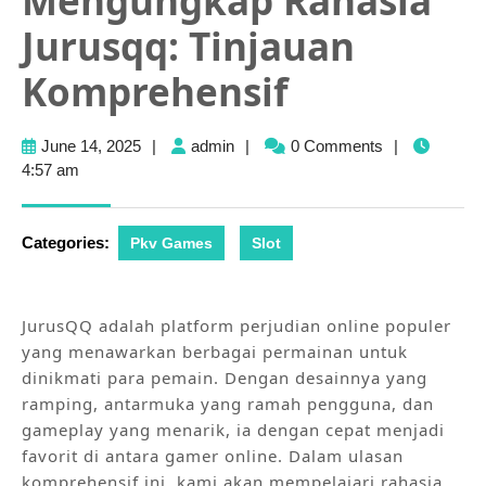
Mengungkap Rahasia
Jurusqq: Tinjauan
Komprehensif
June
admin
June 14, 2025
|
admin
|
0 Comments
|
14,
4:57 am
2025
Categories:
Pkv Games
Slot
JurusQQ adalah platform perjudian online populer
yang menawarkan berbagai permainan untuk
dinikmati para pemain. Dengan desainnya yang
ramping, antarmuka yang ramah pengguna, dan
gameplay yang menarik, ia dengan cepat menjadi
favorit di antara gamer online. Dalam ulasan
komprehensif ini, kami akan mempelajari rahasia