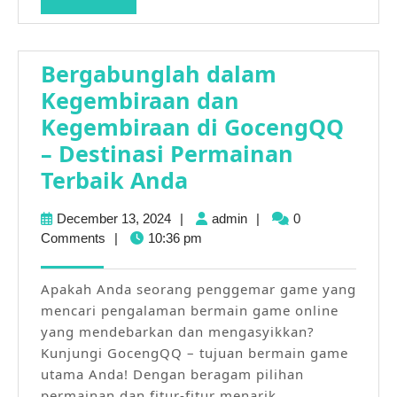
FULL
Bergabunglah dalam
Kegembiraan dan
Kegembiraan di GocengQQ
– Destinasi Permainan
Bergabunglah
Terbaik Anda
dalam
December
admin
December 13, 2024
|
admin
|
0
Kegembiraan
13,
Comments
|
10:36 pm
dan
2024
Kegembiraan
Apakah Anda seorang penggemar game yang
di
mencari pengalaman bermain game online
yang mendebarkan dan mengasyikkan?
GocengQQ
Kunjungi GocengQQ – tujuan bermain game
–
utama Anda! Dengan beragam pilihan
Destinasi
permainan dan fitur-fitur menarik,