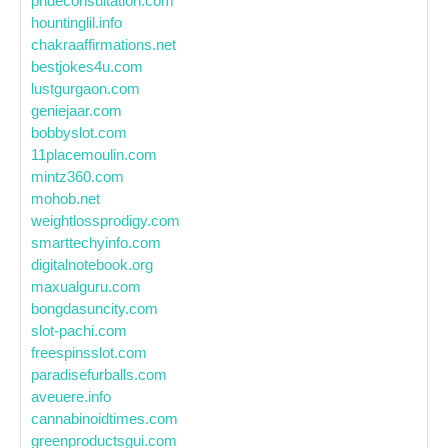
prideconsultation.com
hountinglil.info
chakraaffirmations.net
bestjokes4u.com
lustgurgaon.com
geniejaar.com
bobbyslot.com
11placemoulin.com
mintz360.com
mohob.net
weightlossprodigy.com
smarttechyinfo.com
digitalnotebook.org
maxualguru.com
bongdasuncity.com
slot-pachi.com
freespinsslot.com
paradisefurballs.com
aveuere.info
cannabinoidtimes.com
greenproductsgui.com