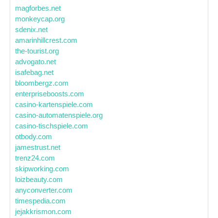
magforbes.net
monkeycap.org
sdenix.net
amarinhillcrest.com
the-tourist.org
advogato.net
isafebag.net
bloombergz.com
enterpriseboosts.com
casino-kartenspiele.com
casino-automatenspiele.org
casino-tischspiele.com
otbody.com
jamestrust.net
trenz24.com
skipworking.com
loizbeauty.com
anyconverter.com
timespedia.com
jejakkrismon.com