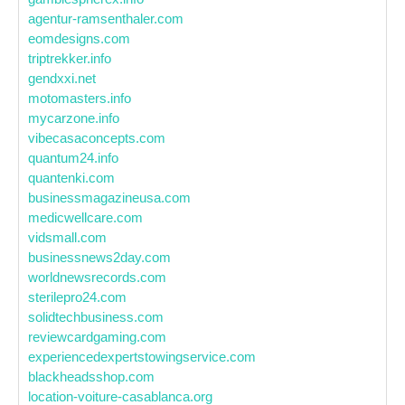
agentur-ramsenthaler.com
eomdesigns.com
triptrekker.info
gendxxi.net
motomasters.info
mycarzone.info
vibecasaconcepts.com
quantum24.info
quantenki.com
businessmagazineusa.com
medicwellcare.com
vidsmall.com
businessnews2day.com
worldnewsrecords.com
sterilepro24.com
solidtechbusiness.com
reviewcardgaming.com
experiencedexpertstowingservice.com
blackheadsshop.com
location-voiture-casablanca.org