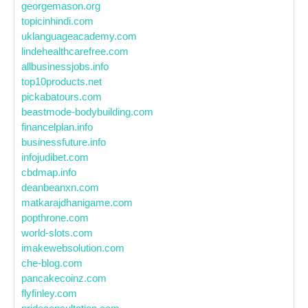
georgemason.org
topicinhindi.com
uklanguageacademy.com
lindehealthcarefree.com
allbusinessjobs.info
top10products.net
pickabatours.com
beastmode-bodybuilding.com
financelplan.info
businessfuture.info
infojudibet.com
cbdmap.info
deanbeanxn.com
matkarajdhanigame.com
popthrone.com
world-slots.com
imakewebsolution.com
che-blog.com
pancakecoinz.com
flyfinley.com