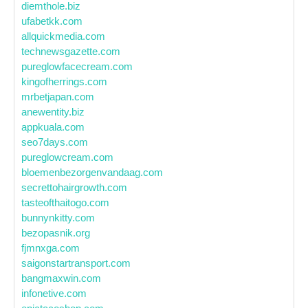
diemthole.biz
ufabetkk.com
allquickmedia.com
technewsgazette.com
pureglowfacecream.com
kingofherrings.com
mrbetjapan.com
anewentity.biz
appkuala.com
seo7days.com
pureglowcream.com
bloemenbezorgenvandaag.com
secrettohairgrowth.com
tasteofthaitogo.com
bunnynkitty.com
bezopasnik.org
fjmnxga.com
saigonstartransport.com
bangmaxwin.com
infonetive.com