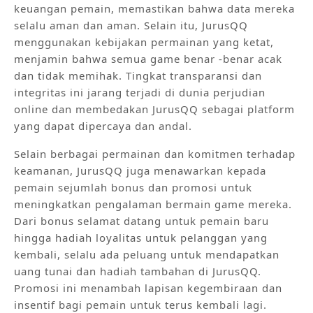
keuangan pemain, memastikan bahwa data mereka
selalu aman dan aman. Selain itu, JurusQQ
menggunakan kebijakan permainan yang ketat,
menjamin bahwa semua game benar -benar acak
dan tidak memihak. Tingkat transparansi dan
integritas ini jarang terjadi di dunia perjudian
online dan membedakan JurusQQ sebagai platform
yang dapat dipercaya dan andal.
Selain berbagai permainan dan komitmen terhadap
keamanan, JurusQQ juga menawarkan kepada
pemain sejumlah bonus dan promosi untuk
meningkatkan pengalaman bermain game mereka.
Dari bonus selamat datang untuk pemain baru
hingga hadiah loyalitas untuk pelanggan yang
kembali, selalu ada peluang untuk mendapatkan
uang tunai dan hadiah tambahan di JurusQQ.
Promosi ini menambah lapisan kegembiraan dan
insentif bagi pemain untuk terus kembali lagi.