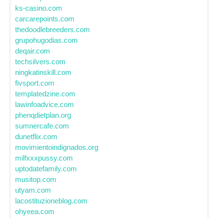
ks-casino.com
carcarepoints.com
thedoodlebreeders.com
grupohugodias.com
deqair.com
techsilvers.com
ningkatinskill.com
fivsport.com
templatedzine.com
lawinfoadvice.com
phenqdietplan.org
sumnercafe.com
dunetflix.com
movimientoindignados.org
milfxxxpussy.com
uptodatefamily.com
musitop.com
utyam.com
lacostituzioneblog.com
ohyeea.com