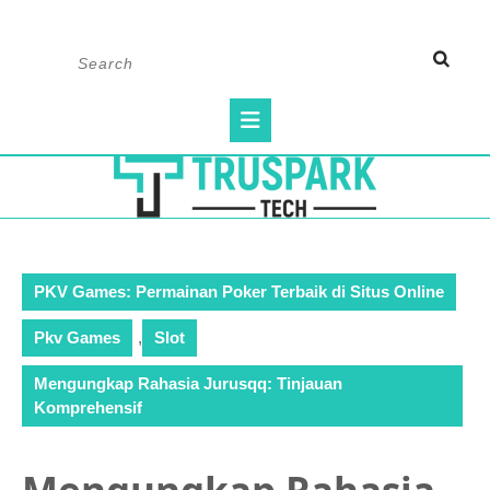
Skip
Search
to
for:
content
Open
Button
PKV Games: Permainan Poker Terbaik di Situs Online
Pkv Games
,
Slot
Mengungkap Rahasia Jurusqq: Tinjauan
Komprehensif