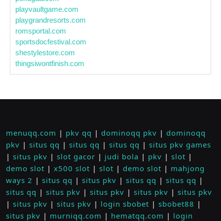
playvaultgame.com
playgrandresorts.com
romsportal.com
sportsdocfestival.com
shestylestore.com
thingsiwontfinish.com
menuqq.com
|
pkv qq
|
dominoqq pkv
|
dominoqq
pkv
|
situs qq
|
situs qq
|
situs qq
|
situs pkv games
|
situs pkv
|
slot gacor
|
judi bola
|
pkv
|
slot
|
demo slot
|
x500 slot
|
slot
|
demo slot
|
mahjong
ways 2
|
situs qq
|
situs pkv
|
situs qq
|
situs qq
|
situs qq
|
situs pkv
|
situs pkv
|
situs pkv
|
situs pkv
|
situs pkv
|
situs pkv
|
login sbobet
|
sbobet88
|
situs pkv
|
murniqq.com
|
hematqq.com
|
login