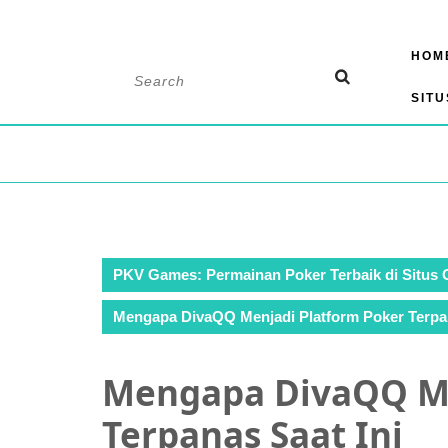
Skip
HOM
to
Search
content
for:
SITU
PKV Games: Permainan Poker Terbaik di Situs 
Mengapa DivaQQ Menjadi Platform Poker Terpan
Mengapa DivaQQ Me
Terpanas Saat Ini