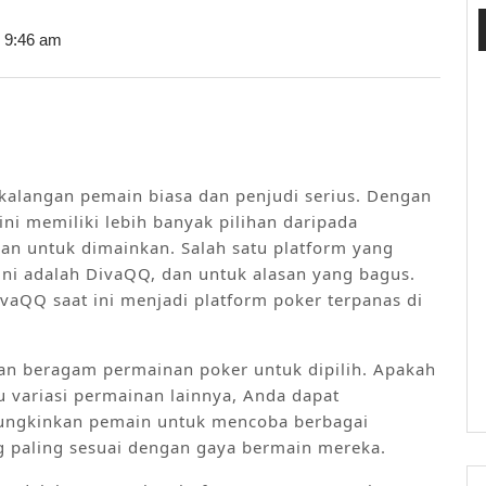
9:46 am
 kalangan pemain biasa dan penjudi serius. Dengan
ni memiliki lebih banyak pilihan daripada
 untuk dimainkan. Salah satu platform yang
ini adalah DivaQQ, dan untuk alasan yang bagus.
vaQQ saat ini menjadi platform poker terpanas di
n beragam permainan poker untuk dipilih. Apakah
 variasi permainan lainnya, Anda dapat
ungkinkan pemain untuk mencoba berbagai
paling sesuai dengan gaya bermain mereka.