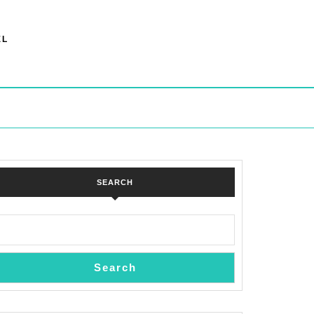
EL
SEARCH
Search