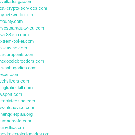
juyultadesga.com
eal-crypto-services.com
mypetzworld.com
nfounty.com
investparaguay-eu.com
bwc88asia.com
extrem-poker.com
ks-casino.com
carcarepoints.com
thedoodlebreeders.com
grupohugodias.com
deqair.com
echsilvers.com
ingkatinskill.com
ivsport.com
templatedzine.com
lawinfoadvice.com
henqdietplan.org
sumnercafe.com
unetflix.com
movimientoindignados.org