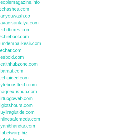
peoplemagazine.info
techashes.com
canyouwash.co
havadisantalya.com
techdtimes.com
techieboot.com
gundembalikesir.com
techar.com
yesbold.com
healthhubzone.com
ebaraat.com
techjuiced.com
byteboosttech.com
magnexushub.com
virtuogoweb.com
iglotshours.com
uyliraglutide.com
onlinesafemeds.com
gyanibhandar.com
fabetwarp.biz
fabetclip.biz