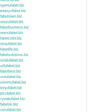
xpertufabet.biz
glah
antasyufabet.biz
fabetsiam.biz
wissufabet.biz
fabetbusiness.biz
reenufabet.biz
fabetcolor.biz
xtraufabet.biz
:
fabetlife.biz
fabetsolutions.biz
ocialufabet.biz
urfufabet.biz
fabetbest.biz
ureufabet.biz
ustomufabet.biz
toryufabet.biz
picufabet.biz
n
rystalufabet.biz
fabetok.biz
verufabet.biz