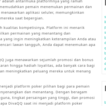
r adalah antarmuka platformnya yang ramah
i, memudahkan pemain menemukan permainan dan
Q menawarkan aplikasi seluler, memungkinkan
s
mereka saat bepergian.
l
h kualitas kompetisinya. Platform ini menarik
s
silkan permainan yang menantang dan
 yang ingin meningkatkan keterampilan Anda atau
mencari lawan tangguh, Anda dapat menemukan apa
vaQQ juga menawarkan sejumlah promosi dan bonus
ran hingga hadiah loyalitas, ada banyak cara bagi
dan meningkatkan peluang mereka untuk menang
enjadi platform poker pilihan bagi para pemain
enyenangkan dan menantang. Dengan beragam
una, tingkat persaingan yang tinggi, dan promosi
pa DivaQQ saat ini menjadi platform poker