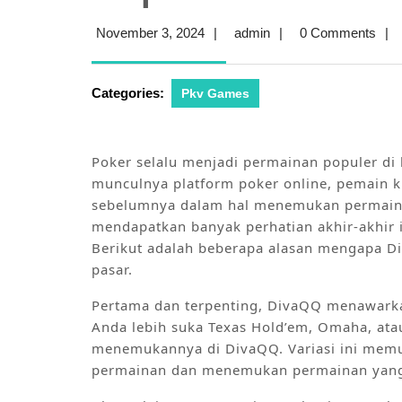
November
admin
November 3, 2024
|
admin
|
0 Comments
|
3,
2024
Categories:
Pkv Games
Poker selalu menjadi permainan populer di
munculnya platform poker online, pemain ki
sebelumnya dalam hal menemukan permainan
mendapatkan banyak perhatian akhir-akhir 
Berikut adalah beberapa alasan mengapa Di
pasar.
Pertama dan terpenting, DivaQQ menawarka
Anda lebih suka Texas Hold’em, Omaha, atau
menemukannya di DivaQQ. Variasi ini mem
permainan dan menemukan permainan yang 