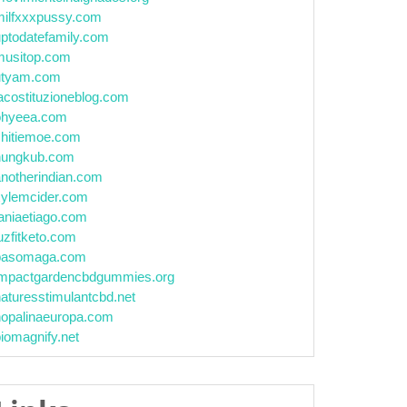
milfxxxpussy.com
uptodatefamily.com
musitop.com
utyam.com
acostituzioneblog.com
ohyeea.com
zhitiemoe.com
nungkub.com
anotherindian.com
xylemcider.com
aniaetiago.com
uzfitketo.com
pasomaga.com
impactgardencbdgummies.org
aturesstimulantcbd.net
nopalinaeuropa.com
iomagnify.net