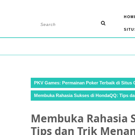
Skip
HOM
to
Search
content
for:
SITU
PKV Games: Permainan Poker Terbaik di Situs 
Membuka Rahasia Sukses di HondaQQ: Tips da
Membuka Rahasia S
Tips dan Trik Mena