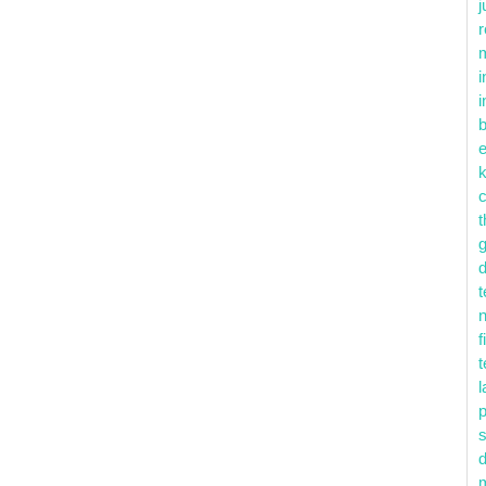
r
i
t
n
f
p
d