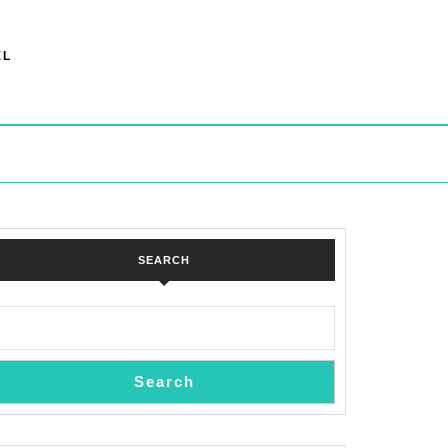
EL
SEARCH
Search