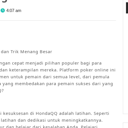
4:07 am
 dan Trik Menang Besar
gan cepat menjadi pilihan populer bagi para
an keterampilan mereka. Platform poker online ini
en untuk pemain dari semua level, dari pemula
pa yang membedakan para pemain sukses dari yang
Q?
i kesuksesan di HondaQQ adalah latihan. Seperti
latihan dan dedikasi untuk meningkatkannya.
r dan belajar dari kesalahan Anda. Pelajari