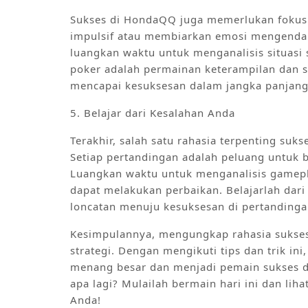
Sukses di HondaQQ juga memerlukan fokus
impulsif atau membiarkan emosi mengendal
luangkan waktu untuk menganalisis situasi
poker adalah permainan keterampilan dan s
mencapai kesuksesan dalam jangka panjang
5. Belajar dari Kesalahan Anda
Terakhir, salah satu rahasia terpenting suk
Setiap pertandingan adalah peluang untuk
Luangkan waktu untuk menganalisis gamepl
dapat melakukan perbaikan. Belajarlah dari
loncatan menuju kesuksesan di pertanding
Kesimpulannya, mengungkap rahasia sukses
strategi. Dengan mengikuti tips dan trik i
menang besar dan menjadi pemain sukses di 
apa lagi? Mulailah bermain hari ini dan l
Anda!