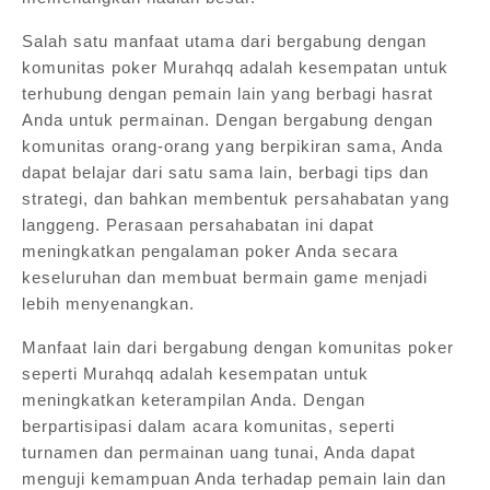
Salah satu manfaat utama dari bergabung dengan
komunitas poker Murahqq adalah kesempatan untuk
terhubung dengan pemain lain yang berbagi hasrat
Anda untuk permainan. Dengan bergabung dengan
komunitas orang-orang yang berpikiran sama, Anda
dapat belajar dari satu sama lain, berbagi tips dan
strategi, dan bahkan membentuk persahabatan yang
langgeng. Perasaan persahabatan ini dapat
meningkatkan pengalaman poker Anda secara
keseluruhan dan membuat bermain game menjadi
lebih menyenangkan.
Manfaat lain dari bergabung dengan komunitas poker
seperti Murahqq adalah kesempatan untuk
meningkatkan keterampilan Anda. Dengan
berpartisipasi dalam acara komunitas, seperti
turnamen dan permainan uang tunai, Anda dapat
menguji kemampuan Anda terhadap pemain lain dan