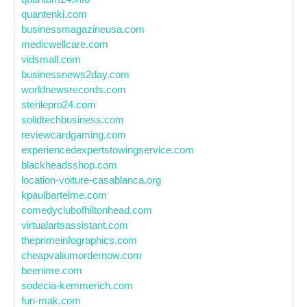
quantenki.com
businessmagazineusa.com
medicwellcare.com
vidsmall.com
businessnews2day.com
worldnewsrecords.com
sterilepro24.com
solidtechbusiness.com
reviewcardgaming.com
experiencedexpertstowingservice.com
blackheadsshop.com
location-voiture-casablanca.org
kpaulbartelme.com
comedyclubofhiltonhead.com
virtualartsassistant.com
theprimeinfographics.com
cheapvaliumordernow.com
beenime.com
sodecia-kemmerich.com
fun-mak.com