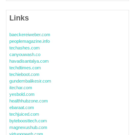
Links
baeckereiweber.com
peoplemagazine.info
techashes.com
canyouwash.co
havadisantalya.com
techdtimes.com
techieboot.com
gundembalikesir.com
itechar.com
yesbold.com
healthhubzone.com
ebaraat.com
techjuiced.com
byteboosttech.com
magnexushub.com
virtuogoweb.com