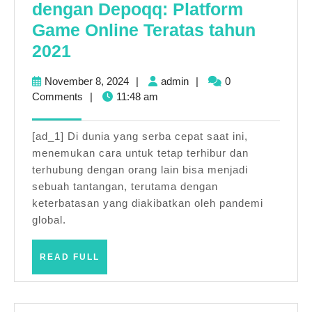
dengan Depoqq: Platform
Game Online Teratas tahun
Tetap
2021
Terhibur
November
admin
November 8, 2024
|
admin
|
0
dan
8,
Comments
|
11:48 am
Terhubung
2024
dengan
[ad_1] Di dunia yang serba cepat saat ini,
Depoqq:
menemukan cara untuk tetap terhibur dan
terhubung dengan orang lain bisa menjadi
Platform
sebuah tantangan, terutama dengan
Game
keterbatasan yang diakibatkan oleh pandemi
Online
global.
Teratas
tahun
READ
READ FULL
FULL
2021