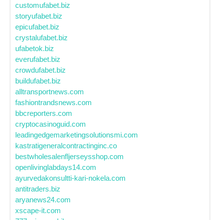
customufabet.biz
storyufabet.biz
epicufabet.biz
crystalufabet.biz
ufabetok.biz
everufabet.biz
crowdufabet.biz
buildufabet.biz
alltransportnews.com
fashiontrandsnews.com
bbcreporters.com
cryptocasinoguid.com
leadingedgemarketingsolutionsmi.com
kastratigeneralcontractinginc.co
bestwholesalenfljerseysshop.com
openlivinglabdays14.com
ayurvedakonsultti-kari-nokela.com
antitraders.biz
aryanews24.com
xscape-it.com