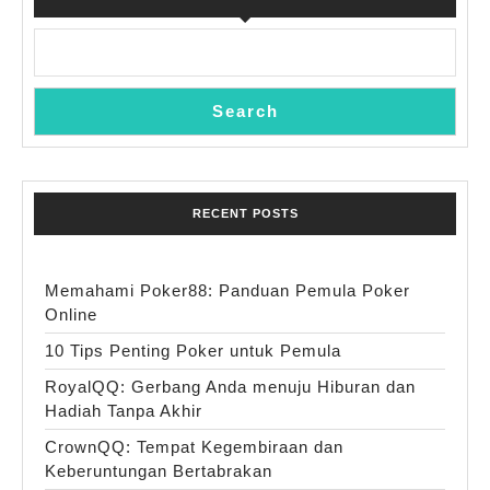
Search
RECENT POSTS
Memahami Poker88: Panduan Pemula Poker
Online
10 Tips Penting Poker untuk Pemula
RoyalQQ: Gerbang Anda menuju Hiburan dan
Hadiah Tanpa Akhir
CrownQQ: Tempat Kegembiraan dan
Keberuntungan Bertabrakan