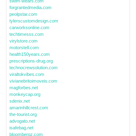
swim-wears.com
forgrantedmedia.com
peolpstar.com
tylerscustomdesign.com
carworksonline.com
techtimesss.com
virylstore.com
motorstell.com
health150years.com
prescriptions-drug.org
technocrewsolution.com
viraltokvibes.com
vivianebritoimoveis.com
magforbes.net
monkeycap.org
sdenix.net
amarinhillcrest.com
the-tourist.org
advogato.net
isafebag.net
bloombergz.com