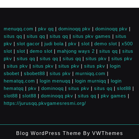
menuqq.com
|
pkv qq
|
dominoqq pkv
|
dominoqq pkv
|
situs qq
|
situs qq
|
situs qq
|
situs pkv games
|
situs
pkv
|
slot gacor
|
judi bola
|
pkv
|
slot
|
demo slot
|
x500
slot
|
slot
|
demo slot
|
mahjong ways 2
|
situs qq
|
situs
pkv
|
situs qq
|
situs qq
|
situs qq
|
situs pkv
|
situs pkv
|
situs pkv
|
situs pkv
|
situs pkv
|
situs pkv
|
login
sbobet
|
sbobet88
|
situs pkv
|
murniqq.com
|
hematqq.com
|
login menuqq
|
login murniqq
|
login
hematqq
|
pkv
|
dominoqq
|
situs pkv
|
situs qq
|
slot88
|
slot88
|
slot88
|
dominoqq pkv
|
situs qq
|
pkv games
|
https://jurusqq.pkvgamesresmi.org/
Blog WordPress Theme
By VWThemes