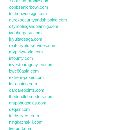
777azino-mobile.com
cobbseniorbowl.com
technowdesign.com
durexsecurityandshipping.com
cityroofingandplannig.com
ivdabergasa.com
juyultadesga.com
real-crypto-services.com
mypetzworld.com
infounty.com
investparaguay-eu.com
bwc88asia.com
extrem-poker.com
ks-casino.com
carcarepoints.com
thedoodlebreeders.com
grupohugodias.com
deqair.com
techsilvers.com
ningkatinskill.com
fivsport.com