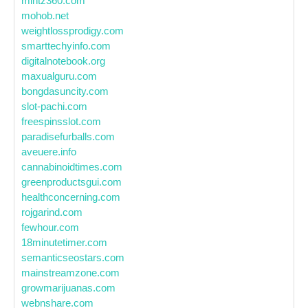
mintz360.com
mohob.net
weightlossprodigy.com
smarttechyinfo.com
digitalnotebook.org
maxualguru.com
bongdasuncity.com
slot-pachi.com
freespinsslot.com
paradisefurballs.com
aveuere.info
cannabinoidtimes.com
greenproductsgui.com
healthconcerning.com
rojgarind.com
fewhour.com
18minutetimer.com
semanticseostars.com
mainstreamzone.com
growmarijuanas.com
webnshare.com