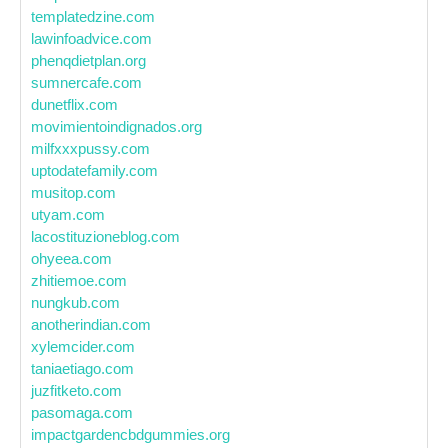
templatedzine.com
lawinfoadvice.com
phenqdietplan.org
sumnercafe.com
dunetflix.com
movimientoindignados.org
milfxxxpussy.com
uptodatefamily.com
musitop.com
utyam.com
lacostituzioneblog.com
ohyeea.com
zhitiemoe.com
nungkub.com
anotherindian.com
xylemcider.com
taniaetiago.com
juzfitketo.com
pasomaga.com
impactgardencbdgummies.org