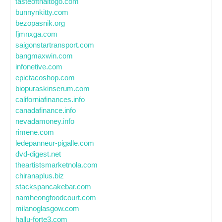
tasteofthaitogo.com
bunnynkitty.com
bezopasnik.org
fjmnxga.com
saigonstartransport.com
bangmaxwin.com
infonetive.com
epictacoshop.com
biopuraskinserum.com
californiafinances.info
canadafinance.info
nevadamoney.info
rimene.com
ledepanneur-pigalle.com
dvd-digest.net
theartistsmarketnola.com
chiranaplus.biz
stackspancakebar.com
namheongfoodcourt.com
milanoglasgow.com
hallu-forte3.com