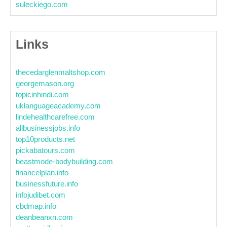
suleckiego.com
Links
thecedarglenmaltshop.com
georgemason.org
topicinhindi.com
uklanguageacademy.com
lindehealthcarefree.com
allbusinessjobs.info
top10products.net
pickabatours.com
beastmode-bodybuilding.com
financelplan.info
businessfuture.info
infojudibet.com
cbdmap.info
deanbeanxn.com