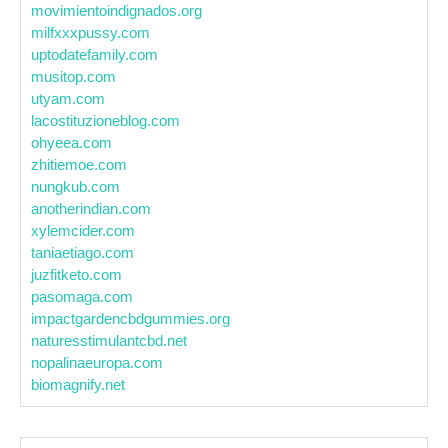
movimientoindignados.org
milfxxxpussy.com
uptodatefamily.com
musitop.com
utyam.com
lacostituzioneblog.com
ohyeea.com
zhitiemoe.com
nungkub.com
anotherindian.com
xylemcider.com
taniaetiago.com
juzfitketo.com
pasomaga.com
impactgardencbdgummies.org
naturesstimulantcbd.net
nopalinaeuropa.com
biomagnify.net