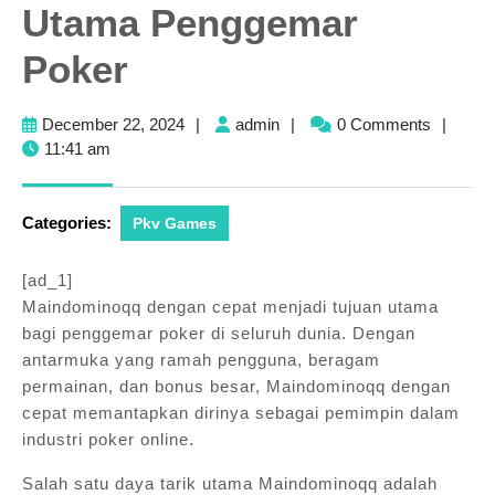
Utama Penggemar
Poker
December
admin
December 22, 2024
|
admin
|
0 Comments
|
22,
11:41 am
2024
Categories:
Pkv Games
[ad_1]
Maindominoqq dengan cepat menjadi tujuan utama
bagi penggemar poker di seluruh dunia. Dengan
antarmuka yang ramah pengguna, beragam
permainan, dan bonus besar, Maindominoqq dengan
cepat memantapkan dirinya sebagai pemimpin dalam
industri poker online.
Salah satu daya tarik utama Maindominoqq adalah