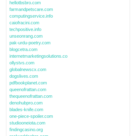
hellotbsbro.com
farmandpetscare.com
computingservice.info
caiofracini.com
techpositive.info
unseonrang.com
pak-urdu-poetry.com
blogcetra.com
internetmarketingsolutions.co
ollystvs.com
globalnewscx.com
dogslives.com
pdfbookplanet.com
queenofrattan.com
thequeenofrattan.com
denohubpro.com
blades-knife.com
one-piece-spoiler.com
studiooneiota.com
findingcasino.org