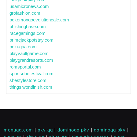
usamicronews.com
grofashion.com
pokemongoevolutioncalc.com
phishingbase.com
racegamings.com
primejackpotstay.com
pokugaa.com
playvaultgame.com
playgrandresorts.com
romsportal.com
sportsdocfestival.com
shestylestore.com
thingsiwontfinish.com
menuqq.com
|
pkv qq
|
dominoqq pkv
|
dominoqq pkv
|