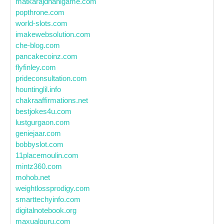
matkarajdhanigame.com
popthrone.com
world-slots.com
imakewebsolution.com
che-blog.com
pancakecoinz.com
flyfinley.com
prideconsultation.com
hountinglil.info
chakraaffirmations.net
bestjokes4u.com
lustgurgaon.com
geniejaar.com
bobbyslot.com
11placemoulin.com
mintz360.com
mohob.net
weightlossprodigy.com
smarttechyinfo.com
digitalnotebook.org
maxualguru.com