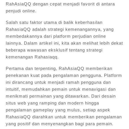
RahAsiaQQ dengan cepat menjadi favorit di antara
penjudi online.
Salah satu faktor utama di balik keberhasilan
RahasiaQQ adalah strategi kemenangannya, yang
membedakannya dari platform perjudian online
lainnya. Dalam artikel ini, kita akan melihat lebih dekat
beberapa wawasan eksklusif tentang strategi
kemenangan Rahasiaqq.
Pertama dan terpenting, RahAsiaQQ memberikan
penekanan kuat pada pengalaman pengguna. Platform
ini dirancang untuk menjadi ramah pengguna dan
intuitif, memudahkan pemain untuk menavigasi dan
menikmati permainan yang ditawarkan. Dari desain
situs web yang ramping dan modern hingga
pengalaman gameplay yang mulus, setiap aspek
RahasiaQQ diarahkan untuk memberikan pengalaman
yang positif dan menyenangkan bagi para pemain.