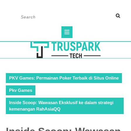
Skip
Search
to
for:
content
Open
Button
PKV Games: Permainan Poker Terbaik di Situs Online
Pkv Games
Inside Scoop: Wawasan Eksklusif ke dalam strategi
kemenangan RahAsiaQQ