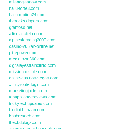
milanoglasgow.com
hallu-forte3.com
hallu-motion24.com
therockskippers.com
granfoss.net
allindiacafela.com
alpineskiracing2007.com
casino-vulkan-online.net
pitrepower.com
mediatown360.com
digitaleyestrainclinic.com
missionposible.com
online-casinos-vegas.com
xfinityrouterlogin.com
marketingjacks.com
topappliancereviews.com
trickytechupdates.com
hindiabhimaan.com
khabresach.com
thecbdblogs.com
autoresearchchemicals.com