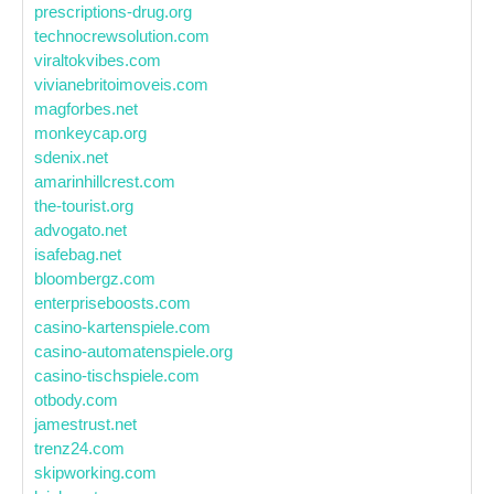
prescriptions-drug.org
technocrewsolution.com
viraltokvibes.com
vivianebritoimoveis.com
magforbes.net
monkeycap.org
sdenix.net
amarinhillcrest.com
the-tourist.org
advogato.net
isafebag.net
bloombergz.com
enterpriseboosts.com
casino-kartenspiele.com
casino-automatenspiele.org
casino-tischspiele.com
otbody.com
jamestrust.net
trenz24.com
skipworking.com