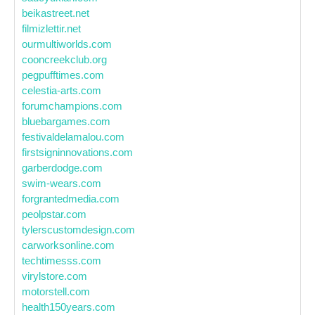
beikastreet.net
filmizlettir.net
ourmultiworlds.com
cooncreekclub.org
pegpufftimes.com
celestia-arts.com
forumchampions.com
bluebargames.com
festivaldelamalou.com
firstsigninnovations.com
garberdodge.com
swim-wears.com
forgrantedmedia.com
peolpstar.com
tylerscustomdesign.com
carworksonline.com
techtimesss.com
virylstore.com
motorstell.com
health150years.com