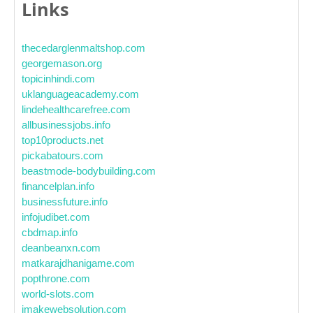
Links
thecedarglenmaltshop.com
georgemason.org
topicinhindi.com
uklanguageacademy.com
lindehealthcarefree.com
allbusinessjobs.info
top10products.net
pickabatours.com
beastmode-bodybuilding.com
financelplan.info
businessfuture.info
infojudibet.com
cbdmap.info
deanbeanxn.com
matkarajdhanigame.com
popthrone.com
world-slots.com
imakewebsolution.com