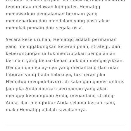
teman atau melawan komputer, Hematqq
menawarkan pengalaman bermain yang
mendebarkan dan mendalam yang pasti akan
memikat pemain dari segala usia.
Secara keseluruhan, Hematqq adalah permainan
yang menggabungkan keterampilan, strategi, dan
keberuntungan untuk menciptakan pengalaman
bermain yang benar-benar unik dan mengasyikkan.
Dengan gameplay-nya yang menantang dan nilai
hiburan yang tiada habisnya, tak heran jika
Hematqq menjadi favorit di kalangan gamer online.
Jadi jika Anda mencari permainan yang akan
menguji kemampuan Anda, menantang strategi
Anda, dan menghibur Anda selama berjam-jam,
maka Hematqq adalah jawabannya.
Post