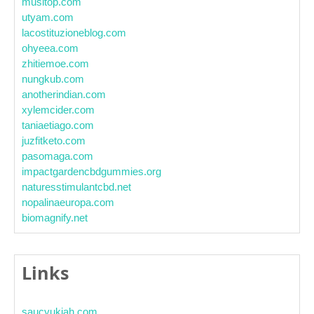
musitop.com
utyam.com
lacostituzioneblog.com
ohyeea.com
zhitiemoe.com
nungkub.com
anotherindian.com
xylemcider.com
taniaetiago.com
juzfitketo.com
pasomaga.com
impactgardencbdgummies.org
naturesstimulantcbd.net
nopalinaeuropa.com
biomagnify.net
Links
saucyukiah.com