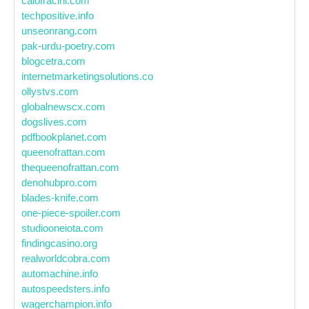
caiofracini.com
techpositive.info
unseonrang.com
pak-urdu-poetry.com
blogcetra.com
internetmarketingsolutions.co
ollystvs.com
globalnewscx.com
dogslives.com
pdfbookplanet.com
queenofrattan.com
thequeenofrattan.com
denohubpro.com
blades-knife.com
one-piece-spoiler.com
studiooneiota.com
findingcasino.org
realworldcobra.com
automachine.info
autospeedsters.info
wagerchampion.info