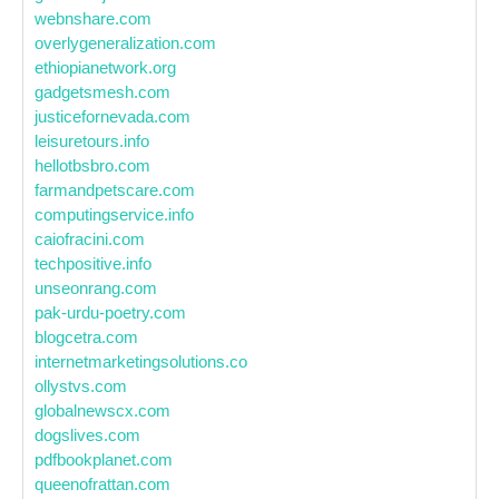
webnshare.com
overlygeneralization.com
ethiopianetwork.org
gadgetsmesh.com
justicefornevada.com
leisuretours.info
hellotbsbro.com
farmandpetscare.com
computingservice.info
caiofracini.com
techpositive.info
unseonrang.com
pak-urdu-poetry.com
blogcetra.com
internetmarketingsolutions.co
ollystvs.com
globalnewscx.com
dogslives.com
pdfbookplanet.com
queenofrattan.com