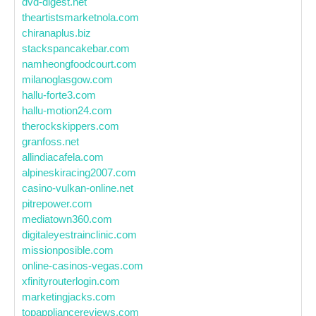
dvd-digest.net
theartistsmarketnola.com
chiranaplus.biz
stackspancakebar.com
namheongfoodcourt.com
milanoglasgow.com
hallu-forte3.com
hallu-motion24.com
therockskippers.com
granfoss.net
allindiacafela.com
alpineskiracing2007.com
casino-vulkan-online.net
pitrepower.com
mediatown360.com
digitaleyestrainclinic.com
missionposible.com
online-casinos-vegas.com
xfinityrouterlogin.com
marketingjacks.com
topappliancereviews.com