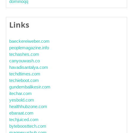
dominoqq
Links
baeckereiweber.com
peoplemagazine.info
techashes.com
canyouwash.co
havadisantalya.com
techdtimes.com
techieboot.com
gundembalikesir.com
itechar.com
yesbold.com
healthhubzone.com
ebaraat.com
techjuiced.com
byteboosttech.com
magnexushub.com