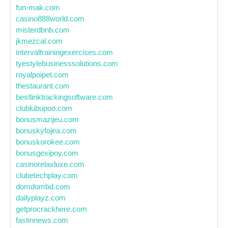
fun-mak.com
casino888world.com
misterdbnb.com
jkmezcal.com
intervaltrainingexercises.com
tyestylebusinesssolutions.com
royalpoipet.com
thestaurant.com
bestlinktrackingsoftware.com
clublubupoo.com
bonusmazijeu.com
bonuskyfojea.com
bonuskorokee.com
bonusgexipoy.com
casinorelaxluxe.com
clubetechplay.com
domdombd.com
dailyplayz.com
getprocrackhere.com
fastinnews.com