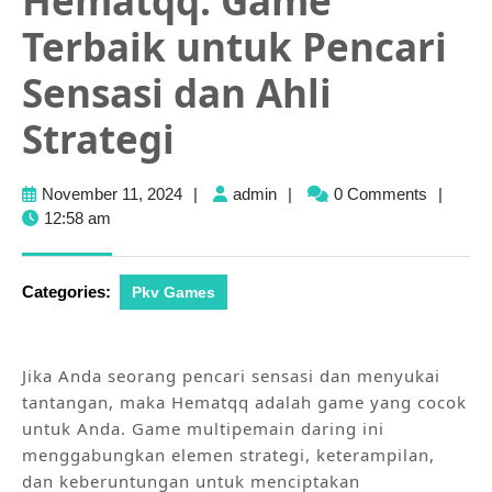
Hematqq: Game
Terbaik untuk Pencari
Sensasi dan Ahli
Strategi
November
admin
November 11, 2024
|
admin
|
0 Comments
|
11,
12:58 am
2024
Categories:
Pkv Games
Jika Anda seorang pencari sensasi dan menyukai
tantangan, maka Hematqq adalah game yang cocok
untuk Anda. Game multipemain daring ini
menggabungkan elemen strategi, keterampilan,
dan keberuntungan untuk menciptakan