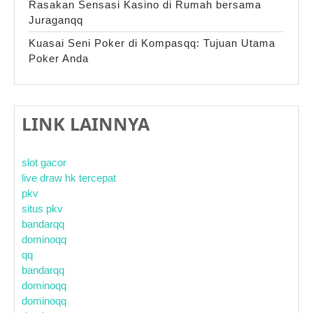
Rasakan Sensasi Kasino di Rumah bersama
Juraganqq
Kuasai Seni Poker di Kompasqq: Tujuan Utama
Poker Anda
LINK LAINNYA
slot gacor
live draw hk tercepat
pkv
situs pkv
bandarqq
dominoqq
qq
bandarqq
dominoqq
dominoqq