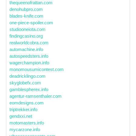
thequeenofrattan.com
denohubpro.com
blades-knife.com
one-piece-spoiler.com
studiooneiota.com
findingcasino.org
realworldcobra.com
automachine.info
autospeedsters.info
wagerchampion.info
monomousumicontest.com
deadricklingo.com
skyglobefx.com
gamblespherex.info
agentur-ramsenthaler.com
eomdesigns.com
triptrekker.info
gendxxi.net
motomasters.info
mycarzone.info