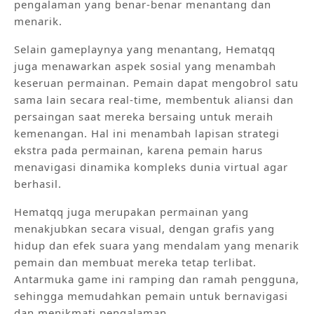
pengalaman yang benar-benar menantang dan
menarik.
Selain gameplaynya yang menantang, Hematqq
juga menawarkan aspek sosial yang menambah
keseruan permainan. Pemain dapat mengobrol satu
sama lain secara real-time, membentuk aliansi dan
persaingan saat mereka bersaing untuk meraih
kemenangan. Hal ini menambah lapisan strategi
ekstra pada permainan, karena pemain harus
menavigasi dinamika kompleks dunia virtual agar
berhasil.
Hematqq juga merupakan permainan yang
menakjubkan secara visual, dengan grafis yang
hidup dan efek suara yang mendalam yang menarik
pemain dan membuat mereka tetap terlibat.
Antarmuka game ini ramping dan ramah pengguna,
sehingga memudahkan pemain untuk bernavigasi
dan menikmati pengalaman.