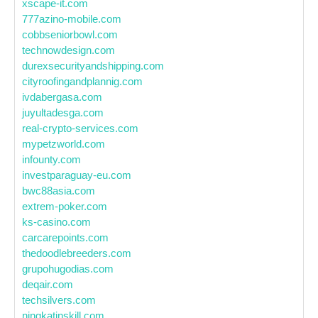
xscape-it.com
777azino-mobile.com
cobbseniorbowl.com
technowdesign.com
durexsecurityandshipping.com
cityroofingandplannig.com
ivdabergasa.com
juyultadesga.com
real-crypto-services.com
mypetzworld.com
infounty.com
investparaguay-eu.com
bwc88asia.com
extrem-poker.com
ks-casino.com
carcarepoints.com
thedoodlebreeders.com
grupohugodias.com
deqair.com
techsilvers.com
ningkatinskill.com