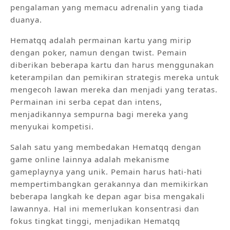
pengalaman yang memacu adrenalin yang tiada
duanya.
Hematqq adalah permainan kartu yang mirip
dengan poker, namun dengan twist. Pemain
diberikan beberapa kartu dan harus menggunakan
keterampilan dan pemikiran strategis mereka untuk
mengecoh lawan mereka dan menjadi yang teratas.
Permainan ini serba cepat dan intens,
menjadikannya sempurna bagi mereka yang
menyukai kompetisi.
Salah satu yang membedakan Hematqq dengan
game online lainnya adalah mekanisme
gameplaynya yang unik. Pemain harus hati-hati
mempertimbangkan gerakannya dan memikirkan
beberapa langkah ke depan agar bisa mengakali
lawannya. Hal ini memerlukan konsentrasi dan
fokus tingkat tinggi, menjadikan Hematqq