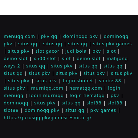
menuqq.com
|
pkv qq
|
dominoqq pkv
|
dominoqq
pkv
|
situs qq
|
situs qq
|
situs qq
|
situs pkv games
|
situs pkv
|
slot gacor
|
judi bola
|
pkv
|
slot
|
demo slot
|
x500 slot
|
slot
|
demo slot
|
mahjong
ways 2
|
situs qq
|
situs pkv
|
situs qq
|
situs qq
|
situs qq
|
situs pkv
|
situs pkv
|
situs pkv
|
situs pkv
|
situs pkv
|
situs pkv
|
login sbobet
|
sbobet88
|
situs pkv
|
murniqq.com
|
hematqq.com
|
login
menuqq
|
login murniqq
|
login hematqq
|
pkv
|
dominoqq
|
situs pkv
|
situs qq
|
slot88
|
slot88
|
slot88
|
dominoqq pkv
|
situs qq
|
pkv games
|
https://jurusqq.pkvgamesresmi.org/