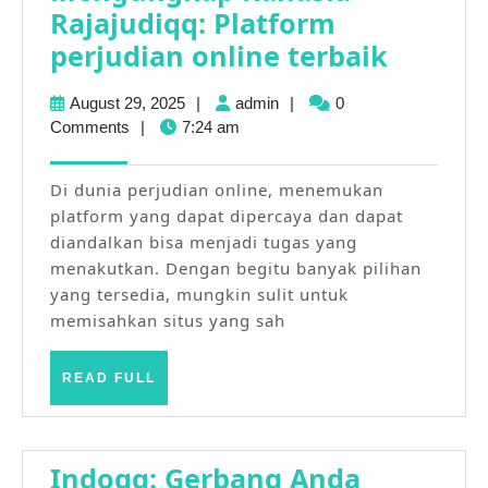
Rajajudiqq: Platform
Mengu
perjudian online terbaik
Rahasi
August
admin
August 29, 2025
|
admin
|
0
Rajajud
29,
Comments
|
7:24 am
Platfo
2025
perjud
Di dunia perjudian online, menemukan
online
platform yang dapat dipercaya dan dapat
diandalkan bisa menjadi tugas yang
terbaik
menakutkan. Dengan begitu banyak pilihan
yang tersedia, mungkin sulit untuk
memisahkan situs yang sah
READ
READ FULL
FULL
Indoqq: Gerbang Anda