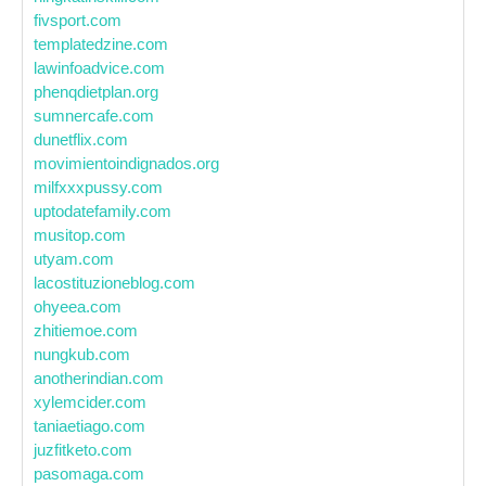
fivsport.com
templatedzine.com
lawinfoadvice.com
phenqdietplan.org
sumnercafe.com
dunetflix.com
movimientoindignados.org
milfxxxpussy.com
uptodatefamily.com
musitop.com
utyam.com
lacostituzioneblog.com
ohyeea.com
zhitiemoe.com
nungkub.com
anotherindian.com
xylemcider.com
taniaetiago.com
juzfitketo.com
pasomaga.com