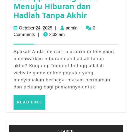
Menuju Hiburan dan
Indoqq:
Hadiah Tanpa Akhir
Gerbang
October
admin
October 24, 2025
|
admin
|
0
Anda
24,
Comments
|
2:32 am
Menuju
2025
Hiburan
Apakah Anda mencari platform online yang
dan
menawarkan hiburan dan hadiah tanpa
akhir? Kunjungi Indoqq! Indoqq adalah
Hadiah
website game online populer yang
Tanpa
menyediakan berbagai macam permainan
Akhir
dan peluang bagi pemainnya untuk
READ
READ FULL
FULL
SEARCH