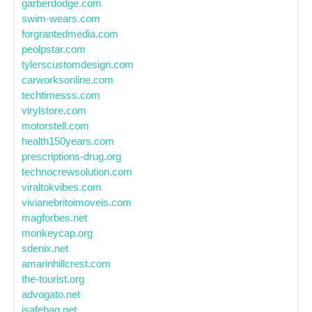
garberdodge.com
swim-wears.com
forgrantedmedia.com
peolpstar.com
tylerscustomdesign.com
carworksonline.com
techtimesss.com
virylstore.com
motorstell.com
health150years.com
prescriptions-drug.org
technocrewsolution.com
viraltokvibes.com
vivianebritoimoveis.com
magforbes.net
monkeycap.org
sdenix.net
amarinhillcrest.com
the-tourist.org
advogato.net
isafebag.net