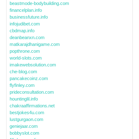
beastmode-bodybuilding.com
financelplan.info
businessfuture.info
infojudibet.com
cbdmap.info
deanbeanxn.com
matkarajdhanigame.com
popthrone.com
world-slots.com
imakewebsolution.com
che-blog.com
pancakecoinz.com
flyfinley.com
prideconsultation.com
hountinglil.info
chakraaffirmations.net
bestjokes4u.com
lustgurgaon.com
geniejaar.com
bobbyslot.com