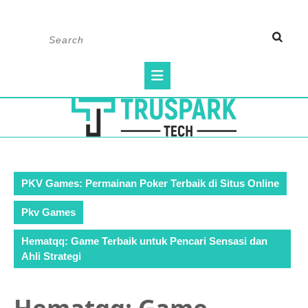
Skip
Search
to
for:
content
Open
Button
PKV Games: Permainan Poker Terbaik di Situs Online
Pkv Games
Hematqq: Game Terbaik untuk Pencari Sensasi dan
Ahli Strategi