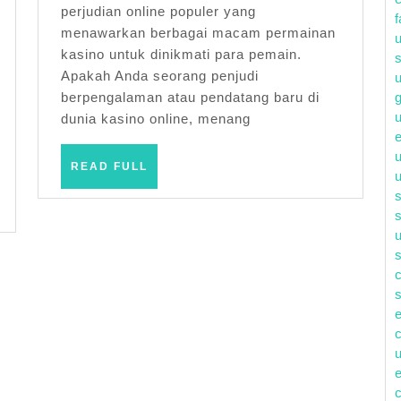
ng
besa
perjudian online populer yang
f
menawarkan berbagai macam permainan
ru:
di
u
kasino untuk dinikmati para pemain.
s
en
Raja
Apakah Anda seorang penjudi
u
berpengalaman atau pendatang baru di
g
rbaru
u
dunia kasino online, menang
e
rmainan
u
READ
READ FULL
line
u
FULL
s
s
u
s
c
s
e
c
u
e
c