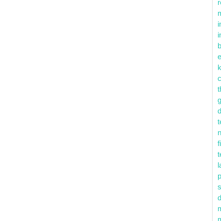
r
i
t
n
f
p
d