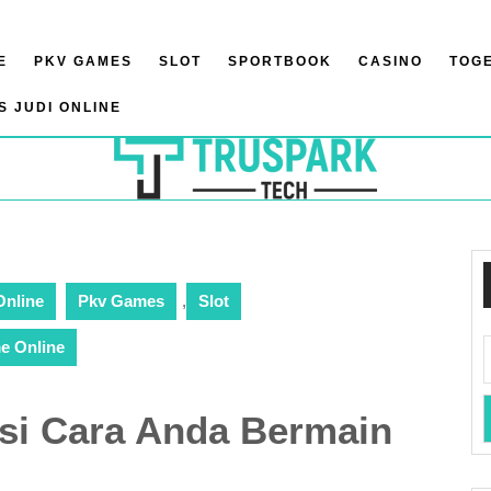
E
PKV GAMES
SLOT
SPORTBOOK
CASINO
TOG
S JUDI ONLINE
Online
Pkv Games
,
Slot
e Online
si Cara Anda Bermain