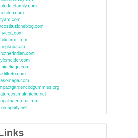
uptodatefamily.com
musitop.com
utyam.com
acostituzioneblog.com
ohyeea.com
zhitiemoe.com
nungkub.com
anotherindian.com
xylemcider.com
aniaetiago.com
uzfitketo.com
pasomaga.com
impactgardencbdgummies.org
aturesstimulantcbd.net
nopalinaeuropa.com
iomagnify.net
Links