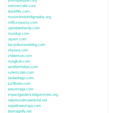
phenqdietplan.org
sumnercafe.com
dunetflix.com
movimientoindignados.org
milfxxxpussy.com
uptodatefamily.com
musitop.com
utyam.com
lacostituzioneblog.com
ohyeea.com
zhitiemoe.com
nungkub.com
anotherindian.com
xylemcider.com
taniaetiago.com
juzfitketo.com
pasomaga.com
impactgardencbdgummies.org
naturesstimulantcbd.net
nopalinaeuropa.com
biomagnify.net