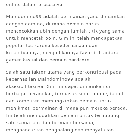
online dalam prosesnya.
Maindomino99 adalah permainan yang dimainkan
dengan domino, di mana pemain harus
mencocokkan ubin dengan jumlah titik yang sama
untuk mencetak poin. Gim ini telah mendapatkan
popularitas karena kesederhanaan dan
kecanduannya, menjadikannya favorit di antara
gamer kasual dan pemain hardcore.
Salah satu faktor utama yang berkontribusi pada
keberhasilan Maindomino99 adalah
aksesibilitasnya. Gim ini dapat dimainkan di
berbagai perangkat, termasuk smartphone, tablet,
dan komputer, memungkinkan pemain untuk
menikmati permainan di mana pun mereka berada.
Ini telah memudahkan pemain untuk terhubung
satu sama lain dan bermain bersama,
menghancurkan penghalang dan menyatukan