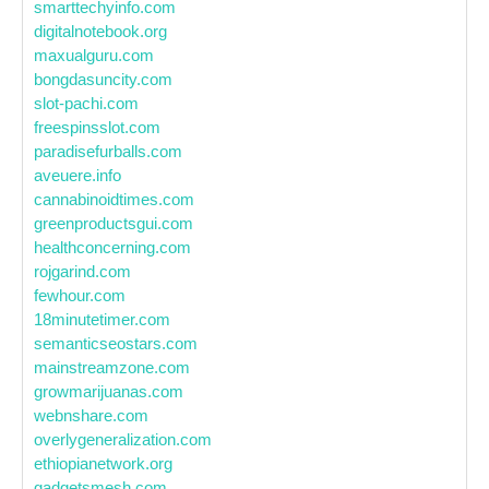
smarttechyinfo.com
digitalnotebook.org
maxualguru.com
bongdasuncity.com
slot-pachi.com
freespinsslot.com
paradisefurballs.com
aveuere.info
cannabinoidtimes.com
greenproductsgui.com
healthconcerning.com
rojgarind.com
fewhour.com
18minutetimer.com
semanticseostars.com
mainstreamzone.com
growmarijuanas.com
webnshare.com
overlygeneralization.com
ethiopianetwork.org
gadgetsmesh.com