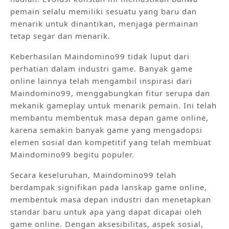
pemain selalu memiliki sesuatu yang baru dan
menarik untuk dinantikan, menjaga permainan
tetap segar dan menarik.
Keberhasilan Maindomino99 tidak luput dari
perhatian dalam industri game. Banyak game
online lainnya telah mengambil inspirasi dari
Maindomino99, menggabungkan fitur serupa dan
mekanik gameplay untuk menarik pemain. Ini telah
membantu membentuk masa depan game online,
karena semakin banyak game yang mengadopsi
elemen sosial dan kompetitif yang telah membuat
Maindomino99 begitu populer.
Secara keseluruhan, Maindomino99 telah
berdampak signifikan pada lanskap game online,
membentuk masa depan industri dan menetapkan
standar baru untuk apa yang dapat dicapai oleh
game online. Dengan aksesibilitas, aspek sosial,