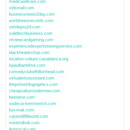
medicwellcare.com
vidsmall.com
businessnews2day.com
worldnewsrecords.com
sterilepro24.com
solidtechbusiness.com
reviewcardgaming.com
experiencedexpertstowingservice.com
blackheadsshop.com
location-voiture-casablanca.org
kpaulbartelme.com
comedyclubofhiltonhead.com
virtualartsassistant.com
theprimeinfographics.com
cheapvaliumordernow.com
beenime.com
sodecia-kemmerich.com
fun-mak.com
casino888world.com
misterdbnb.com
jkmezcal.com