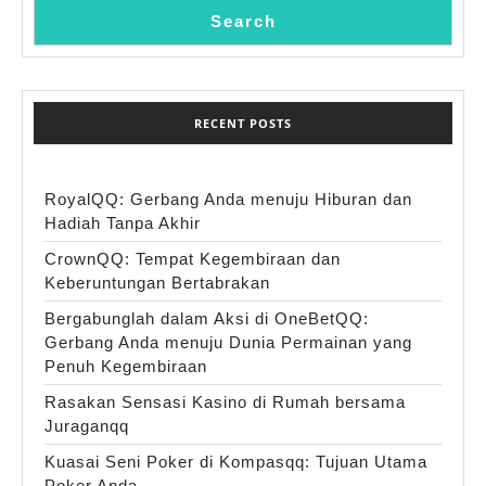
Search
RECENT POSTS
RoyalQQ: Gerbang Anda menuju Hiburan dan
Hadiah Tanpa Akhir
CrownQQ: Tempat Kegembiraan dan
Keberuntungan Bertabrakan
Bergabunglah dalam Aksi di OneBetQQ:
Gerbang Anda menuju Dunia Permainan yang
Penuh Kegembiraan
Rasakan Sensasi Kasino di Rumah bersama
Juraganqq
Kuasai Seni Poker di Kompasqq: Tujuan Utama
Poker Anda