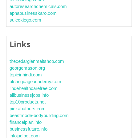
autoresearchchemicals.com
apnabusinesskaro.com
suleckiego.com
Links
thecedarglenmaltshop.com
georgemason.org
topicinhindi.com
uklanguageacademy.com
lindehealthcarefree.com
allbusinessjobs.info
top10products.net
pickabatours.com
beastmode-bodybuilding.com
financelplan.info
businessfuture.info
infojudibet.com