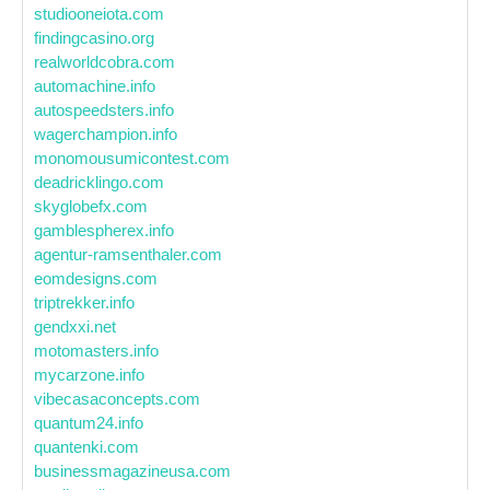
studiooneiota.com
findingcasino.org
realworldcobra.com
automachine.info
autospeedsters.info
wagerchampion.info
monomousumicontest.com
deadricklingo.com
skyglobefx.com
gamblespherex.info
agentur-ramsenthaler.com
eomdesigns.com
triptrekker.info
gendxxi.net
motomasters.info
mycarzone.info
vibecasaconcepts.com
quantum24.info
quantenki.com
businessmagazineusa.com