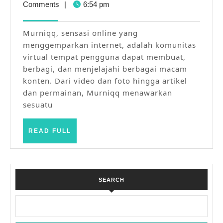
Murniqq:
7,
Comments
|
6:54 pm
Semua
2024
yang
Murniqq, sensasi online yang
Perlu
menggemparkan internet, adalah komunitas
virtual tempat pengguna dapat membuat,
Anda
berbagi, dan menjelajahi berbagai macam
Ketahui
konten. Dari video dan foto hingga artikel
Tentang
dan permainan, Murniqq menawarkan
Sensasi
sesuatu
Online
READ
READ FULL
FULL
SEARCH