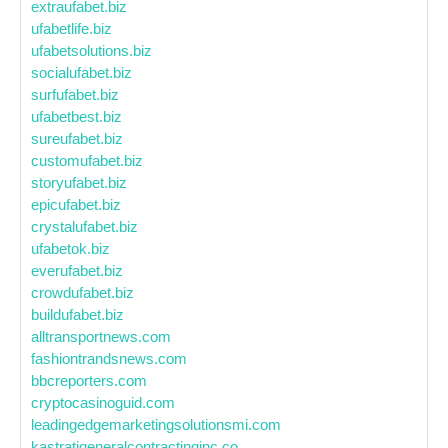
extraufabet.biz
ufabetlife.biz
ufabetsolutions.biz
socialufabet.biz
surfufabet.biz
ufabetbest.biz
sureufabet.biz
customufabet.biz
storyufabet.biz
epicufabet.biz
crystalufabet.biz
ufabetok.biz
everufabet.biz
crowdufabet.biz
buildufabet.biz
alltransportnews.com
fashiontrandsnews.com
bbcreporters.com
cryptocasinoguid.com
leadingedgemarketingsolutionsmi.com
kastratigeneralcontractinginc.co