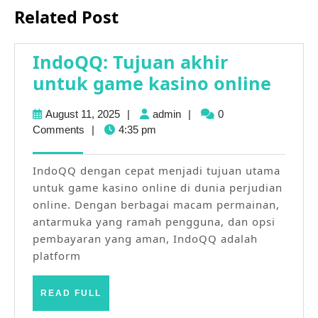
Previous
Next
Related Post
post:
post:
IndoQQ: Tujuan akhir
Indo
untuk game kasino online
Tuju
August
admin
August 11, 2025
|
admin
|
0
akhir
11,
Comments
|
4:35 pm
untu
2025
gam
IndoQQ dengan cepat menjadi tujuan utama
kasi
untuk game kasino online di dunia perjudian
online. Dengan berbagai macam permainan,
onli
antarmuka yang ramah pengguna, dan opsi
pembayaran yang aman, IndoQQ adalah
platform
READ
READ FULL
FULL