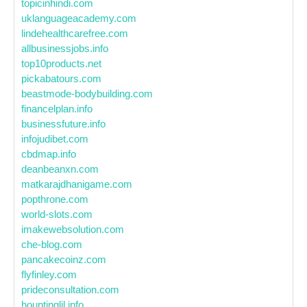
topicinhindi.com
uklanguageacademy.com
lindehealthcarefree.com
allbusinessjobs.info
top10products.net
pickabatours.com
beastmode-bodybuilding.com
financelplan.info
businessfuture.info
infojudibet.com
cbdmap.info
deanbeanxn.com
matkarajdhanigame.com
popthrone.com
world-slots.com
imakewebsolution.com
che-blog.com
pancakecoinz.com
flyfinley.com
prideconsultation.com
hountinglil.info