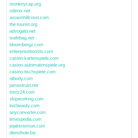
monkeycap.org
sdenix.net
amarinhillcrest.com
the-tourist.org
advogato.net
isafebag.net
bloombergz.com
enterpriseboosts.com
casino-kartenspiele.com
casino-automatenspiele.org
casino-tischspiele.com
otbody.com
jamestrust.net
trenz24.com
skipworking.com
loizbeauty.com
anyconverter.com
timespedia.com
jejakkrismon.com
diemthole.biz