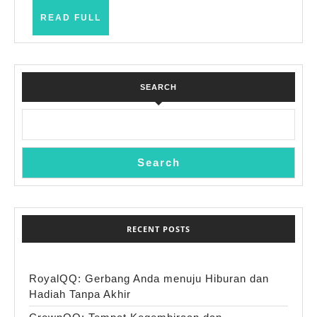
Terbaik
READ
READ FULL
FULL
Anda
SEARCH
Search
RECENT POSTS
RoyalQQ: Gerbang Anda menuju Hiburan dan
Hadiah Tanpa Akhir