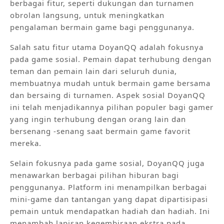
berbagai fitur, seperti dukungan dan turnamen
obrolan langsung, untuk meningkatkan
pengalaman bermain game bagi penggunanya.
Salah satu fitur utama DoyanQQ adalah fokusnya
pada game sosial. Pemain dapat terhubung dengan
teman dan pemain lain dari seluruh dunia,
membuatnya mudah untuk bermain game bersama
dan bersaing di turnamen. Aspek sosial DoyanQQ
ini telah menjadikannya pilihan populer bagi gamer
yang ingin terhubung dengan orang lain dan
bersenang -senang saat bermain game favorit
mereka.
Selain fokusnya pada game sosial, DoyanQQ juga
menawarkan berbagai pilihan hiburan bagi
penggunanya. Platform ini menampilkan berbagai
mini-game dan tantangan yang dapat dipartisipasi
pemain untuk mendapatkan hadiah dan hadiah. Ini
menambah lapisan kegembiraan ekstra pada