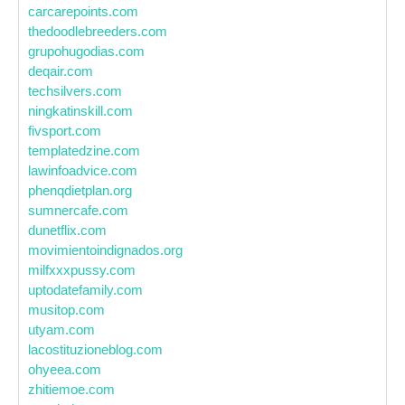
carcarepoints.com
thedoodlebreeders.com
grupohugodias.com
deqair.com
techsilvers.com
ningkatinskill.com
fivsport.com
templatedzine.com
lawinfoadvice.com
phenqdietplan.org
sumnercafe.com
dunetflix.com
movimientoindignados.org
milfxxxpussy.com
uptodatefamily.com
musitop.com
utyam.com
lacostituzioneblog.com
ohyeea.com
zhitiemoe.com