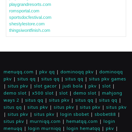
playgrandresorts.com
romsportal.com
sportsdocfestival.com
shestylestore.com
thingsiwontfinish.com
menuqq.com
|
pkv qq
|
dominoqq pkv
|
dominoqq
pkv
|
situs qq
|
situs qq
|
situs qq
|
situs pkv games
|
situs pkv
|
slot gacor
|
judi bola
|
pkv
|
slot
|
demo slot
|
x500 slot
|
slot
|
demo slot
|
mahjong
ways 2
|
situs qq
|
situs pkv
|
situs qq
|
situs qq
|
situs qq
|
situs pkv
|
situs pkv
|
situs pkv
|
situs pkv
|
situs pkv
|
situs pkv
|
login sbobet
|
sbobet88
|
situs pkv
|
murniqq.com
|
hematqq.com
|
login
menuqq
|
login murniqq
|
login hematqq
|
pkv
|