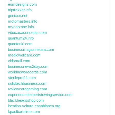
eomdesigns.com
triptrekker.info
gendxxi.net
motomasters.info
mycarzone.info
vibecasaconcepts.com
quantum24.info
quantenki.com
businessmagazineusa.com
medicwellcare.com
vidsmall.com
businessnews2day.com
worldnewsrecords.com
sterilepro24.com
solidtechbusiness.com
reviewcardgaming.com
experiencedexpertstowingservice.com
blackheadsshop.com
location-voiture-casablanca.org
kpaulbartelme.com