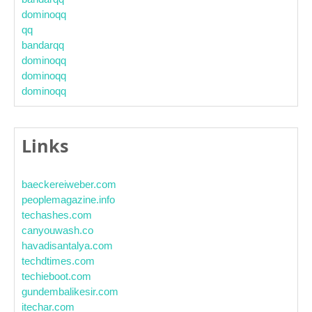
dominoqq
qq
bandarqq
dominoqq
dominoqq
dominoqq
Links
baeckereiweber.com
peoplemagazine.info
techashes.com
canyouwash.co
havadisantalya.com
techdtimes.com
techieboot.com
gundembalikesir.com
itechar.com