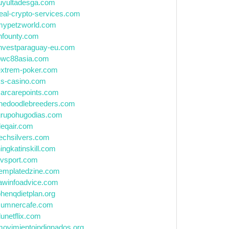
juyultadesga.com
eal-crypto-services.com
mypetzworld.com
nfounty.com
investparaguay-eu.com
bwc88asia.com
extrem-poker.com
ks-casino.com
carcarepoints.com
thedoodlebreeders.com
grupohugodias.com
deqair.com
echsilvers.com
ingkatinskill.com
ivsport.com
templatedzine.com
lawinfoadvice.com
henqdietplan.org
sumnercafe.com
unetflix.com
movimientoindignados.org