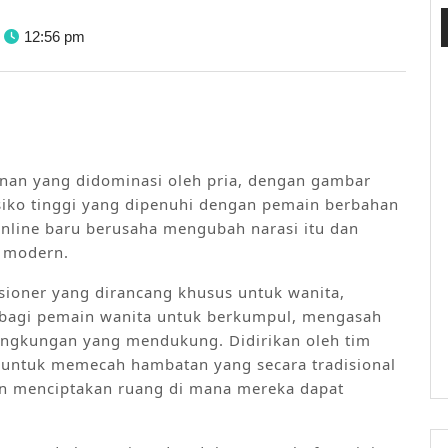
12:56 pm
nan yang didominasi oleh pria, dengan gambar
siko tinggi yang dipenuhi dengan pemain berbahan
online baru berusaha mengubah narasi itu dan
a modern.
sioner yang dirancang khusus untuk wanita,
 bagi pemain wanita untuk berkumpul, mengasah
ingkungan yang mendukung. Didirikan oleh tim
 untuk memecah hambatan yang secara tradisional
an menciptakan ruang di mana mereka dapat