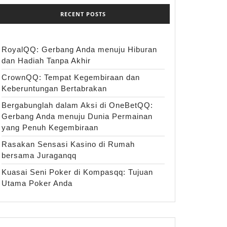
RECENT POSTS
RoyalQQ: Gerbang Anda menuju Hiburan
dan Hadiah Tanpa Akhir
CrownQQ: Tempat Kegembiraan dan
Keberuntungan Bertabrakan
Bergabunglah dalam Aksi di OneBetQQ:
Gerbang Anda menuju Dunia Permainan
yang Penuh Kegembiraan
Rasakan Sensasi Kasino di Rumah
bersama Juraganqq
Kuasai Seni Poker di Kompasqq: Tujuan
Utama Poker Anda