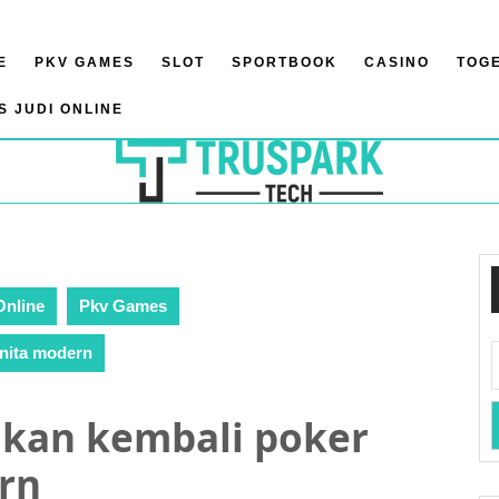
E
PKV GAMES
SLOT
SPORTBOOK
CASINO
TOG
S JUDI ONLINE
Online
Pkv Games
anita modern
ikan kembali poker
rn