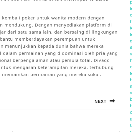
n kembali poker untuk wanita modern dengan
dan mendukung. Dengan menyediakan platform di
r dari satu sama lain, dan bersaing di lingkungan
mbantu memberdayakan perempuan untuk
an menunjukkan kepada dunia bahwa mereka
i
il dalam permainan yang didominasi oleh pria yang
sional berpengalaman atau pemula total, Divaqq
untuk mengasah keterampilan mereka, terhubung
g memainkan permainan yang mereka sukai.
b
NEXT
b
Next
post:
u
u