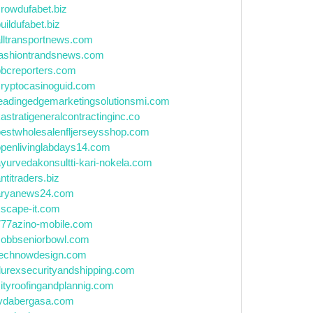
rowdufabet.biz
uildufabet.biz
lltransportnews.com
fashiontrandsnews.com
bbcreporters.com
cryptocasinoguid.com
leadingedgemarketingsolutionsmi.com
astratigeneralcontractinginc.co
bestwholesalenfljerseysshop.com
openlivinglabdays14.com
yurvedakonsultti-kari-nokela.com
ntitraders.biz
aryanews24.com
xscape-it.com
777azino-mobile.com
cobbseniorbowl.com
technowdesign.com
durexsecurityandshipping.com
ityroofingandplannig.com
ivdabergasa.com