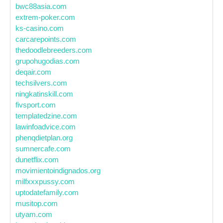
bwc88asia.com
extrem-poker.com
ks-casino.com
carcarepoints.com
thedoodlebreeders.com
grupohugodias.com
deqair.com
techsilvers.com
ningkatinskill.com
fivsport.com
templatedzine.com
lawinfoadvice.com
phenqdietplan.org
sumnercafe.com
dunetflix.com
movimientoindignados.org
milfxxxpussy.com
uptodatefamily.com
musitop.com
utyam.com