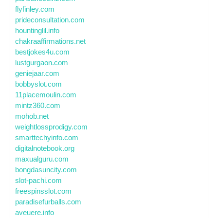
flyfinley.com
prideconsultation.com
hountinglil.info
chakraaffirmations.net
bestjokes4u.com
lustgurgaon.com
geniejaar.com
bobbyslot.com
11placemoulin.com
mintz360.com
mohob.net
weightlossprodigy.com
smarttechyinfo.com
digitalnotebook.org
maxualguru.com
bongdasuncity.com
slot-pachi.com
freespinsslot.com
paradisefurballs.com
aveuere.info