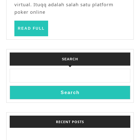
Poker
virtual. Ituqq adalah salah satu platform
Online
poker online
READ
READ FULL
FULL
SEARCH
Search
RECENT POSTS