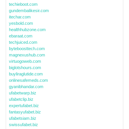
techieboot.com
gundembalikesir.com
itechar.com
yesbold.com
healthhubzone.com
ebaraat.com
techjuiced.com
byteboosttech.com
magnexushub.com
virtuogoweb.com
biglotshours.com
buyliraglutide.com
onlinesafemeds.com
gyanibhandar.com
ufabetwarp.biz
ufabetclip.biz
expertufabet.biz
fantasyufabet.biz
ufabetsiam.biz
swissufabet.biz