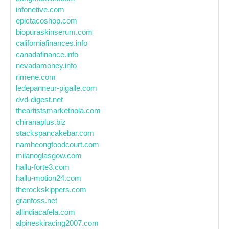
infonetive.com
epictacoshop.com
biopuraskinserum.com
californiafinances.info
canadafinance.info
nevadamoney.info
rimene.com
ledepanneur-pigalle.com
dvd-digest.net
theartistsmarketnola.com
chiranaplus.biz
stackspancakebar.com
namheongfoodcourt.com
milanoglasgow.com
hallu-forte3.com
hallu-motion24.com
therockskippers.com
granfoss.net
allindiacafela.com
alpineskiracing2007.com