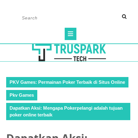
Skip
Search
to
for:
content
Open
Button
PKV Games: Permainan Poker Terbaik di Situs Online
Pkv Games
Dapatkan Aksi: Mengapa Pokerpelangi adalah tujuan
poker online terbaik