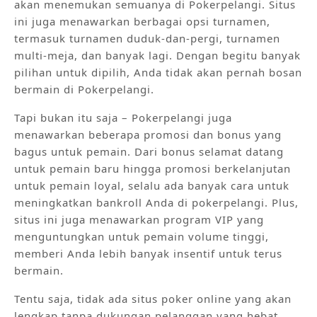
akan menemukan semuanya di Pokerpelangi. Situs
ini juga menawarkan berbagai opsi turnamen,
termasuk turnamen duduk-dan-pergi, turnamen
multi-meja, dan banyak lagi. Dengan begitu banyak
pilihan untuk dipilih, Anda tidak akan pernah bosan
bermain di Pokerpelangi.
Tapi bukan itu saja – Pokerpelangi juga
menawarkan beberapa promosi dan bonus yang
bagus untuk pemain. Dari bonus selamat datang
untuk pemain baru hingga promosi berkelanjutan
untuk pemain loyal, selalu ada banyak cara untuk
meningkatkan bankroll Anda di pokerpelangi. Plus,
situs ini juga menawarkan program VIP yang
menguntungkan untuk pemain volume tinggi,
memberi Anda lebih banyak insentif untuk terus
bermain.
Tentu saja, tidak ada situs poker online yang akan
lengkap tanpa dukungan pelanggan yang hebat,