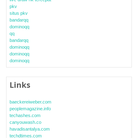
pkv
situs pkv
bandarqq
dominoqq
qq
bandarqq
dominoqq
dominoqq
dominoqq
Links
baeckereiweber.com
peoplemagazine.info
techashes.com
canyouwash.co
havadisantalya.com
techdtimes.com