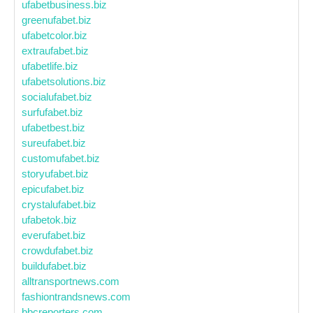
ufabetbusiness.biz
greenufabet.biz
ufabetcolor.biz
extraufabet.biz
ufabetlife.biz
ufabetsolutions.biz
socialufabet.biz
surfufabet.biz
ufabetbest.biz
sureufabet.biz
customufabet.biz
storyufabet.biz
epicufabet.biz
crystalufabet.biz
ufabetok.biz
everufabet.biz
crowdufabet.biz
buildufabet.biz
alltransportnews.com
fashiontrandsnews.com
bbcreporters.com