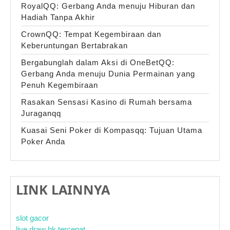
RoyalQQ: Gerbang Anda menuju Hiburan dan
Hadiah Tanpa Akhir
CrownQQ: Tempat Kegembiraan dan
Keberuntungan Bertabrakan
Bergabunglah dalam Aksi di OneBetQQ:
Gerbang Anda menuju Dunia Permainan yang
Penuh Kegembiraan
Rasakan Sensasi Kasino di Rumah bersama
Juraganqq
Kuasai Seni Poker di Kompasqq: Tujuan Utama
Poker Anda
LINK LAINNYA
slot gacor
live draw hk tercepat