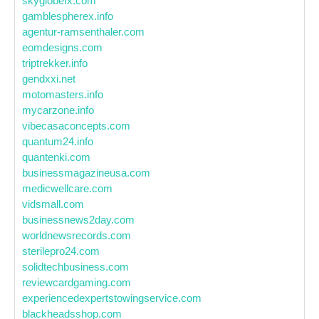
skyglobefx.com
gamblespherex.info
agentur-ramsenthaler.com
eomdesigns.com
triptrekker.info
gendxxi.net
motomasters.info
mycarzone.info
vibecasaconcepts.com
quantum24.info
quantenki.com
businessmagazineusa.com
medicwellcare.com
vidsmall.com
businessnews2day.com
worldnewsrecords.com
sterilepro24.com
solidtechbusiness.com
reviewcardgaming.com
experiencedexpertstowingservice.com
blackheadsshop.com