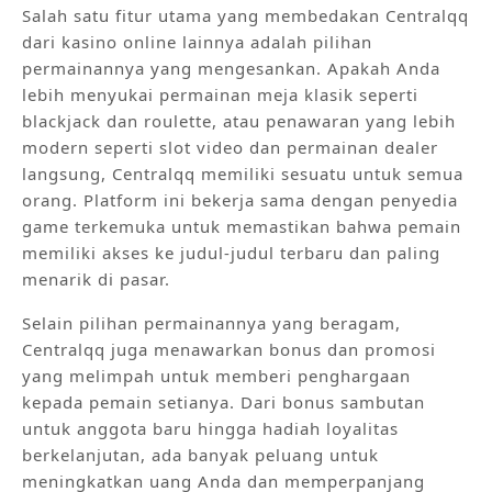
Salah satu fitur utama yang membedakan Centralqq
dari kasino online lainnya adalah pilihan
permainannya yang mengesankan. Apakah Anda
lebih menyukai permainan meja klasik seperti
blackjack dan roulette, atau penawaran yang lebih
modern seperti slot video dan permainan dealer
langsung, Centralqq memiliki sesuatu untuk semua
orang. Platform ini bekerja sama dengan penyedia
game terkemuka untuk memastikan bahwa pemain
memiliki akses ke judul-judul terbaru dan paling
menarik di pasar.
Selain pilihan permainannya yang beragam,
Centralqq juga menawarkan bonus dan promosi
yang melimpah untuk memberi penghargaan
kepada pemain setianya. Dari bonus sambutan
untuk anggota baru hingga hadiah loyalitas
berkelanjutan, ada banyak peluang untuk
meningkatkan uang Anda dan memperpanjang