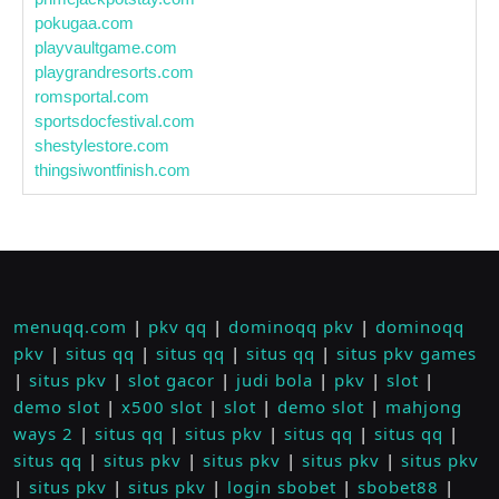
pokugaa.com
playvaultgame.com
playgrandresorts.com
romsportal.com
sportsdocfestival.com
shestylestore.com
thingsiwontfinish.com
menuqq.com
|
pkv qq
|
dominoqq pkv
|
dominoqq
pkv
|
situs qq
|
situs qq
|
situs qq
|
situs pkv games
|
situs pkv
|
slot gacor
|
judi bola
|
pkv
|
slot
|
demo slot
|
x500 slot
|
slot
|
demo slot
|
mahjong
ways 2
|
situs qq
|
situs pkv
|
situs qq
|
situs qq
|
situs qq
|
situs pkv
|
situs pkv
|
situs pkv
|
situs pkv
|
situs pkv
|
situs pkv
|
login sbobet
|
sbobet88
|