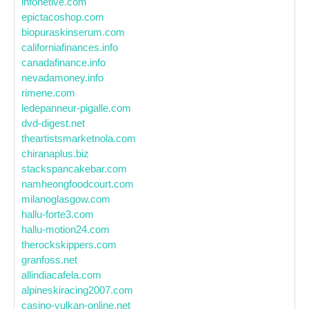
infonetive.com
epictacoshop.com
biopuraskinserum.com
californiafinances.info
canadafinance.info
nevadamoney.info
rimene.com
ledepanneur-pigalle.com
dvd-digest.net
theartistsmarketnola.com
chiranaplus.biz
stackspancakebar.com
namheongfoodcourt.com
milanoglasgow.com
hallu-forte3.com
hallu-motion24.com
therockskippers.com
granfoss.net
allindiacafela.com
alpineskiracing2007.com
casino-vulkan-online.net