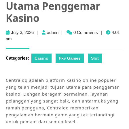
Utama Penggemar
Kasino
July
admin
July 3, 2026
|
admin
|
0 Comments
|
4:01
3,
am
2026
Categories:
Casino
Pkv Games
Slot
Centralqq adalah platform kasino online populer
yang telah menjadi tujuan utama para penggemar
kasino. Dengan beragam permainan, layanan
pelanggan yang sangat baik, dan antarmuka yang
ramah pengguna, Centralqq memberikan
pengalaman bermain game yang tak tertandingi
untuk pemain dari semua level.