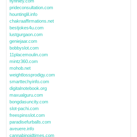
flyfinley.com
prideconsultation.com
hountinglil.info
chakraaffirmations.net
bestjokes4u.com
lustgurgaon.com
geniejaar.com
bobbyslot.com
11placemoulin.com
mintz360.com
mohob.net
weightlossprodigy.com
smarttechyinfo.com
digitalnotebook.org
maxualguru.com
bongdasuncity.com
slot-pachi.com
freespinsslot.com
paradisefurballs.com
aveuere.info
cannabinoidtimes.com