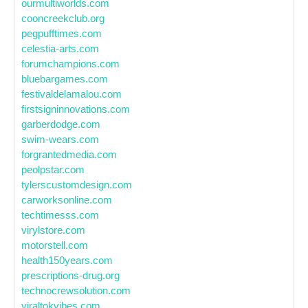
ourmultiworlds.com
cooncreekclub.org
pegpufftimes.com
celestia-arts.com
forumchampions.com
bluebargames.com
festivaldelamalou.com
firstsigninnovations.com
garberdodge.com
swim-wears.com
forgrantedmedia.com
peolpstar.com
tylerscustomdesign.com
carworksonline.com
techtimesss.com
virylstore.com
motorstell.com
health150years.com
prescriptions-drug.org
technocrewsolution.com
viraltokvibes.com