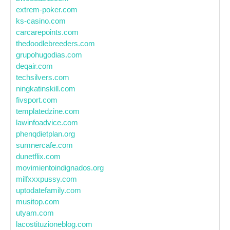
extrem-poker.com
ks-casino.com
carcarepoints.com
thedoodlebreeders.com
grupohugodias.com
deqair.com
techsilvers.com
ningkatinskill.com
fivsport.com
templatedzine.com
lawinfoadvice.com
phenqdietplan.org
sumnercafe.com
dunetflix.com
movimientoindignados.org
milfxxxpussy.com
uptodatefamily.com
musitop.com
utyam.com
lacostituzioneblog.com