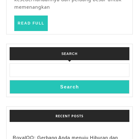
Tinggi
memenangkan
READ
READ FULL
FULL
SEARCH
Search
RECENT POSTS
RoyalQQ: Gerbang Anda menuju Hiburan dan