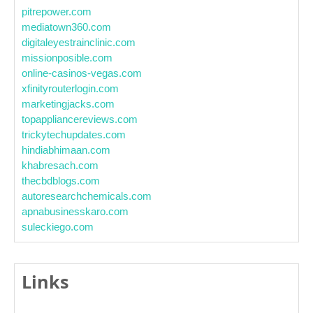
pitrepower.com
mediatown360.com
digitaleyestrainclinic.com
missionposible.com
online-casinos-vegas.com
xfinityrouterlogin.com
marketingjacks.com
topappliancereviews.com
trickytechupdates.com
hindiabhimaan.com
khabresach.com
thecbdblogs.com
autoresearchchemicals.com
apnabusinesskaro.com
suleckiego.com
Links