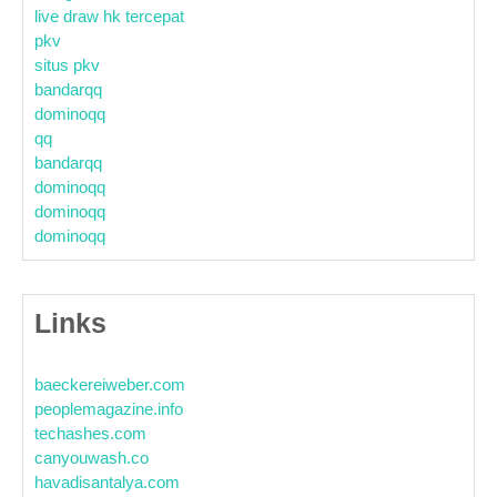
live draw hk tercepat
pkv
situs pkv
bandarqq
dominoqq
qq
bandarqq
dominoqq
dominoqq
dominoqq
Links
baeckereiweber.com
peoplemagazine.info
techashes.com
canyouwash.co
havadisantalya.com