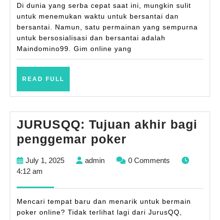
yang
Di dunia yang serba cepat saat ini, mungkin sulit
sempu
untuk menemukan waktu untuk bersantai dan
bersantai. Namun, satu permainan yang sempurna
untuk
untuk bersosialisasi dan bersantai adalah
bersosi
Maindomino99. Gim online yang
dan
santai
READ
READ FULL
FULL
JURUSQQ: Tujuan akhir bagi
JURUSQQ:
penggemar poker
Tujuan
July
admin
July 1, 2025
admin
0 Comments
akhir
1,
4:12 am
bagi
2025
penggemar
Mencari tempat baru dan menarik untuk bermain
poker
poker online? Tidak terlihat lagi dari JurusQQ,