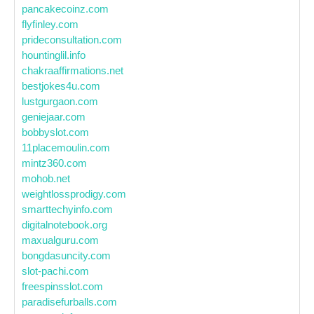
pancakecoinz.com
flyfinley.com
prideconsultation.com
hountinglil.info
chakraaffirmations.net
bestjokes4u.com
lustgurgaon.com
geniejaar.com
bobbyslot.com
11placemoulin.com
mintz360.com
mohob.net
weightlossprodigy.com
smarttechyinfo.com
digitalnotebook.org
maxualguru.com
bongdasuncity.com
slot-pachi.com
freespinsslot.com
paradisefurballs.com