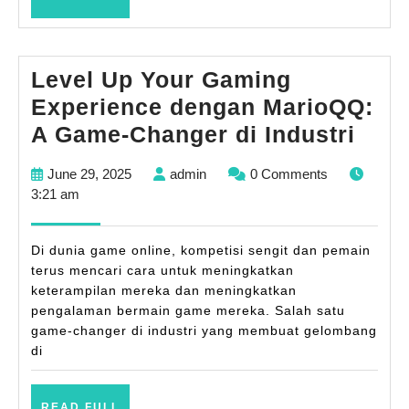
FULL
Level Up Your Gaming
Experience dengan MarioQQ:
Leve
A Game-Changer di Industri
Up
June
admin
June 29, 2025
admin
0 Comments
Your
29,
3:21 am
Gam
2025
Expe
Di dunia game online, kompetisi sengit dan pemain
den
terus mencari cara untuk meningkatkan
keterampilan mereka dan meningkatkan
Mar
pengalaman bermain game mereka. Salah satu
A
game-changer di industri yang membuat gelombang
Gam
di
Cha
di
READ
READ FULL