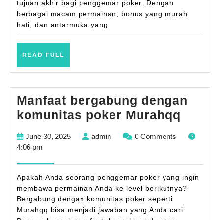
tujuan akhir bagi penggemar poker. Dengan
berbagai macam permainan, bonus yang murah
hati, dan antarmuka yang
READ
READ FULL
FULL
Manfaat bergabung dengan
Manfa
komunitas poker Murahqq
berga
June
admin
June 30, 2025
admin
0 Comments
denga
30,
4:06 pm
komun
2025
poker
Apakah Anda seorang penggemar poker yang ingin
Murah
membawa permainan Anda ke level berikutnya?
Bergabung dengan komunitas poker seperti
Murahqq bisa menjadi jawaban yang Anda cari.