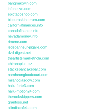
bangmaxwin.com
infonetive.com
epictacoshop.com
biopuraskinserum.com
californiafinances.info
canadafinance.info
nevadamoney.info
rimene.com
ledepanneur-pigalle.com
dvd-digest.net
theartistsmarketnola.com
chiranaplus.biz
stackspancakebar.com
namheongfoodcourt.com
milanoglasgow.com
hallu-forte3.com
hallu-motion24.com
therockskippers.com
granfoss.net
allindiacafela.com