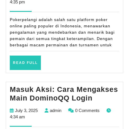
pokerpelangi:
3,
4:35 pm
tampilan
2025
di
Pokerpelangi adalah salah satu platform poker
dalam
online paling populer di Indonesia, menawarkan
pengalaman yang mendebarkan dan menarik bagi
dunia
pemain dari semua tingkat keterampilan. Dengan
yang
berbagai macam permainan dan turnamen untuk
menarik
dari
READ
READ FULL
poker
FULL
online
Masuk Aksi: Cara Mengakses
Masuk
Main DominoQQ Login
Aksi:
July
admin
July 3, 2025
admin
0 Comments
Cara
3,
4:34 am
Mengakse
2025