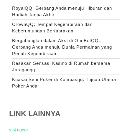
RoyalQQ: Gerbang Anda menuju Hiburan dan
Hadiah Tanpa Akhir
CrownQQ: Tempat Kegembiraan dan
Keberuntungan Bertabrakan
Bergabunglah dalam Aksi di OneBetQQ:
Gerbang Anda menuju Dunia Permainan yang
Penuh Kegembiraan
Rasakan Sensasi Kasino di Rumah bersama
Juraganqq
Kuasai Seni Poker di Kompasqq: Tujuan Utama
Poker Anda
LINK LAINNYA
slot gacor