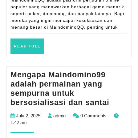
MaindominoQQ adalah platform perjudian online
Mai
populer yang menawarkan berbagai game menarik
seperti poker, dominoqq, dan banyak lainnya. Bagi
Pan
mereka yang ingin mencapai kesuksesan dan
yan
menang besar di MaindominoQQ, penting untuk
Har
Dib
READ
READ FULL
FULL
Mengapa Maindomino99
adalah permainan yang
sempurna untuk
Menga
bersosialisasi dan santai
Maindo
July
admin
July 2, 2025
admin
0 Comments
adalah
2,
1:42 am
permai
2025