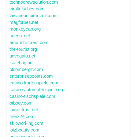
technocrewsolution.com
viraltokvibes.com
vivianebritoimoveis.com
magforbes.net
monkeycap.org
sdenix.net
amarinhillcrest.com
the-tourist.org
advogato.net
isafebag.net
bloombergz.com
enterpriseboosts.com
casino-kartenspiele.com
casino-automatenspiele.org
casino-tischspiele.com
otbody.com
jamestrust.net
trenz24.com
skipworking.com
loizbeauty.com
anyconverter.com