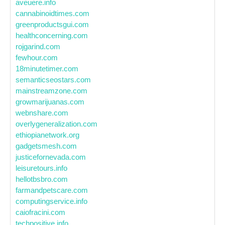
aveuere.info
cannabinoidtimes.com
greenproductsgui.com
healthconcerning.com
rojgarind.com
fewhour.com
18minutetimer.com
semanticseostars.com
mainstreamzone.com
growmarijuanas.com
webnshare.com
overlygeneralization.com
ethiopianetwork.org
gadgetsmesh.com
justicefornevada.com
leisuretours.info
hellotbsbro.com
farmandpetscare.com
computingservice.info
caiofracini.com
techpositive.info