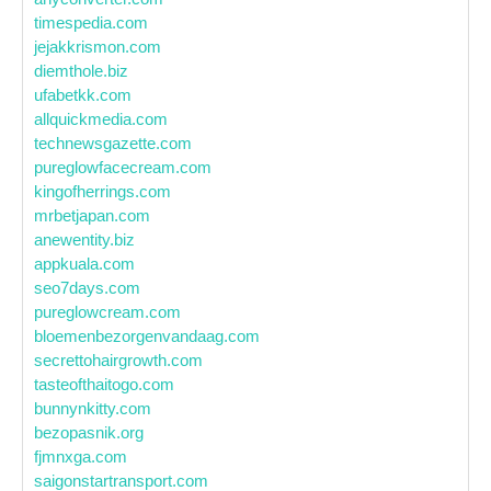
timespedia.com
jejakkrismon.com
diemthole.biz
ufabetkk.com
allquickmedia.com
technewsgazette.com
pureglowfacecream.com
kingofherrings.com
mrbetjapan.com
anewentity.biz
appkuala.com
seo7days.com
pureglowcream.com
bloemenbezorgenvandaag.com
secrettohairgrowth.com
tasteofthaitogo.com
bunnynkitty.com
bezopasnik.org
fjmnxga.com
saigonstartransport.com