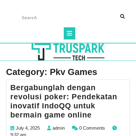
Skip
Search
to
for:
content
Open
Button
Category:
Pkv Games
Bergabunglah dengan
revolusi poker: Pendekatan
inovatif IndoQQ untuk
Bergabung
bermain game online
dengan
July
admin
July 4, 2025
admin
0 Comments
revolusi
4,
9:32 am