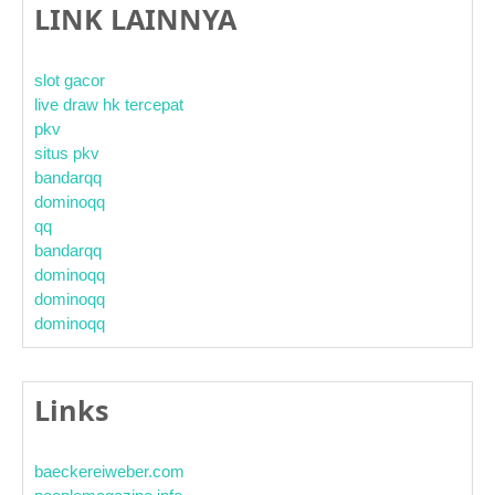
LINK LAINNYA
slot gacor
live draw hk tercepat
pkv
situs pkv
bandarqq
dominoqq
qq
bandarqq
dominoqq
dominoqq
dominoqq
Links
baeckereiweber.com