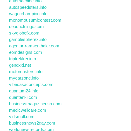
automachine.info
autospeedsters.info
wagerchampion.info
monomousumicontest.com
deadricklingo.com
skyglobefx.com
gamblespherex.info
agentur-ramsenthaler.com
eomdesigns.com
triptrekker.info
gendxxi.net
motomasters.info
mycarzone.info
vibecasaconcepts.com
quantum24.info
quantenki.com
businessmagazineusa.com
medicwellcare.com
vidsmall.com
businessnews2day.com
worldnewsrecords.com