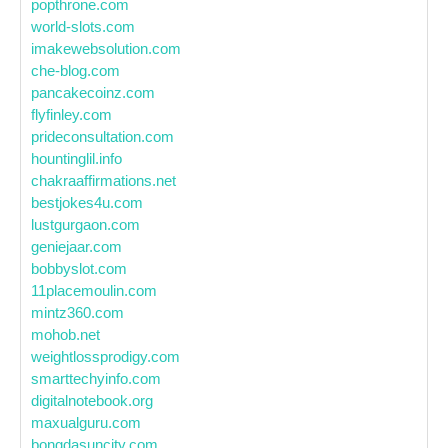
popthrone.com
world-slots.com
imakewebsolution.com
che-blog.com
pancakecoinz.com
flyfinley.com
prideconsultation.com
hountinglil.info
chakraaffirmations.net
bestjokes4u.com
lustgurgaon.com
geniejaar.com
bobbyslot.com
11placemoulin.com
mintz360.com
mohob.net
weightlossprodigy.com
smarttechyinfo.com
digitalnotebook.org
maxualguru.com
bongdasuncity.com