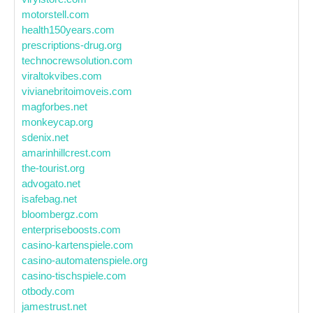
motorstell.com
health150years.com
prescriptions-drug.org
technocrewsolution.com
viraltokvibes.com
vivianebritoimoveis.com
magforbes.net
monkeycap.org
sdenix.net
amarinhillcrest.com
the-tourist.org
advogato.net
isafebag.net
bloombergz.com
enterpriseboosts.com
casino-kartenspiele.com
casino-automatenspiele.org
casino-tischspiele.com
otbody.com
jamestrust.net