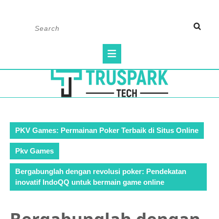
Skip
Search
to
for:
content
Open
Button
PKV Games: Permainan Poker Terbaik di Situs Online
Pkv Games
Bergabunglah dengan revolusi poker: Pendekatan
inovatif IndoQQ untuk bermain game online