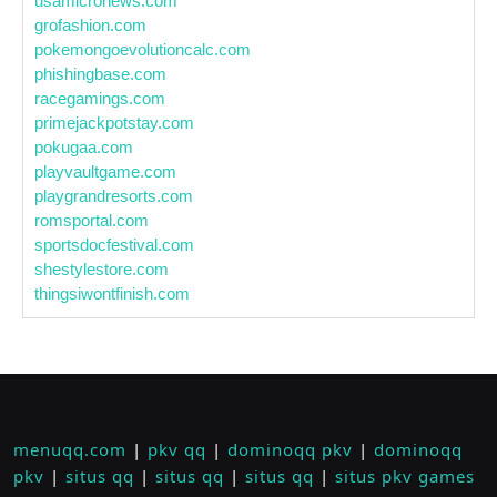
usamicronews.com
grofashion.com
pokemongoevolutioncalc.com
phishingbase.com
racegamings.com
primejackpotstay.com
pokugaa.com
playvaultgame.com
playgrandresorts.com
romsportal.com
sportsdocfestival.com
shestylestore.com
thingsiwontfinish.com
menuqq.com
|
pkv qq
|
dominoqq pkv
|
dominoqq
pkv
|
situs qq
|
situs qq
|
situs qq
|
situs pkv games