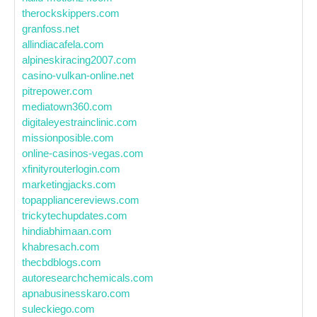
therockskippers.com
granfoss.net
allindiacafela.com
alpineskiracing2007.com
casino-vulkan-online.net
pitrepower.com
mediatown360.com
digitaleyestrainclinic.com
missionposible.com
online-casinos-vegas.com
xfinityrouterlogin.com
marketingjacks.com
topappliancereviews.com
trickytechupdates.com
hindiabhimaan.com
khabresach.com
thecbdblogs.com
autoresearchchemicals.com
apnabusinesskaro.com
suleckiego.com