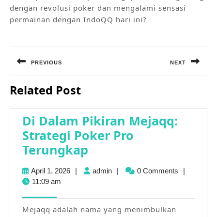
dengan revolusi poker dan mengalami sensasi
permainan dengan IndoQQ hari ini?
Post
navigation
PREVIOUS
NEXT
Previous
Next
Related Post
post:
post:
Di Dalam Pikiran Mejaqq:
Strategi Poker Pro
Di
Terungkap
Dalam
April
admin
April 1, 2026
|
admin
|
0 Comments
|
Pikiran
1,
11:09 am
Mejaqq:
2026
Strategi
Mejaqq adalah nama yang menimbulkan