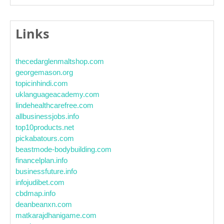
Links
thecedarglenmaltshop.com
georgemason.org
topicinhindi.com
uklanguageacademy.com
lindehealthcarefree.com
allbusinessjobs.info
top10products.net
pickabatours.com
beastmode-bodybuilding.com
financelplan.info
businessfuture.info
infojudibet.com
cbdmap.info
deanbeanxn.com
matkarajdhanigame.com