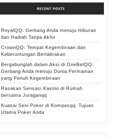
RECENT POSTS
RoyalQQ: Gerbang Anda menuju Hiburan
dan Hadiah Tanpa Akhir
CrownQQ: Tempat Kegembiraan dan
Keberuntungan Bertabrakan
Bergabunglah dalam Aksi di OneBetQQ:
Gerbang Anda menuju Dunia Permainan
yang Penuh Kegembiraan
Rasakan Sensasi Kasino di Rumah
bersama Juraganqq
Kuasai Seni Poker di Kompasqq: Tujuan
Utama Poker Anda