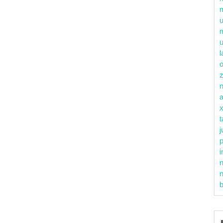
l
t
j
n
b