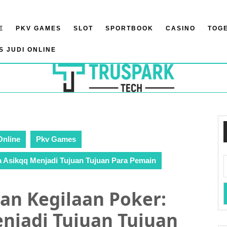
E
PKV GAMES
SLOT
SPORTBOOK
CASINO
TOG
S JUDI ONLINE
Online
Pkv Games
 Asikqq Menjadi Tujuan Tujuan Para Pemain
an Kegilaan Poker:
njadi Tujuan Tujuan