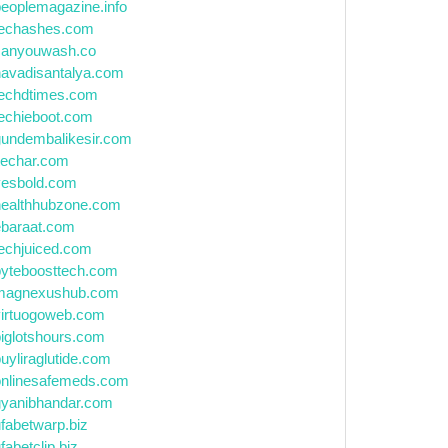
peoplemagazine.info
techashes.com
canyouwash.co
havadisantalya.com
techdtimes.com
techieboot.com
gundembalikesir.com
techar.com
yesbold.com
healthhubzone.com
ebaraat.com
techjuiced.com
byteboosttech.com
magnexushub.com
virtuogoweb.com
iglotshours.com
uyliraglutide.com
onlinesafemeds.com
gyanibhandar.com
fabetwarp.biz
fabetclip.biz