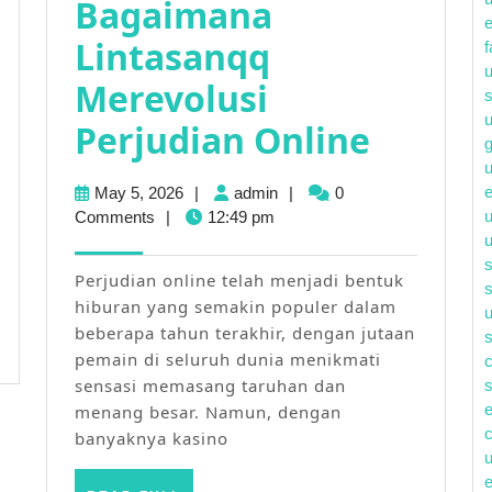
Bagaimana
e
Lintasanqq
f
u
Merevolusi
s
u
Berga
Perjudian Online
g
na
denga
u
May
admin
e
May 5, 2026
|
admin
|
0
Tim
5,
u
Comments
|
12:49 pm
2026
u
in
Pemen
s
Perjudian online telah menjadi bentuk
s
Bagai
hiburan yang semakin populer dalam
u
beberapa tahun terakhir, dengan jutaan
Lintas
s
pemain di seluruh dunia menikmati
c
Merevo
sensasi memasang taruhan dan
s
e
menang besar. Namun, dengan
Perjud
c
banyaknya kasino
u
Online
e