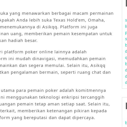
kemuka yang menawarkan berbagai macam permainan
 Apakah Anda lebih suka Texas Hold’em, Omaha,
s
 menemukannya di Asikqq. Platform ini juga
l
inan uang, memberikan pemain kesempatan untuk
s
an hadiah besar.
i platform poker online lainnya adalah
orm ini mudah dinavigasi, memudahkan pemain
inkan dan segera memulai. Selain itu, Asikqq
tkan pengalaman bermain, seperti ruang chat dan
n utama para pemain poker adalah komitmennya
ini menggunakan teknologi enkripsi tercanggih
angan pemain tetap aman setiap saat. Selain itu,
s terkait, memberikan ketenangan pikiran kepada
form yang bereputasi dan dapat dipercaya.