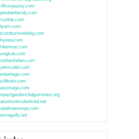
milfxxxpussy.com
uptodatefamily.com
musitop.com
utyam.com
acostituzioneblog.com
ohyeea.com
zhitiemoe.com
nungkub.com
anotherindian.com
xylemcider.com
aniaetiago.com
uzfitketo.com
pasomaga.com
impactgardencbdgummies.org
aturesstimulantcbd.net
nopalinaeuropa.com
iomagnify.net