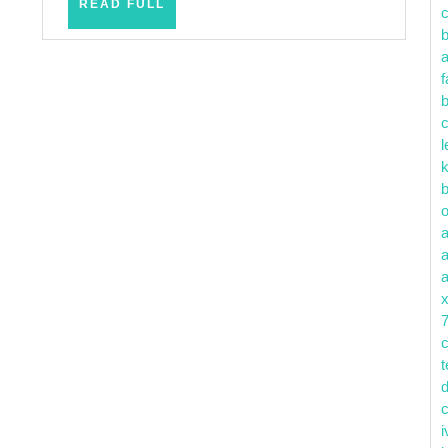
READ
READ FULL
c
FULL
b
a
k
a
a
c