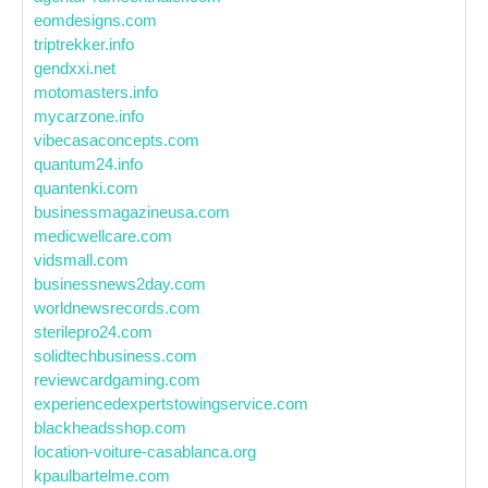
eomdesigns.com
triptrekker.info
gendxxi.net
motomasters.info
mycarzone.info
vibecasaconcepts.com
quantum24.info
quantenki.com
businessmagazineusa.com
medicwellcare.com
vidsmall.com
businessnews2day.com
worldnewsrecords.com
sterilepro24.com
solidtechbusiness.com
reviewcardgaming.com
experiencedexpertstowingservice.com
blackheadsshop.com
location-voiture-casablanca.org
kpaulbartelme.com