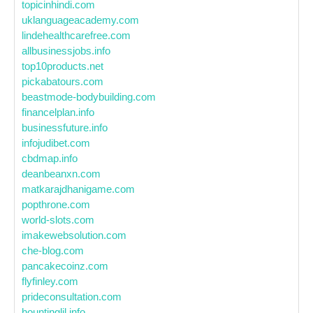
topicinhindi.com
uklanguageacademy.com
lindehealthcarefree.com
allbusinessjobs.info
top10products.net
pickabatours.com
beastmode-bodybuilding.com
financelplan.info
businessfuture.info
infojudibet.com
cbdmap.info
deanbeanxn.com
matkarajdhanigame.com
popthrone.com
world-slots.com
imakewebsolution.com
che-blog.com
pancakecoinz.com
flyfinley.com
prideconsultation.com
hountinglil.info