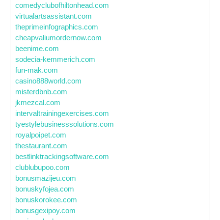
comedyclubofhiltonhead.com
virtualartsassistant.com
theprimeinfographics.com
cheapvaliumordernow.com
beenime.com
sodecia-kemmerich.com
fun-mak.com
casino888world.com
misterdbnb.com
jkmezcal.com
intervaltrainingexercises.com
tyestylebusinesssolutions.com
royalpoipet.com
thestaurant.com
bestlinktrackingsoftware.com
clublubupoo.com
bonusmazijeu.com
bonuskyfojea.com
bonuskorokee.com
bonusgexipoy.com