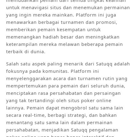
memudahkan pemain dari semua tingkat keahlian
untuk menavigasi situs dan menemukan permainan
yang ingin mereka mainkan. Platform ini juga
menawarkan berbagai turnamen dan promosi,
memberikan pemain kesempatan untuk
memenangkan hadiah besar dan meningkatkan
keterampilan mereka melawan beberapa pemain
terbaik di dunia.
Salah satu aspek paling menarik dari Satuqq adalah
fokusnya pada komunitas. Platform ini
menyelenggarakan acara dan turnamen rutin yang
mempertemukan para pemain dari seluruh dunia,
menciptakan rasa persahabatan dan persaingan
yang tak tertandingi oleh situs poker online
lainnya. Pemain dapat mengobrol satu sama lain
secara real-time, berbagi strategi, dan bahkan
menantang satu sama lain dalam permainan
persahabatan, menjadikan Satuqq pengalaman