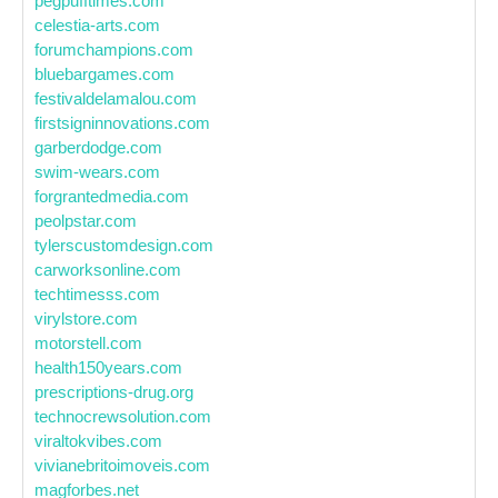
pegpufftimes.com
celestia-arts.com
forumchampions.com
bluebargames.com
festivaldelamalou.com
firstsigninnovations.com
garberdodge.com
swim-wears.com
forgrantedmedia.com
peolpstar.com
tylerscustomdesign.com
carworksonline.com
techtimesss.com
virylstore.com
motorstell.com
health150years.com
prescriptions-drug.org
technocrewsolution.com
viraltokvibes.com
vivianebritoimoveis.com
magforbes.net