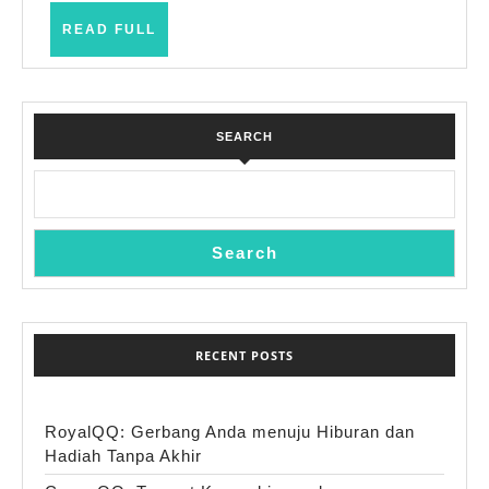
READ
READ FULL
FULL
SEARCH
Search
RECENT POSTS
RoyalQQ: Gerbang Anda menuju Hiburan dan
Hadiah Tanpa Akhir