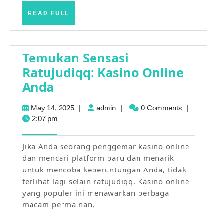
Indonesia
READ
READ FULL
FULL
Temukan Sensasi
Ratujudiqq: Kasino Online
Temukan
Anda
Sensasi
May
admin
May 14, 2025
|
admin
|
0 Comments
|
Ratujudiqq:
14,
2:07 pm
Kasino
2025
Online
Jika Anda seorang penggemar kasino online
Anda
dan mencari platform baru dan menarik
untuk mencoba keberuntungan Anda, tidak
terlihat lagi selain ratujudiqq. Kasino online
yang populer ini menawarkan berbagai
macam permainan,