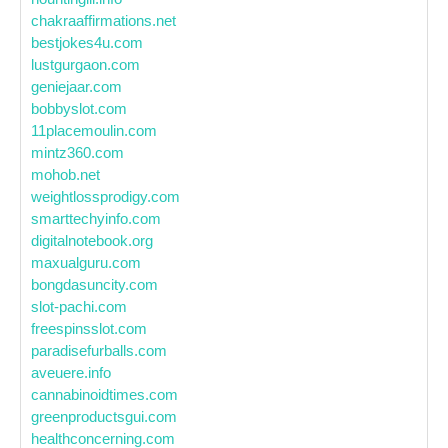
chakraaffirmations.net
bestjokes4u.com
lustgurgaon.com
geniejaar.com
bobbyslot.com
11placemoulin.com
mintz360.com
mohob.net
weightlossprodigy.com
smarttechyinfo.com
digitalnotebook.org
maxualguru.com
bongdasuncity.com
slot-pachi.com
freespinsslot.com
paradisefurballs.com
aveuere.info
cannabinoidtimes.com
greenproductsgui.com
healthconcerning.com